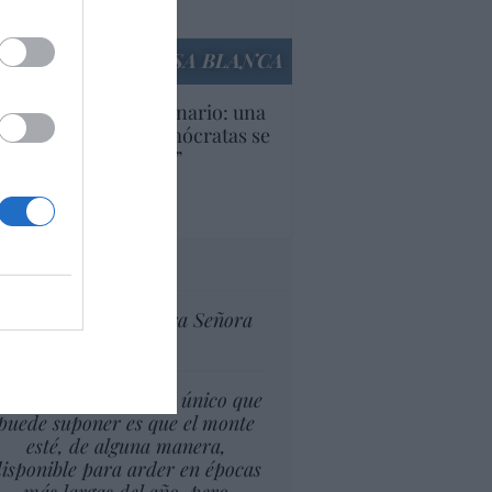
culos anteriores
LA CASA BLANCA
U. Inquietante escenario: una
cera parte de los demócratas se
ine como “socialista”
Ignacio Aguirre
culos anteriores
tas al director
Ceuta celebra Nuestra Señora
de África
l cambio climático lo único que
puede suponer es que el monte
esté, de alguna manera,
isponible para arder en épocas