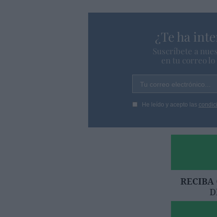
¿Te ha inte
Suscríbete a nues
en tu correo l
Tu correo electrónico...
He leído y acepto las
condic