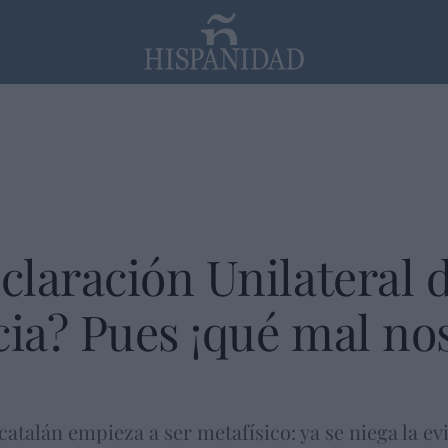
PP
SANTANDER
Religión
laración Unilateral 
a? Pues ¡qué mal nos
atalán empieza a ser metafísico: ya se niega la ev