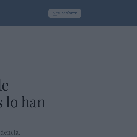
SUSCRÍBETE
de
 lo han
idencia.