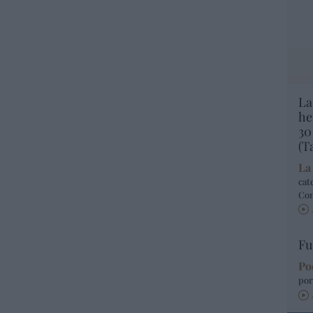
La
he
30
(T
La
cat
Co
Fu
Po
por