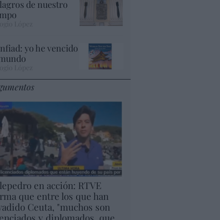
lagros de nuestro
empo
ogio López
nfiad: yo he vencido
 mundo
ogio López
gumentos
lepedro en acción: RTVE
irma que entre los que han
vadido Ceuta, "muchos son
cenciados y diplomados, que