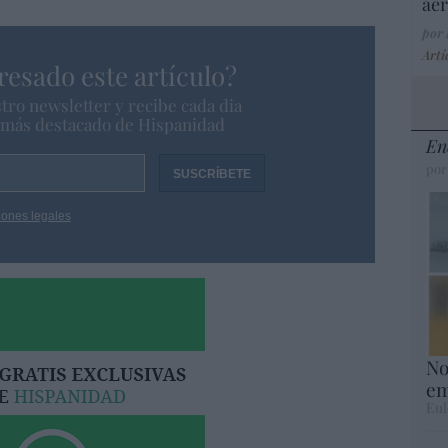
aer
por
Artí
resado este artículo?
tro newsletter y recibe cada dia
o más destacado de Hispanidad
En
por
iones legales
No
em
Eul