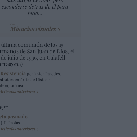
más largas del año, pero
esconderse detrás de él para
todo…
Minucias visuales
 última comunión de los 15
rmanos de San Juan de Dios, el
 de julio de 1936, en Calafell
arragona)
 Resistencia
por Javier Paredes,
edrático emérito de Historia
ntemporánea
Artículos anteriores
ego
eta pasmado
 J. R. Pablos
Artículos anteriores