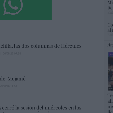
Mi
ti
Eul
Co
al
Eul
Ar
elilla, las dos columnas de Hércules
06/08/26 07:58
 de 'Mojamé'
06/08/26 11:16
Te
af
in
5 cerró la sesión del miércoles en los
li