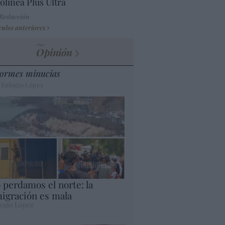
olínea Plus Ultra
 Redacción
culos anteriores
Opinión
ormes minucias
 Eulogio López
 perdamos el norte: la
igración es mala
ogio López