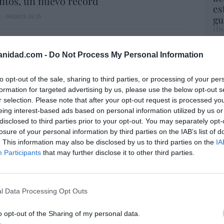
ntos, un nuevo récord
es
gu
06/08/26 09:25
His
estra Señora de África: convertir al
Cu
anidad.com -
Do Not Process My Personal Information
tu
n
Red
to opt-out of the sale, sharing to third parties, or processing of your per
06/08/26 09:20
formation for targeted advertising by us, please use the below opt-out s
Fu
r selection. Please note that after your opt-out request is processed y
ve
e Sánchez, Ana Botín se convierte en la
eing interest-based ads based on personal information utilized by us or
ve
nquera de EEUU, tras cerrar, por fin, la
disclosed to third parties prior to your opt-out. You may separately opt-
His
losure of your personal information by third parties on the IAB’s list of
e Webster Bank
. This information may also be disclosed by us to third parties on the
IA
05/08/26 15:58
Participants
that may further disclose it to other third parties.
“E
pon
de Ceuta. Vecinos denuncian la violación
l Data Processing Opt Outs
pr
a de una inmigrante irregular menor de
ame
y testigos”
o opt-out of the Sharing of my personal data.
por 