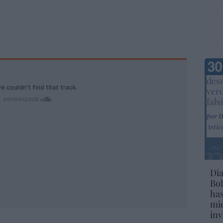
Marc
desm
ver
fals
por 
Artíc
Dia
Bol
has
mie
inv