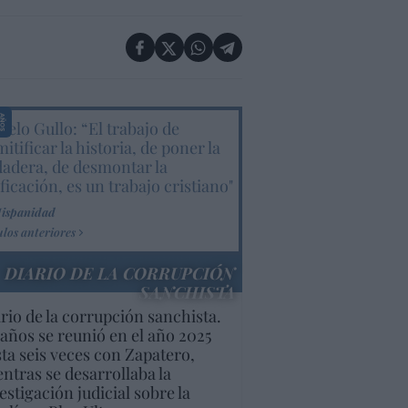
elo Gullo: “El trabajo de
itificar la historia, de poner la
dadera, de desmontar la
ificación, es un trabajo cristiano"
Hispanidad
ulos anteriores
DIARIO DE LA CORRUPCIÓN
SANCHISTA
rio de la corrupción sanchista.
años se reunió en el año 2025
ta seis veces con Zapatero,
ntras se desarrollaba la
estigación judicial sobre la