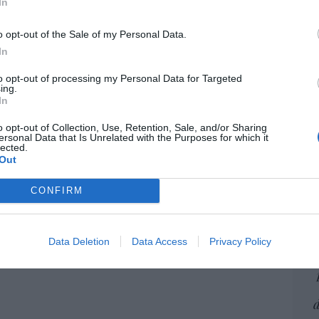
In
5/08/26 12:03
Artí
L
o opt-out of the Sale of my Personal Data.
la cordura. Reino Unido obligará a que los
In
estuarios sean utilizados en función del
EEU
nacimiento
to opt-out of processing my Personal Data for Targeted
ter
ing.
def
In
05/08/26 13:32
por 
o opt-out of Collection, Use, Retention, Sale, and/or Sharing
ersonal Data that Is Unrelated with the Purposes for which it
Artí
lected.
Out
Car
CONFIRM
Data Deletion
Data Access
Privacy Policy
E
d