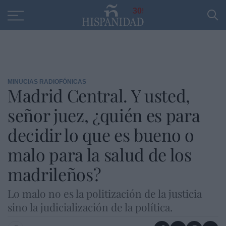
Educación
Entrevistas
PP
SANTANDER
R
30
MINUCIAS RADIOFÓNICAS
Madrid Central. Y usted,
señor juez, ¿quién es para
decidir lo que es bueno o
malo para la salud de los
madrileños?
Lo malo no es la politización de la justicia
sino la judicialización de la política.