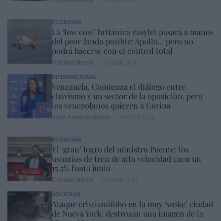
ECONOMÍA
La ‘low cost’ británica easyJet pasará a manos
del peor fondo posible: Apollo... pero no
podrá hacerse con el control total
Cristina Martín
07/08/26 14:09
INTERNACIONAL
Venezuela. Comienza el diálogo entre
chavismo y un sector de la oposición, pero
los venezolanos quieren a Corina
José Ángel Gutiérrez
07/08/26 11:46
ECONOMÍA
El ‘gran’ logro del ministro Puente: los
usuarios de tren de alta velocidad caen un
15,5% hasta junio
Cristina Martín
07/08/26 12:37
SOCIEDAD
Ataque cristianófobo en la muy ‘woke’ ciudad
de Nueva York: destrozan una imagen de la