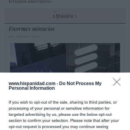
Artículos anteriores
Opinión
Enormes minucias
por Eulogio López
www.hispanidad.com -
Do Not Process My
Personal Information
If you wish to opt-out of the sale, sharing to third parties, or
processing of your personal or sensitive information for
Nokia, Ericsson... Huawei: lo que importan
targeted advertising by us, please use the below opt-out
son las patentes
section to confirm your selection. Please note that after your
Eulogio López
opt-out request is processed you may continue seeing