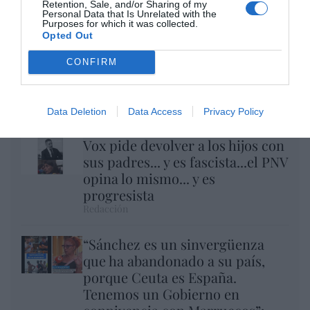
Retention, Sale, and/or Sharing of my
Personal Data that Is Unrelated with the
Purposes for which it was collected.
Opted Out
Eclipse Sánchez: "No te olvides de las gafas
CONFIRM
protectoras. Así, el 12 de agosto sólo
tendrás que mirar al cielo"
Hispanidad
Data Deletion
Data Access
Privacy Policy
Vox pide devolver a los hijos con
sus padres... y es fascista...el PNV
opina lo mismo... y es
progresista
Redacción
“Sánchez es un sinvergüenza
que ha abandonado a su país,
porque Ceuta es España.
Tenemos un Gobierno en