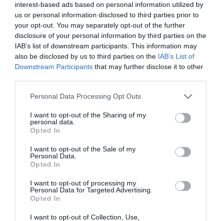
interest-based ads based on personal information utilized by
us or personal information disclosed to third parties prior to
Isabel Pantoja pierde dos pleitos
your opt-out. You may separately opt-out of the further
con Hacienda por 700.000
disclosure of your personal information by third parties on the
euros... suma y sigue
IAB’s list of downstream participants. This information may
Eulogio López
also be disclosed by us to third parties on the
IAB’s List of
Downstream Participants
that may further disclose it to other
El IBEX 35 cerró la sesión del
third parties.
miércoles en los 20.057 puntos,
Personal Data Processing Opt Outs
un nuevo récord
Eulogio López
I want to opt-out of the Sharing of my
personal data.
Argumentos
Opted In
I want to opt-out of the Sale of my
Personal Data.
Opted In
I want to opt-out of processing my
Personal Data for Targeted Advertising.
Opted In
I want to opt-out of Collection, Use,