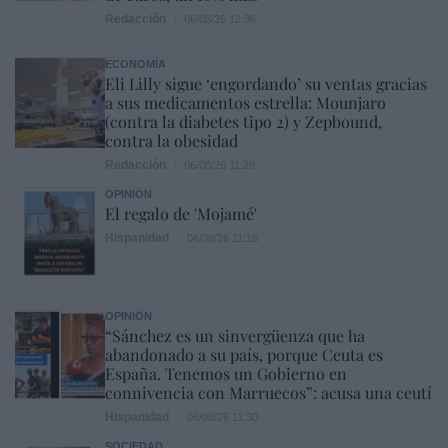
Redacción
06/08/26 12:36
ECONOMÍA
Eli Lilly sigue ‘engordando’ su ventas gracias
a sus medicamentos estrella: Mounjaro
(contra la diabetes tipo 2) y Zepbound,
contra la obesidad
Redacción
06/08/26 11:28
OPINIÓN
El regalo de 'Mojamé'
Hispanidad
06/08/26 11:16
OPINIÓN
“Sánchez es un sinvergüenza que ha
abandonado a su país, porque Ceuta es
España. Tenemos un Gobierno en
connivencia con Marruecos”: acusa una ceutí
Hispanidad
06/08/26 11:30
SOCIEDAD