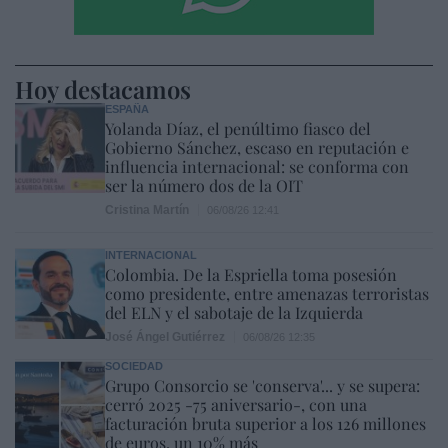
Hoy destacamos
ESPAÑA
Yolanda Díaz, el penúltimo fiasco del
Gobierno Sánchez, escaso en reputación e
influencia internacional: se conforma con
ser la número dos de la OIT
Cristina Martín
06/08/26 12:41
INTERNACIONAL
Colombia. De la Espriella toma posesión
como presidente, entre amenazas terroristas
del ELN y el sabotaje de la Izquierda
José Ángel Gutiérrez
06/08/26 12:35
SOCIEDAD
Grupo Consorcio se 'conserva'... y se supera:
cerró 2025 -75 aniversario-, con una
facturación bruta superior a los 126 millones
de euros, un 10% más