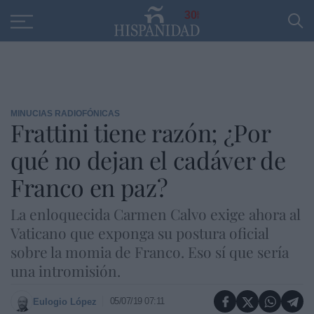
Educación
Entrevistas
PP
SANTANDER
R
30
MINUCIAS RADIOFÓNICAS
Frattini tiene razón; ¿Por
qué no dejan el cadáver de
Franco en paz?
La enloquecida Carmen Calvo exige ahora al
Vaticano que exponga su postura oficial
sobre la momia de Franco. Eso sí que sería
una intromisión.
05/07/19 07:11
Eulogio López