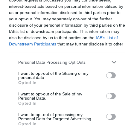
opt-out request is processed you may continue seeing
interest-based ads based on personal information utilized by
El IBEX 35 cerró la sesión del miércoles en
us or personal information disclosed to third parties prior to
los 20.057 puntos, un nuevo récord
your opt-out. You may separately opt-out of the further
Eulogio López
disclosure of your personal information by third parties on the
IAB’s list of downstream participants. This information may
also be disclosed by us to third parties on the
IAB’s List of
Ceuta. Nuestra Señora de África:
Downstream Participants
that may further disclose it to other
convertir al musulmán
third parties.
Eulogio López
Personal Data Processing Opt Outs
No perdamos el norte: la
I want to opt-out of the Sharing of my
emigración es mala
personal data.
Eulogio López
Opted In
Argumentos
I want to opt-out of the Sale of my
Personal Data.
Opted In
I want to opt-out of processing my
Personal Data for Targeted Advertising.
Opted In