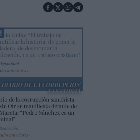
elo Gullo: “El trabajo de
itificar la historia, de poner la
dadera, de desmontar la
ificación, es un trabajo cristiano"
Hispanidad
ulos anteriores
DIARIO DE LA CORRUPCIÓN
SANCHISTA
rio de la corrupción sanchista.
te Oír se manifiesta delante de
Mareta: “Pedro Sánchez es un
minal”
 Redacción
culos anteriores