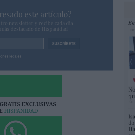
resado este artículo?
En
tro newsletter y recibe cada dia
o más destacado de Hispanidad
por
iones legales
No
qu
Eul
Is
do
Ha