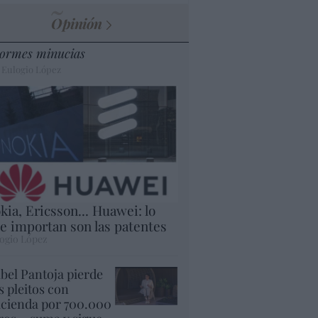
Opinión
ormes minucias
 Eulogio López
kia, Ericsson... Huawei: lo
e importan son las patentes
ogio López
abel Pantoja pierde
s pleitos con
cienda por 700.000