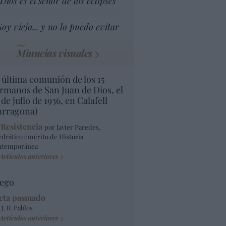
Dios es el señor de los eclipses
Soy viejo... y no lo puedo evitar
Minucias visuales
 última comunión de los 15
rmanos de San Juan de Dios, el
 de julio de 1936, en Calafell
arragona)
 Resistencia
por Javier Paredes,
edrático emérito de Historia
ntemporánea
Artículos anteriores
ego
eta pasmado
 J. R. Pablos
Artículos anteriores