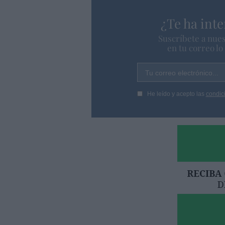
¿Te ha inte
Suscríbete a nues
en tu correo l
Tu correo electrónico...
He leído y acepto las
condic