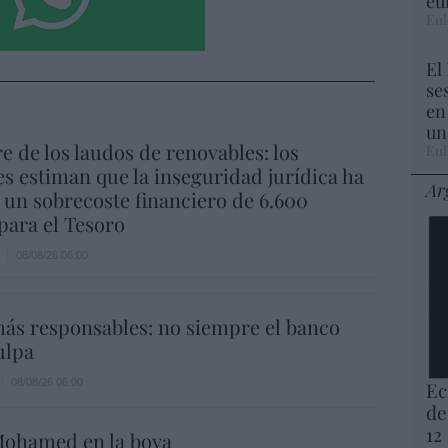
eu
Eul
El
se
en
un
re de los laudos de renovables: los
Eul
s estiman que la inseguridad jurídica ha
Ar
un sobrecoste financiero de 6.600
para el Tesoro
08/08/26 06:00
ás responsables: no siempre el banco
ulpa
08/08/26 06:00
Ec
de
12
ohamed en la boya