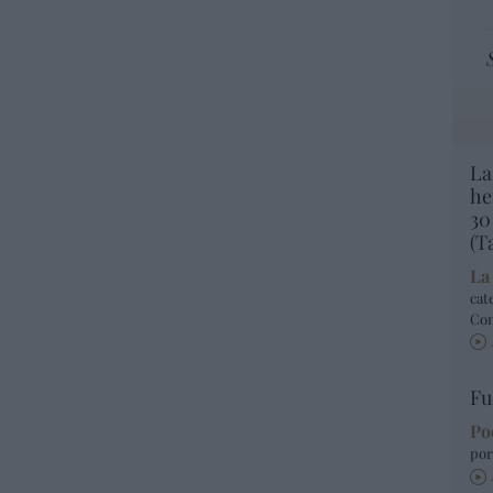
La
he
30
(T
La
cat
Co
Fu
Po
por