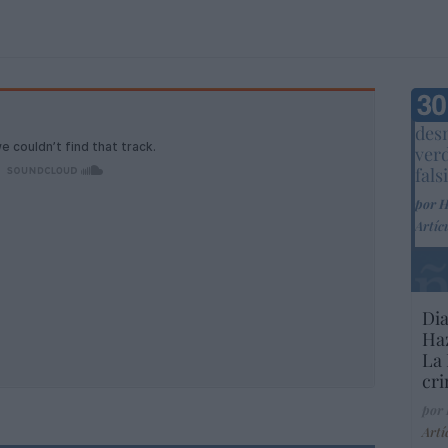
Marc
desm
ver
fals
por 
Artíc
Dia
Haz
La 
cri
por
Artí