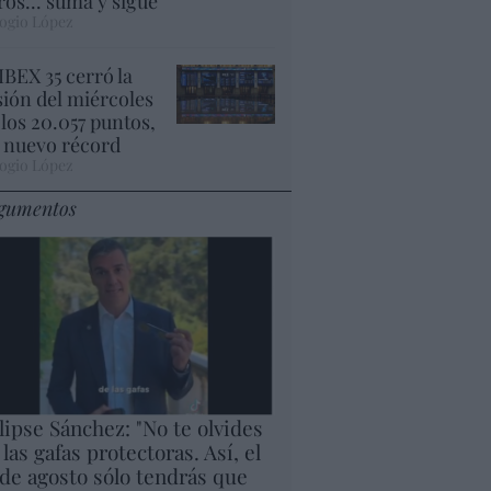
ros... suma y sigue
ogio López
 IBEX 35 cerró la
sión del miércoles
 los 20.057 puntos,
 nuevo récord
ogio López
gumentos
lipse Sánchez: "No te olvides
 las gafas protectoras. Así, el
 de agosto sólo tendrás que