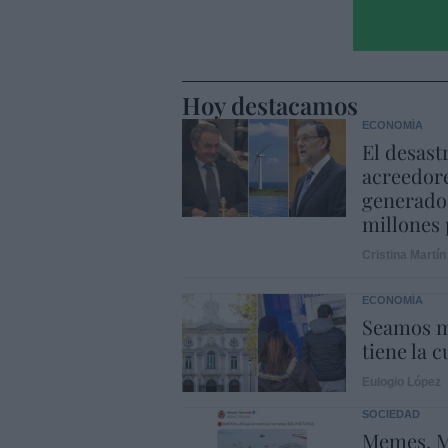
Hoy destacamos
ECONOMÍA
El desast
acreedore
generado 
millones 
Cristina Martín
ECONOMÍA
Seamos m
tiene la c
Eulogio López
SOCIEDAD
Memes. M