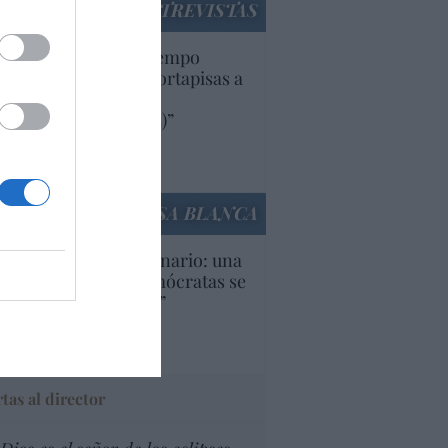
ENTREVISTAS
uropa lleva mucho tiempo
iendo aranceles y cortapisas a
oductos y compañías
ricanas (y europeas)”
Ana Sánchez Arjona
culos anteriores
LA CASA BLANCA
U. Inquietante escenario: una
cera parte de los demócratas se
ine como “socialista”
Ignacio Aguirre
culos anteriores
tas al director