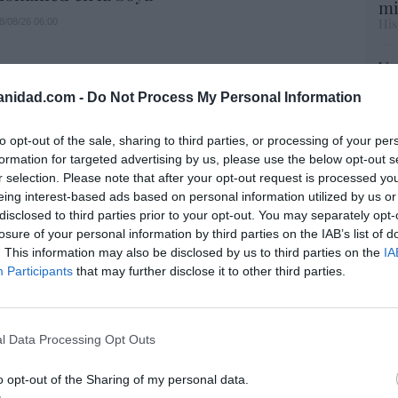
mi
His
8/08/26 06:00
Vo
hi
L
anidad.com -
Do Not Process My Personal Information
y 
. La bancada provida impulsa una
op
ara incluir que el derecho a la vida es
pr
to opt-out of the sale, sharing to third parties, or processing of your per
e “desde la fecundación”
Red
formation for targeted advertising by us, please use the below opt-out s
r selection. Please note that after your opt-out request is processed y
iérrez
08/08/26 06:00
eing interest-based ads based on personal information utilized by us or
“S
L
disclosed to third parties prior to your opt-out. You may separately opt-
si
 de Hiroshima no perseguía a Occidente,
losure of your personal information by third parties on the IAB’s list of
ab
saki sí: era la ciudad católica del Japón
. This information may also be disclosed by us to third parties on the
IA
po
Participants
that may further disclose it to other third parties.
Es
08/08/26 06:00
Go
co
Ma
l Data Processing Opt Outs
 no es solo “híbrida” ni “biopolítica”, sino
ce
... y la ganará la Virgen
His
o opt-out of the Sharing of my personal data.
08/08/26 06:00