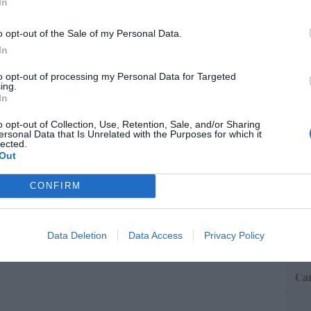
In
o opt-out of the Sale of my Personal Data.
a no admite el gaymonio... bendecido en
“E
In
embros de la Unión Europea
pon
pr
to opt-out of processing my Personal Data for Targeted
08/08/26 06:00
ame
ing.
In
por 
Artí
o opt-out of Collection, Use, Retention, Sale, and/or Sharing
ersonal Data that Is Unrelated with the Purposes for which it
lected.
Out
EEU
CONFIRM
ter
def
por 
Data Deletion
Data Access
Privacy Policy
Artí
Car