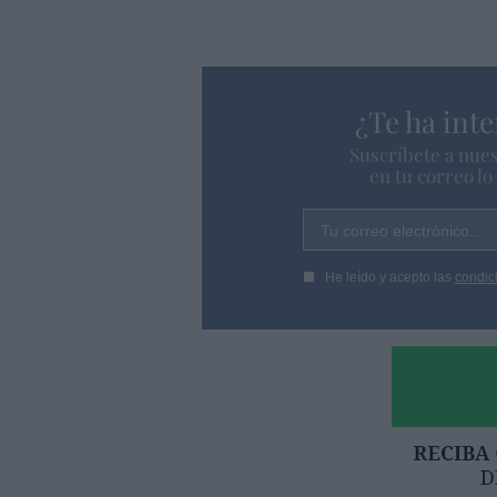
¿Te ha inte
Suscríbete a nues
en tu correo l
Tu correo electrónico...
He leído y acepto las
condic