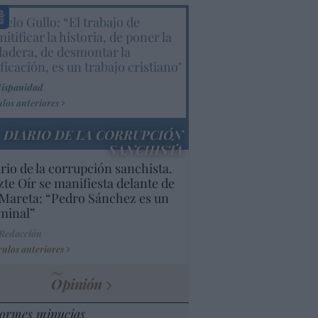
elo Gullo: “El trabajo de
itificar la historia, de poner la
dadera, de desmontar la
ificación, es un trabajo cristiano"
Hispanidad
ulos anteriores
DIARIO DE LA CORRUPCIÓN
SANCHISTA
rio de la corrupción sanchista.
te Oír se manifiesta delante de
Mareta: “Pedro Sánchez es un
minal”
 Redacción
culos anteriores
Opinión
ormes minucias