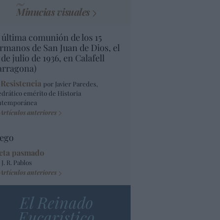
Minucias visuales
 última comunión de los 15
rmanos de San Juan de Dios, el
 de julio de 1936, en Calafell
arragona)
 Resistencia
por Javier Paredes,
edrático emérito de Historia
ntemporánea
Artículos anteriores
ego
eta pasmado
 J. R. Pablos
Artículos anteriores
El Reinado
Eucarístico