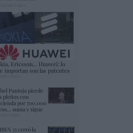
 Eulogio López
kia, Ericsson... Huawei: lo
e importan son las patentes
ogio López
abel Pantoja pierde
s pleitos con
cienda por 700.000
ros... suma y sigue
ogio López
 IBEX 35 cerró la