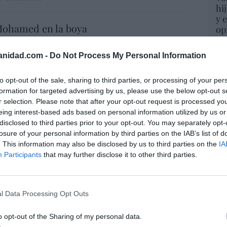
hi
y 
ohamed en la boya
op
pr
8/08/26 06:00
Red
anidad.com -
Do Not Process My Personal Information
“S
to opt-out of the sale, sharing to third parties, or processing of your per
L
si
formation for targeted advertising by us, please use the below opt-out s
. La bancada provida impulsa una
ab
r selection. Please note that after your opt-out request is processed y
ara incluir que el derecho a la vida es
po
eing interest-based ads based on personal information utilized by us or
Es
e “desde la fecundación”
disclosed to third parties prior to your opt-out. You may separately opt-
Go
losure of your personal information by third parties on the IAB’s list of
iérrez
08/08/26 06:00
co
. This information may also be disclosed by us to third parties on the
IA
Ma
L
Participants
that may further disclose it to other third parties.
ce
 de Hiroshima no perseguía a Occidente,
His
saki sí: era la ciudad católica del Japón
08/08/26 06:00
l Data Processing Opt Outs
“E
o opt-out of the Sharing of my personal data.
pon