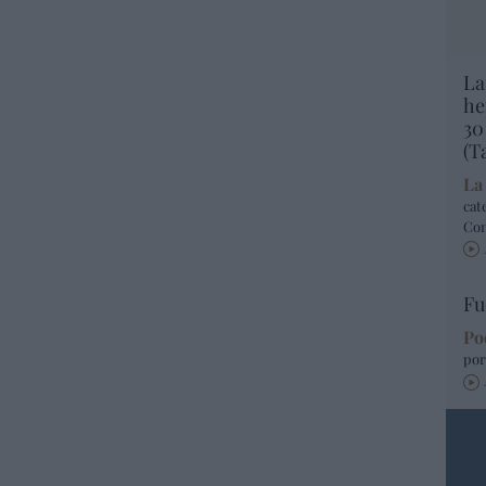
La
he
30
(T
La
cat
Co
Fu
Po
por