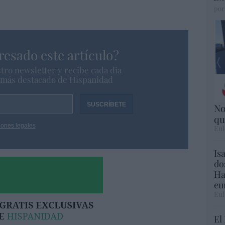
por
resado este artículo?
tro newsletter y recibe cada dia
o más destacado de Hispanidad
No
qu
iones legales
Eul
Is
do
Ha
eu
Eul
El