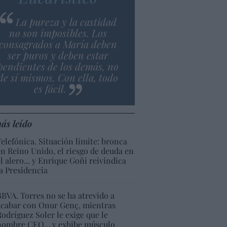
La pureza y la castidad
no son imposibles. Los
consagrados a María deben
ser puros y deben estar
pendientes de los demás, no
de sí mismos. Con ella, todo
es fácil.
ás leído
Telefónica. Situación límite: bronca
en Reino Unido, el riesgo de deuda en
el alero... y Enrique Goñi reivindica
la Presidencia
BBVA. Torres no se ha atrevido a
acabar con Onur Genç, mientras
Rodríguez Soler le exige que le
nombre CEO... y exhibe músculo