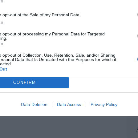
 no es solo “híbrida” ni “biopolítica”, sino
In
pr
... y la ganará la Virgen
ame
o opt-out of the Sale of my Personal Data.
08/08/26 06:00
por 
In
Artí
to opt-out of processing my Personal Data for Targeted
a no admite el gaymonio... bendecido en
ing.
embros de la Unión Europea
In
EEU
08/08/26 06:00
o opt-out of Collection, Use, Retention, Sale, and/or Sharing
ersonal Data that Is Unrelated with the Purposes for which it
ter
lected.
def
Out
por 
CONFIRM
Artí
Car
Data Deletion
Data Access
Privacy Policy