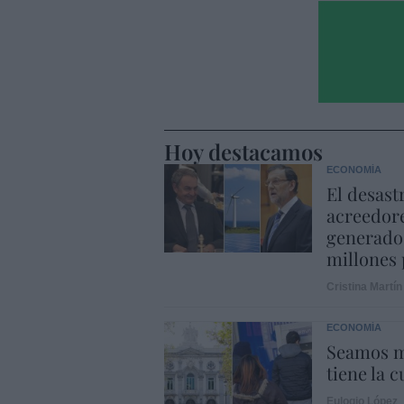
Hoy destacamos
ECONOMÍA
El desast
acreedore
generado 
millones 
Cristina Martín
ECONOMÍA
Seamos m
tiene la c
Eulogio López