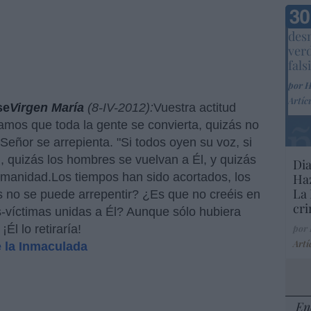
Marc
desm
ver
fals
por 
Artíc
se
Virgen María
(8-IV-2012):
Vuestra actitud
ramos que toda la gente se convierta, quizás no
Señor se arrepienta. "Si todos oyen su voz, si
n, quizás los hombres se vuelvan a Él, y quizás
Dia
umanidad.Los tiempos han sido acortados, los
Haz
La 
s no se puede arrepentir? ¿Es que no creéis en
cri
-víctimas unidas a Él? Aunque sólo hubiera
Él lo retiraría!
por
Artí
e la Inmaculada
En