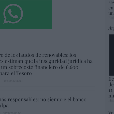
se
en
un
Eul
Ar
re de los laudos de renovables: los
s estiman que la inseguridad jurídica ha
un sobrecoste financiero de 6.600
para el Tesoro
Ec
08/08/26 06:00
de
12
mi
ás responsables: no siempre el banco
His
ulpa
Vo
08/08/26 06:00