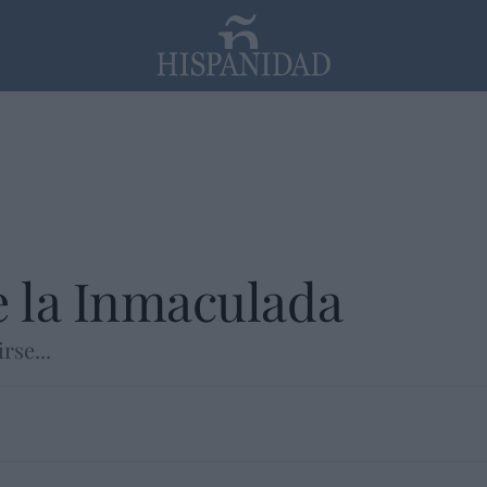
PP
SANTANDER
Religión
e la Inmaculada
rse...