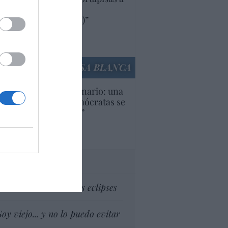
oductos y compañías
ricanas (y europeas)”
Ana Sánchez Arjona
culos anteriores
LA CASA BLANCA
U. Inquietante escenario: una
cera parte de los demócratas se
ine como “socialista”
Ignacio Aguirre
culos anteriores
tas al director
Dios es el señor de los eclipses
Soy viejo... y no lo puedo evitar