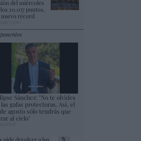
sión del miércoles
 los 20.057 puntos,
 nuevo récord
ogio López
gumentos
lipse Sánchez: "No te olvides
 las gafas protectoras. Así, el
 de agosto sólo tendrás que
rar al cielo"
panidad
x pide devolver a los