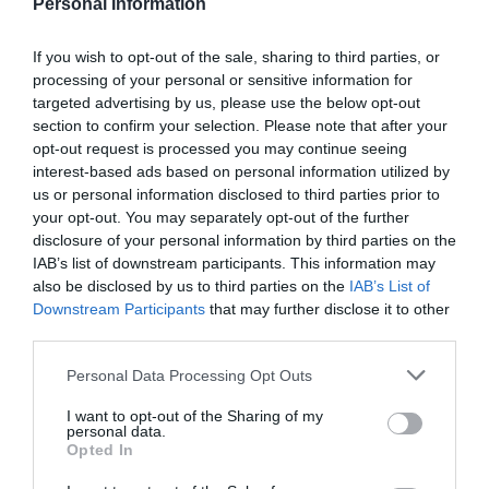
cristiano"
Personal Information
por Hispanidad
If you wish to opt-out of the sale, sharing to third parties, or
Artículos anteriores
processing of your personal or sensitive information for
targeted advertising by us, please use the below opt-out
DIARIO DE LA CORRUPCIÓN SANCHISTA
section to confirm your selection. Please note that after your
opt-out request is processed you may continue seeing
Diario de la corrupción sanchista. Hazte
interest-based ads based on personal information utilized by
us or personal information disclosed to third parties prior to
Oír se manifiesta delante de La Mareta:
your opt-out. You may separately opt-out of the further
“Pedro Sánchez es un criminal”
disclosure of your personal information by third parties on the
por Redacción
IAB’s list of downstream participants. This information may
also be disclosed by us to third parties on the
IAB’s List of
Artículos anteriores
Downstream Participants
that may further disclose it to other
third parties.
Opinión
Personal Data Processing Opt Outs
Enormes minucias
I want to opt-out of the Sharing of my
por Eulogio López
personal data.
Opted In