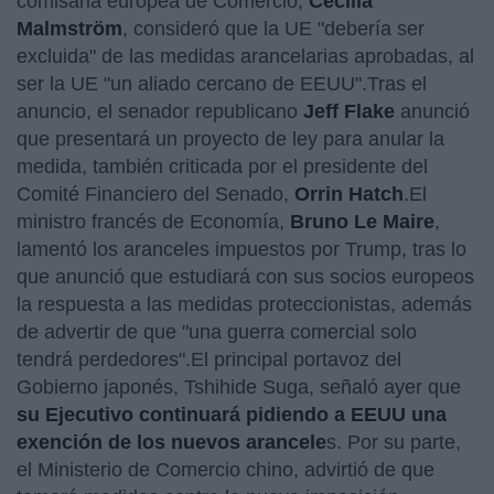
comisaria europea de Comercio,
Cecilia
Malmström
, consideró que la UE "debería ser
excluida" de las medidas arancelarias aprobadas, al
ser la UE "un aliado cercano de EEUU".Tras el
anuncio, el senador republicano
Jeff Flake
anunció
que presentará un proyecto de ley para anular la
medida, también criticada por el presidente del
Comité Financiero del Senado,
Orrin Hatch
.El
ministro francés de Economía,
Bruno Le Maire
,
lamentó los aranceles impuestos por Trump, tras lo
que anunció que estudiará con sus socios europeos
la respuesta a las medidas proteccionistas, además
de advertir de que "una guerra comercial solo
tendrá perdedores".El principal portavoz del
Gobierno japonés, Tshihide Suga, señaló ayer que
su Ejecutivo continuará pidiendo a EEUU una
exención de los nuevos arancele
s. Por su parte,
el Ministerio de Comercio chino, advirtió de que