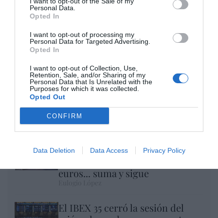
I want to opt-out of the Sale of my
Personal Data.
Opted In
I want to opt-out of processing my
Personal Data for Targeted Advertising.
Opted In
I want to opt-out of Collection, Use,
Retention, Sale, and/or Sharing of my
Personal Data that Is Unrelated with the
Purposes for which it was collected.
Opted Out
Nokia, Ericsson... Huawei: lo que importan
son las patentes
CONFIRM
Eulogio López
Isabel Pantoja pierde dos pleitos
Data Deletion
Data Access
Privacy Policy
con Hacienda por 700.000
euros... suma y sigue
Eulogio López
El IBEX 35 cerró la sesión del