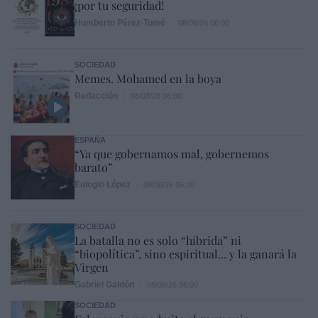
¡por tu seguridad!
Humberto Pérez-Tomé
08/08/26 06:00
SOCIEDAD
Memes. Mohamed en la boya
Redacción
08/08/26 06:00
ESPAÑA
“Ya que gobernamos mal, gobernemos
barato”
Eulogio López
08/08/26 06:00
SOCIEDAD
La batalla no es solo “híbrida” ni
“biopolítica”, sino espiritual... y la ganará la
Virgen
Gabriel Galdón
08/08/26 06:00
SOCIEDAD