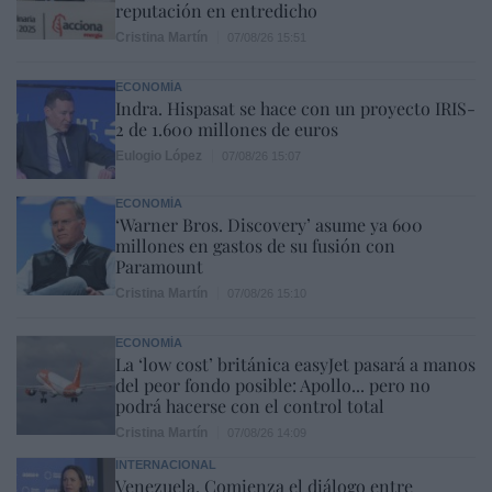
reputación en entredicho
Cristina Martín
07/08/26 15:51
ECONOMÍA
Indra. Hispasat se hace con un proyecto IRIS-
2 de 1.600 millones de euros
Eulogio López
07/08/26 15:07
ECONOMÍA
‘Warner Bros. Discovery’ asume ya 600
millones en gastos de su fusión con
Paramount
Cristina Martín
07/08/26 15:10
ECONOMÍA
La ‘low cost’ británica easyJet pasará a manos
del peor fondo posible: Apollo... pero no
podrá hacerse con el control total
Cristina Martín
07/08/26 14:09
INTERNACIONAL
Venezuela. Comienza el diálogo entre