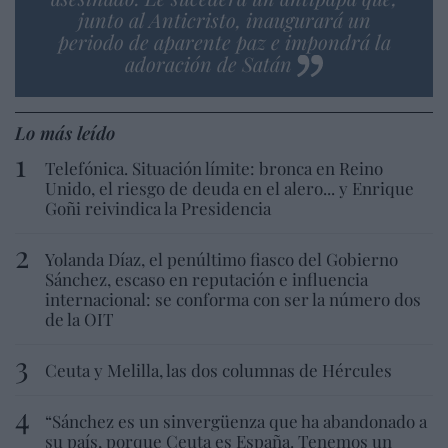
junto al Anticristo, inaugurará un
periodo de aparente paz e impondrá la
adoración de Satán
Lo más leído
Telefónica. Situación límite: bronca en Reino
Unido, el riesgo de deuda en el alero... y Enrique
Goñi reivindica la Presidencia
Yolanda Díaz, el penúltimo fiasco del Gobierno
Sánchez, escaso en reputación e influencia
internacional: se conforma con ser la número dos
de la OIT
Ceuta y Melilla, las dos columnas de Hércules
“Sánchez es un sinvergüenza que ha abandonado a
su país, porque Ceuta es España. Tenemos un