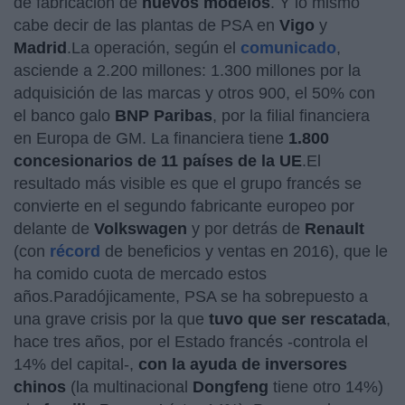
de fabricación de
nuevos modelos
. Y lo mismo
cabe decir de las plantas de PSA en
Vigo
y
Madrid
.La operación, según el
comunicado
,
asciende a 2.200 millones: 1.300 millones por la
adquisición de las marcas y otros 900, el 50% con
el banco galo
BNP Paribas
, por la filial financiera
en Europa de GM. La financiera tiene
1.800
concesionarios de 11 países de la UE
.El
resultado más visible es que el grupo francés se
convierte en el segundo fabricante europeo por
delante de
Volkswagen
y por detrás de
Renault
(con
récord
de beneficios y ventas en 2016), que le
ha comido cuota de mercado estos
años.Paradójicamente, PSA se ha sobrepuesto a
una grave crisis por la que
tuvo que ser rescatada
,
hace tres años, por el Estado francés -controla el
14% del capital-,
con la ayuda de inversores
chinos
(la multinacional
Dongfeng
tiene otro 14%)