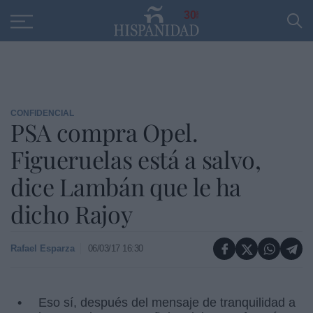
Educación
Entrevistas
PP
SANTANDER
R
30
CONFIDENCIAL
PSA compra Opel.
Figueruelas está a salvo,
dice Lambán que le ha
dicho Rajoy
Rafael Esparza
06/03/17 16:30
Eso sí, después del mensaje de tranquilidad a