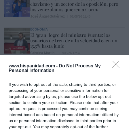
chavismo y un sector de la oposición, pero
los venezolanos quieren a Corina
José Ángel Gutiérrez
07/08/26 11:46
ECONOMÍA
El ‘gran’ logro del ministro Puente: los
usuarios de tren de alta velocidad caen un
15,5% hasta junio
Cristina Martín
07/08/26 12:37
SOCIEDAD
www.hispanidad.com -
Do Not Process My
Ataque cristianófobo en la muy ‘woke’ ciudad
Personal Information
de Nueva York: destrozan una imagen de la
Virgen María
If you wish to opt-out of the sale, sharing to third parties, or
Redacción
07/08/26 11:46
processing of your personal or sensitive information for
targeted advertising by us, please use the below opt-out
section to confirm your selection. Please note that after your
Marcelo Gullo: “El trabajo de desmitificar la
opt-out request is processed you may continue seeing
historia, de poner la verdadera, de
interest-based ads based on personal information utilized by
desmontar la falsificación, es un trabajo
us or personal information disclosed to third parties prior to
your opt-out. You may separately opt-out of the further
cristiano"