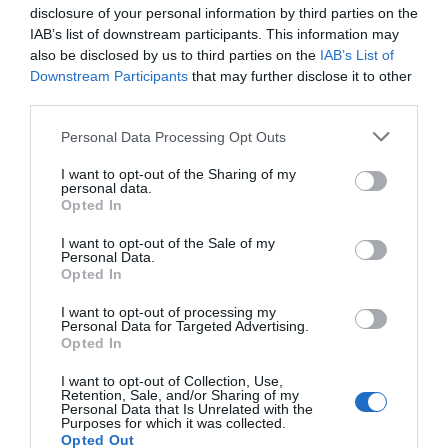
disclosure of your personal information by third parties on the
por Hispanidad
IAB’s list of downstream participants. This information may
also be disclosed by us to third parties on the
IAB’s List of
Artículos anteriores
Downstream Participants
that may further disclose it to other
third parties.
DIARIO DE LA CORRUPCIÓN SANCHISTA
Personal Data Processing Opt Outs
Diario de la corrupción sanchista. Hazte
I want to opt-out of the Sharing of my
Oír se manifiesta delante de La Mareta:
personal data.
“Pedro Sánchez es un criminal”
Opted In
por Redacción
I want to opt-out of the Sale of my
Personal Data.
Artículos anteriores
Opted In
I want to opt-out of processing my
Opinión
Personal Data for Targeted Advertising.
Opted In
Enormes minucias
I want to opt-out of Collection, Use,
por Eulogio López
Retention, Sale, and/or Sharing of my
Personal Data that Is Unrelated with the
Purposes for which it was collected.
Opted Out