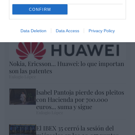
CONFIRM
Data Deletion
Data Access
Privacy Policy
Nokia, Ericsson... Huawei: lo que importan
son las patentes
Eulogio López
Isabel Pantoja pierde dos pleitos
con Hacienda por 700.000
euros... suma y sigue
Eulogio López
El IBEX 35 cerró la sesión del