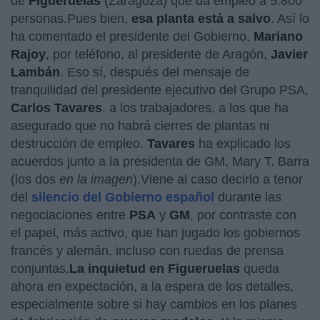
de
Figueruelas
(Zaragoza) que da empleo a 5.800
personas.Pues bien,
esa planta está a salvo
. Así lo
ha comentado el presidente del Gobierno,
Mariano
Rajoy
, por teléfono, al presidente de Aragón,
Javier
Lambán
. Eso sí, después del mensaje de
tranquilidad del presidente ejecutivo del Grupo PSA,
Carlos Tavares
, a los trabajadores, a los que ha
asegurado que no habrá cierres de plantas ni
destrucción de empleo.
Tavares
ha explicado los
acuerdos junto a la presidenta de GM, Mary T. Barra
(los dos
en la imagen
).Viene al caso decirlo a tenor
del
silencio del Gobierno español
durante las
negociaciones entre
PSA
y
GM
, por contraste con
el papel, más activo, que han jugado los gobiernos
francés y alemán, incluso con ruedas de prensa
conjuntas.
La inquietud en Figueruelas
queda
ahora en expectación, a la espera de los detalles,
especialmente sobre si hay cambios en los planes