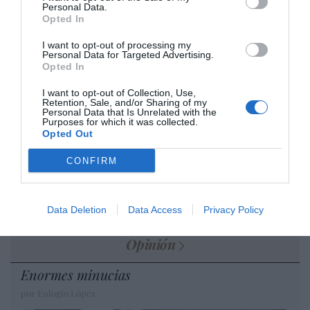
desmontar la falsificación, es un trabajo
Personal Data.
cristiano"
Opted In
por Hispanidad
I want to opt-out of processing my
Personal Data for Targeted Advertising.
Artículos anteriores
Opted In
I want to opt-out of Collection, Use,
DIARIO DE LA CORRUPCIÓN SANCHISTA
Retention, Sale, and/or Sharing of my
Personal Data that Is Unrelated with the
Purposes for which it was collected.
Diario de la corrupción sanchista. Hazte
Opted Out
Oír se manifiesta delante de La Mareta:
CONFIRM
“Pedro Sánchez es un criminal”
por Redacción
Artículos anteriores
Data Deletion
Data Access
Privacy Policy
Opinión
Enormes minucias
por Eulogio López