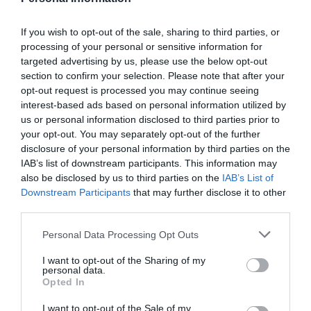
Mi España-Patria
J. R. Pablos
09/08/26 06:00
If you wish to opt-out of the sale, sharing to third parties, or
processing of your personal or sensitive information for
targeted advertising by us, please use the below opt-out
section to confirm your selection. Please note that after your
INTERNACIONAL
opt-out request is processed you may continue seeing
Primarias presidenciales demócratas 2028. El
interest-based ads based on personal information utilized by
icono LGTBIQ+ Pete Buttigieg regresa a
us or personal information disclosed to third parties prior to
escena y lo hace con las peores propuestas de
your opt-out. You may separately opt-out of the further
Biden
disclosure of your personal information by third parties on the
Ignacio Aguirre
09/08/26 06:00
IAB’s list of downstream participants. This information may
SOCIEDAD
also be disclosed by us to third parties on the
IAB’s List of
Los cambios del Papa León XIV: lentos pero
Downstream Participants
that may further disclose it to other
acertados
third parties.
Eulogio López
09/08/26 06:00
Personal Data Processing Opt Outs
I want to opt-out of the Sharing of my
personal data.
Marcelo Gullo: “El trabajo de desmitificar la
Opted In
historia, de poner la verdadera, de
I want to opt-out of the Sale of my