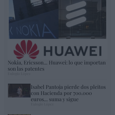
Nokia, Ericsson... Huawei: lo que importan
son las patentes
Eulogio López
Isabel Pantoja pierde dos pleitos
con Hacienda por 700.000
euros... suma y sigue
Eulogio López