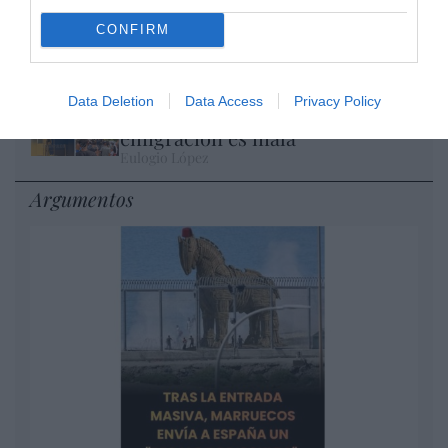
Ceuta. Nuestra Señora de África:
CONFIRM
convertir al musulmán
Eulogio López
Data Deletion
Data Access
Privacy Policy
No perdamos el norte: la
emigración es mala
Eulogio López
Argumentos