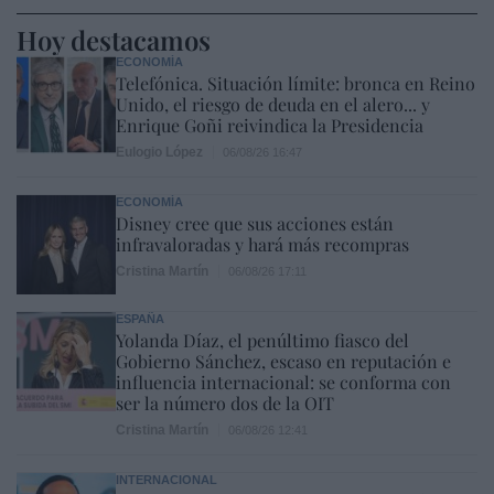
Hoy destacamos
ECONOMÍA
Telefónica. Situación límite: bronca en Reino
Unido, el riesgo de deuda en el alero... y
Enrique Goñi reivindica la Presidencia
Eulogio López
06/08/26 16:47
ECONOMÍA
Disney cree que sus acciones están
infravaloradas y hará más recompras
Cristina Martín
06/08/26 17:11
ESPAÑA
Yolanda Díaz, el penúltimo fiasco del
Gobierno Sánchez, escaso en reputación e
influencia internacional: se conforma con
ser la número dos de la OIT
Cristina Martín
06/08/26 12:41
INTERNACIONAL