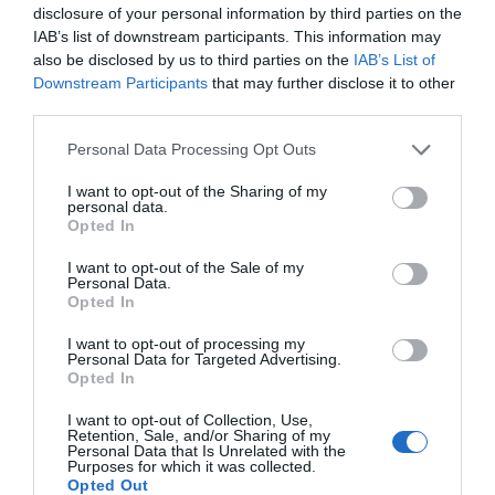
disclosure of your personal information by third parties on the
Opinión
IAB’s list of downstream participants. This information may
also be disclosed by us to third parties on the
IAB’s List of
Enormes minucias
Downstream Participants
that may further disclose it to other
third parties.
por Eulogio López
Personal Data Processing Opt Outs
I want to opt-out of the Sharing of my
personal data.
Opted In
I want to opt-out of the Sale of my
Personal Data.
Opted In
I want to opt-out of processing my
Personal Data for Targeted Advertising.
Opted In
El IBEX 35 cerró la sesión del miércoles en
I want to opt-out of Collection, Use,
los 20.057 puntos, un nuevo récord
Retention, Sale, and/or Sharing of my
Personal Data that Is Unrelated with the
Eulogio López
Purposes for which it was collected.
Opted Out