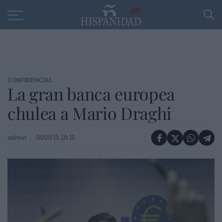
Educación
Entrevistas
PP
SANTANDER
R
30
CONFIDENCIAL
La gran banca europea
chulea a Mario Draghi
admin
04/05/15 19:15