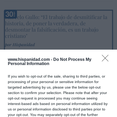
Marcelo Gullo: “El trabajo de desmitificar la
historia, de poner la verdadera, de
desmontar la falsificación, es un trabajo
cristiano"
por Hispanidad
Artículos anteriores
www.hispanidad.com -
Do Not Process My
DIARIO DE LA CORRUPCIÓN SANCHISTA
Personal Information
Diario de la corrupción sanchista. La
If you wish to opt-out of the sale, sharing to third parties, or
processing of your personal or sensitive information for
Audiencia Nacional prorroga seis meses la
targeted advertising by us, please use the below opt-out
investigación del caso Koldo, ante el
section to confirm your selection. Please note that after your
ingente material incautado por la UCO
opt-out request is processed you may continue seeing
interest-based ads based on personal information utilized by
por Redacción
us or personal information disclosed to third parties prior to
Artículos anteriores
your opt-out. You may separately opt-out of the further