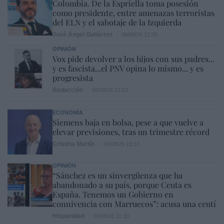
Colombia. De la Espriella toma posesión
como presidente, entre amenazas terroristas
del ELN y el sabotaje de la Izquierda
José Ángel Gutiérrez
06/08/26 12:35
OPINIÓN
Vox pide devolver a los hijos con sus padres...
y es fascista...el PNV opina lo mismo... y es
progresista
Redacción
06/08/26 17:03
ECONOMÍA
Siemens baja en bolsa, pese a que vuelve a
elevar previsiones, tras un trimestre récord
Cristina Martín
06/08/26 15:12
OPINIÓN
“Sánchez es un sinvergüenza que ha
abandonado a su país, porque Ceuta es
España. Tenemos un Gobierno en
connivencia con Marruecos”: acusa una ceutí
Hispanidad
06/08/26 11:30