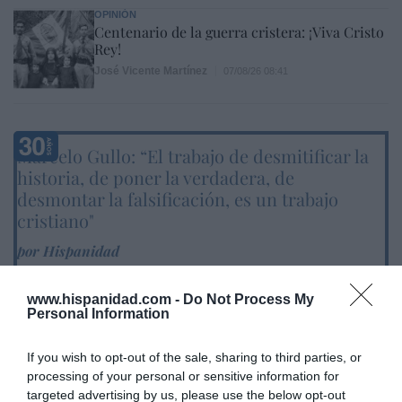
OPINIÓN
Centenario de la guerra cristera: ¡Viva Cristo
Rey!
José Vicente Martínez
07/08/26 08:41
Marcelo Gullo: “El trabajo de desmitificar la
historia, de poner la verdadera, de
desmontar la falsificación, es un trabajo
cristiano"
por Hispanidad
Artículos anteriores
www.hispanidad.com -
Do Not Process My
Personal Information
DIARIO DE LA CORRUPCIÓN SANCHISTA
If you wish to opt-out of the sale, sharing to third parties, or
Diario de la corrupción sanchista. La
processing of your personal or sensitive information for
Audiencia Nacional prorroga seis meses la
targeted advertising by us, please use the below opt-out