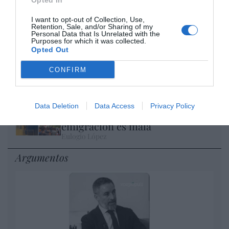
Opted In
El IBEX 35 cerró la sesión del miércoles en
I want to opt-out of Collection, Use,
los 20.057 puntos, un nuevo récord
Retention, Sale, and/or Sharing of my
Personal Data that Is Unrelated with the
Eulogio López
Purposes for which it was collected.
Opted Out
Ceuta. Nuestra Señora de África:
CONFIRM
convertir al musulmán
Eulogio López
Data Deletion
Data Access
Privacy Policy
No perdamos el norte: la
emigración es mala
Eulogio López
Argumentos