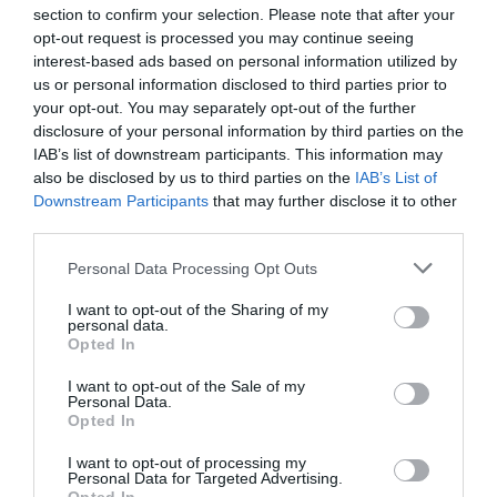
investigación del caso Koldo, ante el
section to confirm your selection. Please note that after your
ingente material incautado por la UCO
opt-out request is processed you may continue seeing
interest-based ads based on personal information utilized by
por Redacción
us or personal information disclosed to third parties prior to
Artículos anteriores
your opt-out. You may separately opt-out of the further
disclosure of your personal information by third parties on the
Opinión
IAB’s list of downstream participants. This information may
also be disclosed by us to third parties on the
IAB’s List of
Enormes minucias
Downstream Participants
that may further disclose it to other
third parties.
por Eulogio López
Personal Data Processing Opt Outs
I want to opt-out of the Sharing of my
personal data.
Opted In
I want to opt-out of the Sale of my
Personal Data.
Opted In
I want to opt-out of processing my
Personal Data for Targeted Advertising.