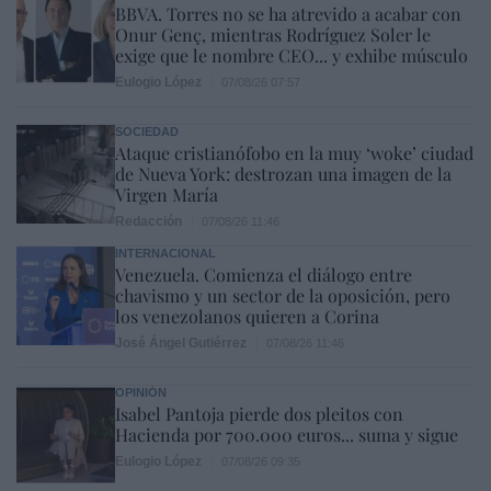
BBVA. Torres no se ha atrevido a acabar con
Onur Genç, mientras Rodríguez Soler le
exige que le nombre CEO... y exhibe músculo
Eulogio López
07/08/26 07:57
SOCIEDAD
Ataque cristianófobo en la muy ‘woke’ ciudad
de Nueva York: destrozan una imagen de la
Virgen María
Redacción
07/08/26 11:46
INTERNACIONAL
Venezuela. Comienza el diálogo entre
chavismo y un sector de la oposición, pero
los venezolanos quieren a Corina
José Ángel Gutiérrez
07/08/26 11:46
OPINIÓN
Isabel Pantoja pierde dos pleitos con
Hacienda por 700.000 euros... suma y sigue
Eulogio López
07/08/26 09:35