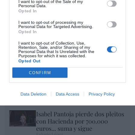
I want to opt-out of the Sale of my
por Eulogio López
Personal Data.
Opted In
I want to opt-out of processing my
Personal Data for Targeted Advertising.
Opted In
I want to opt-out of Collection, Use,
Retention, Sale, and/or Sharing of my
Personal Data that Is Unrelated with the
Purposes for which it was collected.
Opted Out
CONFIRM
Nokia, Ericsson... Huawei: lo que importan
son las patentes
Data Deletion
Data Access
Privacy Policy
Eulogio López
Isabel Pantoja pierde dos pleitos
con Hacienda por 700.000
euros... suma y sigue
Eulogio López