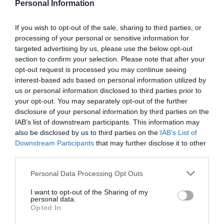
Personal Information
historia, de poner la verdadera, de
desmontar la falsificación, es un trabajo
If you wish to opt-out of the sale, sharing to third parties, or
cristiano"
processing of your personal or sensitive information for
targeted advertising by us, please use the below opt-out
por Hispanidad
section to confirm your selection. Please note that after your
Artículos anteriores
opt-out request is processed you may continue seeing
interest-based ads based on personal information utilized by
DIARIO DE LA CORRUPCIÓN SANCHISTA
us or personal information disclosed to third parties prior to
your opt-out. You may separately opt-out of the further
disclosure of your personal information by third parties on the
Diario de la corrupción sanchista. Hazte
IAB’s list of downstream participants. This information may
Oír se manifiesta delante de La Mareta:
also be disclosed by us to third parties on the
IAB’s List of
“Pedro Sánchez es un criminal”
Downstream Participants
that may further disclose it to other
third parties.
por Redacción
Artículos anteriores
Personal Data Processing Opt Outs
I want to opt-out of the Sharing of my
Opinión
personal data.
Opted In
Enormes minucias