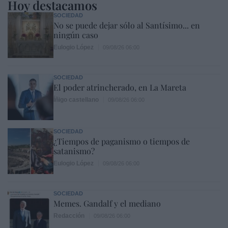
Hoy destacamos
SOCIEDAD
No se puede dejar sólo al Santísimo... en
ningún caso
Eulogio López
09/08/26 06:00
SOCIEDAD
El poder atrincherado, en La Mareta
Íñigo castellano
09/08/26 06:00
SOCIEDAD
¿Tiempos de paganismo o tiempos de
satanismo?
Eulogio López
09/08/26 06:00
SOCIEDAD
Memes. Gandalf y el mediano
Redacción
09/08/26 06:00