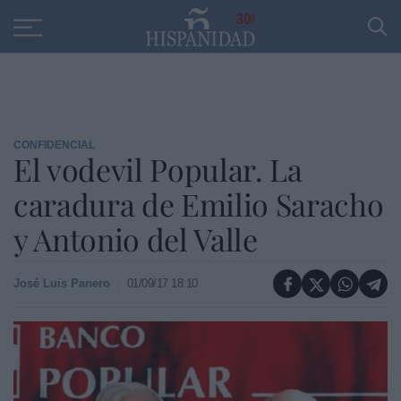
Educación
Entrevistas
PP
SANTANDER
R
30
CONFIDENCIAL
El vodevil Popular. La
caradura de Emilio Saracho
y Antonio del Valle
José Luis Panero
01/09/17 18:10