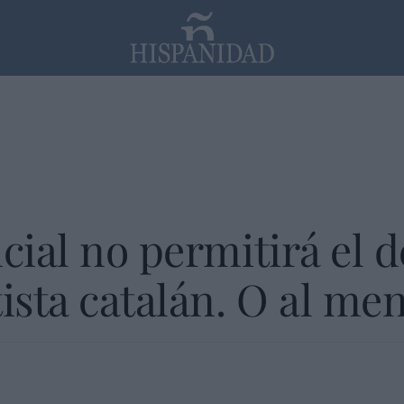
PP
SANTANDER
Religión
cial no permitirá el d
sta catalán. O al men