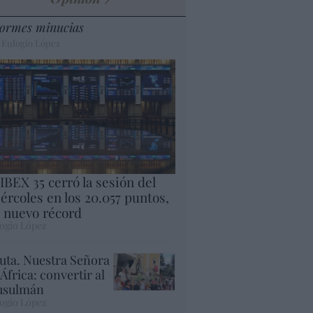
ormes minucias
 Eulogio López
 IBEX 35 cerró la sesión del
ércoles en los 20.057 puntos,
 nuevo récord
ogio López
uta. Nuestra Señora
 África: convertir al
sulmán
ogio López