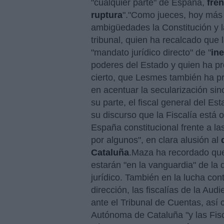
"cualquier parte" de España,
fre
ruptura
"."Como jueces, hoy más 
ambigüedades la Constitución y l
tribunal, quien ha recalcado que 
"mandato jurídico directo" de "
in
poderes del Estado y quien ha pro
cierto, que Lesmes también ha pr
en acentuar la secularización sino
su parte, el fiscal general del Es
su discurso que la Fiscalía está 
España constitucional frente a la
por algunos", en clara alusión al
Cataluña
.Maza ha recordado que 
estarán "en la vanguardia" de la 
jurídico. También en la lucha con
dirección, las fiscalías de la Aud
ante el Tribunal de Cuentas, así 
Autónoma de Cataluña "y las Fisc