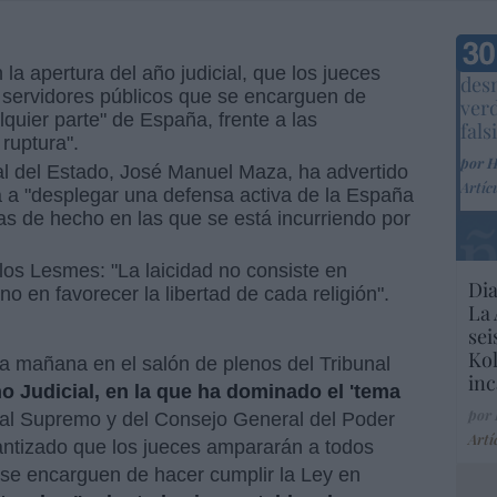
Marc
la apertura del año judicial, que los jueces
desm
 servidores públicos que se encarguen de
ver
lquier parte" de España, frente a las
fals
ruptura".
por 
ral del Estado, José Manuel Maza, ha advertido
Artíc
da a "desplegar una defensa activa de la España
vías de hecho en las que se está incurriendo por
los Lesmes: "La laicidad no consiste en
Dia
no en favorecer la libertad de cada religión".
La 
sei
Kol
a mañana en el salón de plenos del Tribunal
inc
o Judicial, en la que ha dominado el 'tema
por
unal Supremo y del Consejo General del Poder
Artí
antizado que los jueces ampararán a todos
 se encarguen de hacer cumplir la Ley en