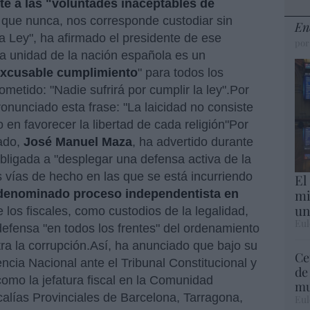
nte a las "voluntades inaceptables de
que nunca, nos corresponde custodiar sin
En
a Ley", ha afirmado el presidente de ese
por
la unidad de la nación española es un
excusable cumplimiento
" para todos los
metido: "Nadie sufrirá por cumplir la ley".Por
onunciado esta frase: "La laicidad no consiste
 en favorecer la libertad de cada religión"Por
tado,
José Manuel Maza
, ha advertido durante
obligada a "desplegar una defensa activa de la
s vías de hecho en las que se está incurriendo
El
mi
denominado proceso independentista en
un
los fiscales, como custodios de la legalidad,
Eul
defensa "en todos los frentes" del ordenamiento
tra la corrupción.Así, ha anunciado que bajo su
Ce
iencia Nacional ante el Tribunal Constitucional y
de
como la jefatura fiscal en la Comunidad
mu
alías Provinciales de Barcelona, Tarragona,
Eul