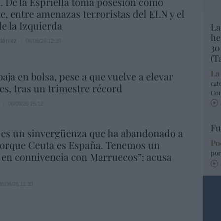
 De la Espriella toma posesión como
e, entre amenazas terroristas del ELN y el
de la Izquierda
La
he
iérrez
06/08/26 12:35
30
(T
La
aja en bolsa, pese a que vuelve a elevar
cat
es, tras un trimestre récord
Co
06/08/26 15:12
Fu
 es un sinvergüenza que ha abandonado a
Po
porque Ceuta es España. Tenemos un
por
 en connivencia con Marruecos”: acusa
06/08/26 11:30