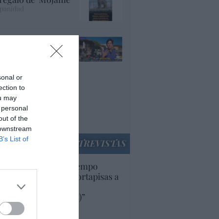
panidad
lepedro en acción:
VE afirma que entre
s que han invadido
uta, "muchos son
sonal or
cenciados y
ection to
plomados, que están
ou may
yendo de su país
 personal
r la guerra"
out of the
panidad
 downstream
B’s List of
ENTREVISTAS
uropa lleva mucho tiempo
iendo aranceles y cortapisas a
oductos y compañías
ricanas (y europeas)”
Ana Sánchez Arjona