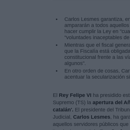
Carlos Lesmes garantiza, en 
ampararán a todos aquellos
hacer cumplir la Ley en "cua
"voluntades inaceptables de 
Mientras que el fiscal gene
que la Fiscalía está obliga
constitucional frente a las 
algunos".
En otro orden de cosas, Car
acentuar la secularización si
El
Rey Felipe VI
ha presidido est
Supremo (TS) la
apertura del Añ
catalán'.
El presidente del Trib
Judicial,
Carlos Lesmes
, ha gar
aquellos servidores públicos que