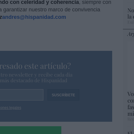
ndo con celeridad y coherencia
, siempre con
No
ra garantizar nuestro marco de convivencia
la
z
andres@hispanidad.com
Eul
Ar
resado este artículo?
tro newsletter y recibe cada dia
o más destacado de Hispanidad
Vo
co
fa
iones legales
mi
Red
El