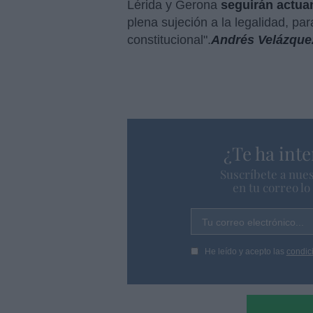
Lérida y Gerona
seguirán actua
plena sujeción a la legalidad, pa
constitucional".
Andrés Velázque
¿Te ha inte
Suscríbete a nues
en tu correo l
Tu correo electrónico...
He leído y acepto las
condic