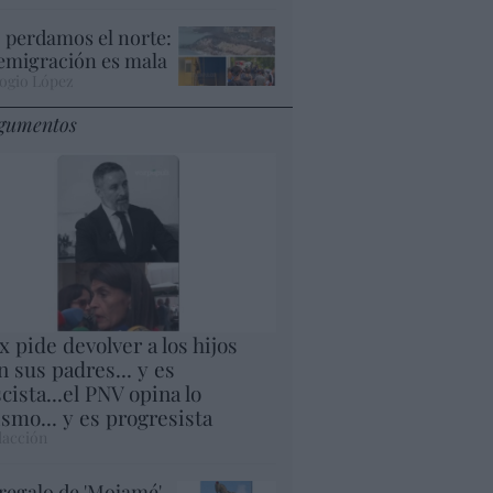
 perdamos el norte:
 emigración es mala
ogio López
gumentos
x pide devolver a los hijos
n sus padres... y es
scista...el PNV opina lo
smo... y es progresista
acción
 regalo de 'Mojamé'