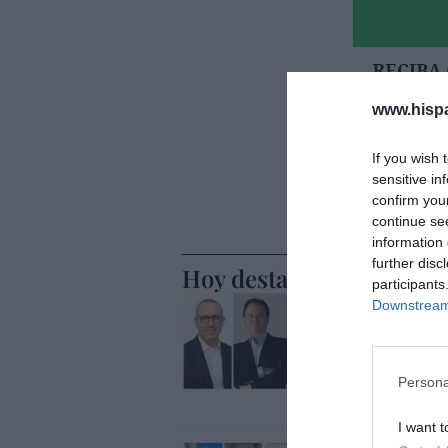
www.hisp
If you wish 
sensitive in
confirm you
continue se
information 
further disc
Hoy destacamos
participants
ECONOMÍA
Downstream 
BBVA. Tor
Genç, mie
nombre C
Persona
Eulogio López
I want t