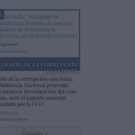
elo Gullo: “El trabajo de
itificar la historia, de poner la
dadera, de desmontar la
ificación, es un trabajo cristiano"
Hispanidad
ulos anteriores
DIARIO DE LA CORRUPCIÓN
SANCHISTA
rio de la corrupción sanchista.
Audiencia Nacional prorroga
s meses la investigación del caso
do, ante el ingente material
autado por la UCO
 Redacción
culos anteriores
Opinión