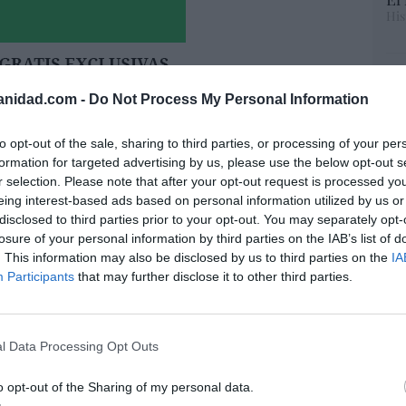
His
Te
RT
anidad.com -
Do Not Process My Personal Information
lo
Ce
to opt-out of the sale, sharing to third parties, or processing of your per
li
formation for targeted advertising by us, please use the below opt-out s
di
r selection. Please note that after your opt-out request is processed y
hu
eing interest-based ads based on personal information utilized by us or
po
disclosed to third parties prior to your opt-out. You may separately opt-
His
losure of your personal information by third parties on the IAB’s list of
. This information may also be disclosed by us to third parties on the
IA
Participants
that may further disclose it to other third parties.
res no se ha atrevido a acabar con Onur
“E
ntras Rodríguez Soler le exige que le
pon
EO... y exhibe músculo
pr
l Data Processing Opt Outs
ame
07/08/26 07:57
o opt-out of the Sharing of my personal data.
por 