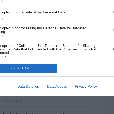
In
Artí
a. Situación límite: bronca en Reino
 riesgo de deuda en el alero... y Enrique
o opt-out of the Sale of my Personal Data.
indica la Presidencia
In
EEU
06/08/26 16:47
to opt-out of processing my Personal Data for Targeted
ter
ing.
def
In
ee que sus acciones están infravaloradas
por 
o opt-out of Collection, Use, Retention, Sale, and/or Sharing
ás recompras
Artí
ersonal Data that Is Unrelated with the Purposes for which it
lected.
06/08/26 17:11
Out
Car
CONFIRM
íaz, el penúltimo fiasco del Gobierno
escaso en reputación e influencia
onal: se conforma con ser la número dos
Data Deletion
Data Access
Privacy Policy
06/08/26 12:41
L