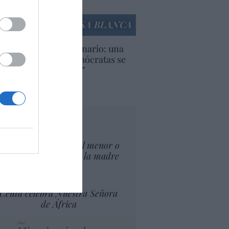
culos anteriores
LA CASA BLANCA
U. Inquietante escenario: una
cera parte de los demócratas se
ine como “socialista”
Ignacio Aguirre
culos anteriores
tas al director
¿El Superior interés el menor o
el superior interés de la madre
del menor?
Ceuta celebra Nuestra Señora
de África