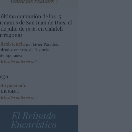
Minucias visuales
 última comunión de los 15
rmanos de San Juan de Dios, el
 de julio de 1936, en Calafell
arragona)
 Resistencia
por Javier Paredes,
edrático emérito de Historia
ntemporánea
Artículos anteriores
ego
eta pasmado
 J. R. Pablos
Artículos anteriores
El Reinado
Eucarístico