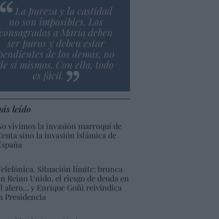
La pureza y la castidad
no son imposibles. Los
consagrados a María deben
ser puros y deben estar
pendientes de los demás, no
de sí mismos. Con ella, todo
es fácil.
ás leído
No vivimos la invasión marroquí de
Ceuta sino la invasión islámica de
España
Telefónica. Situación límite: bronca
en Reino Unido, el riesgo de deuda en
el alero... y Enrique Goñi reivindica
la Presidencia