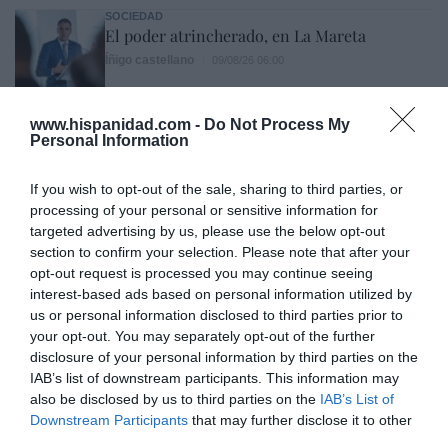
SOCIEDAD
El poder atrincherado, en La Mareta
Íñigo castellano
09/08/26 06:00
SOCIEDAD
www.hispanidad.com -
Do Not Process My
¿Tiempos de paganismo o tiempos de
Personal Information
satanismo?
Eulogio López
09/08/26 06:00
If you wish to opt-out of the sale, sharing to third parties, or
processing of your personal or sensitive information for
targeted advertising by us, please use the below opt-out
SOCIEDAD
section to confirm your selection. Please note that after your
Memes. Gandalf y el mediano
opt-out request is processed you may continue seeing
Redacción
09/08/26 06:00
interest-based ads based on personal information utilized by
us or personal information disclosed to third parties prior to
your opt-out. You may separately opt-out of the further
SOCIEDAD
disclosure of your personal information by third parties on the
Los cambios del Papa León XIV: lentos pero
IAB’s list of downstream participants. This information may
acertados
also be disclosed by us to third parties on the
IAB’s List of
Eulogio López
09/08/26 06:00
Downstream Participants
that may further disclose it to other
third parties.