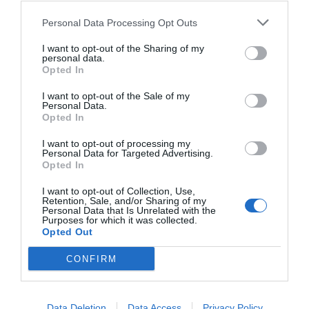
LA RESISTENCIA
Personal Data Processing Opt Outs
Cuando los masones intentaron extorsionar
al rey Alfonso XIII
I want to opt-out of the Sharing of my
personal data.
Javier Paredes
09/08/26 06:00
Opted In
INTERNACIONAL
I want to opt-out of the Sale of my
Primarias presidenciales demócratas 2028. El
Personal Data.
icono LGTBIQ+ Pete Buttigieg regresa a
Opted In
escena y lo hace con las peores propuestas de
Biden
I want to opt-out of processing my
Personal Data for Targeted Advertising.
Ignacio Aguirre
09/08/26 06:00
Opted In
I want to opt-out of Collection, Use,
Retention, Sale, and/or Sharing of my
Personal Data that Is Unrelated with the
Marcelo Gullo: “El trabajo de desmitificar la
Purposes for which it was collected.
historia, de poner la verdadera, de
Opted Out
desmontar la falsificación, es un trabajo
CONFIRM
cristiano"
por Hispanidad
Artículos anteriores
Data Deletion
Data Access
Privacy Policy