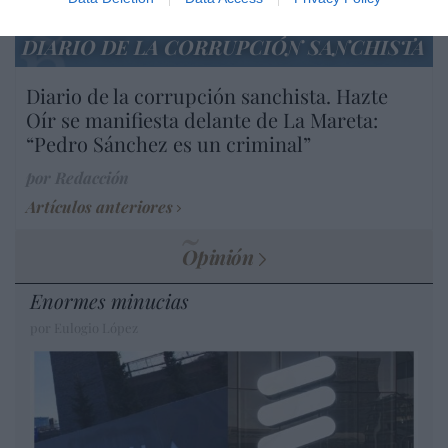
DIARIO DE LA CORRUPCIÓN SANCHISTA
Diario de la corrupción sanchista. Hazte
Oír se manifiesta delante de La Mareta:
“Pedro Sánchez es un criminal”
por Redacción
Artículos anteriores
Opinión
Enormes minucias
por Eulogio López