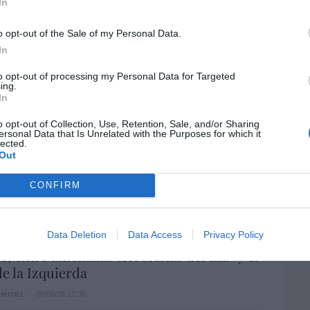
In
o opt-out of the Sale of my Personal Data.
ee que sus acciones están infravaloradas
EEU
In
ás recompras
ter
def
to opt-out of processing my Personal Data for Targeted
06/08/26 17:11
ing.
por 
In
Artí
íaz, el penúltimo fiasco del Gobierno
o opt-out of Collection, Use, Retention, Sale, and/or Sharing
escaso en reputación e influencia
ersonal Data that Is Unrelated with the Purposes for which it
Car
lected.
onal: se conforma con ser la número dos
Out
CONFIRM
06/08/26 12:41
L
Data Deletion
Data Access
Privacy Policy
 De la Espriella toma posesión como
e, entre amenazas terroristas del ELN y el
de la Izquierda
iérrez
06/08/26 12:35