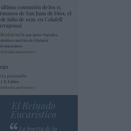
 última comunión de los 15
rmanos de San Juan de Dios, el
 de julio de 1936, en Calafell
arragona)
 Resistencia
por Javier Paredes,
edrático emérito de Historia
ntemporánea
Artículos anteriores
ego
eta pasmado
 J. R. Pablos
Artículos anteriores
El Reinado
Eucarístico
La puerta de la