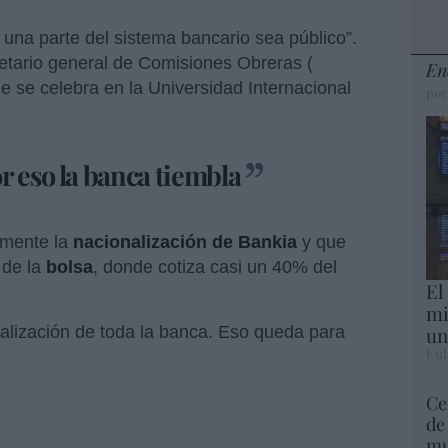
 una parte del sistema bancario sea público”.
retario general de Comisiones Obreras (
En
ue se celebra en la Universidad Internacional
por
r eso la banca tiembla
amente la
nacionalización de Bankia
y que
 de la
bolsa
, donde cotiza casi un 40% del
El
mi
un
nalización de toda la banca. Eso queda para
Eul
Ce
de
mu