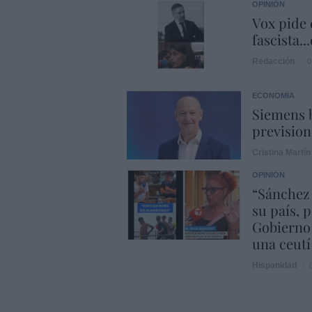
OPINIÓN
Vox pide d
fascista..
Redacción
0
ECONOMÍA
Siemens b
prevision
Cristina Martín
OPINIÓN
“Sánchez
su país, 
Gobierno
una ceutí
Hispanidad