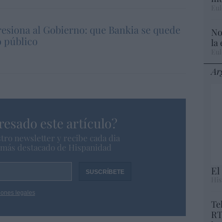
Eul
siona al Gobierno: que Bankia se quede
No
 público
la
Eul
Ar
resado este artículo?
tro newsletter y recibe cada dia
o más destacado de Hispanidad
El
His
iones legales
Te
RT