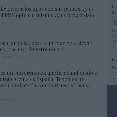
La
evolver a los hijos con sus padres... y es
he
.el PNV opina lo mismo... y es progresista
30
(T
6/08/26 17:03
La
cat
Co
aja en bolsa, pese a que vuelve a elevar
es, tras un trimestre récord
06/08/26 15:12
Fu
Po
 es un sinvergüenza que ha abandonado a
por
porque Ceuta es España. Tenemos un
 en connivencia con Marruecos”: acusa
06/08/26 11:30