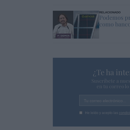
RELACIONADO
Podemos pre
como banco
¿Te ha inte
Suscríbete a nues
en tu correo l
Tu correo electrónico...
He leído y acepto las
condic