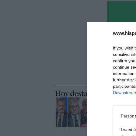
www.hisp
If you wish 
sensitive in
confirm you
continue se
information 
further disc
participants
Hoy destacamos
Downstream 
ECONOMÍA
Telefónic
Unido, el
Persona
Goñi reiv
I want t
Eulogio López