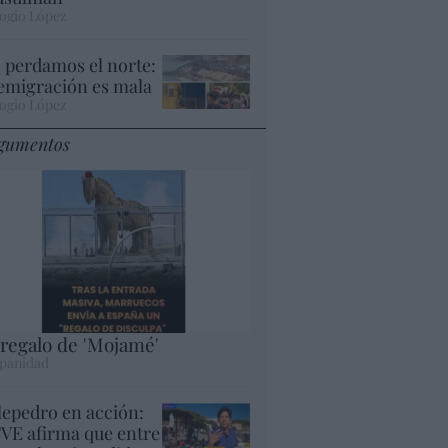
ogio López
 perdamos el norte:
 emigración es mala
ogio López
gumentos
 regalo de 'Mojamé'
panidad
lepedro en acción:
VE afirma que entre