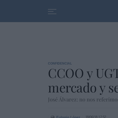
Educación
Entrevistas
CONFIDENCIAL
CCOO y UGT 
mercado y se
José Álvarez: no nos referimos
18/06/18 17:52
Eulogio López