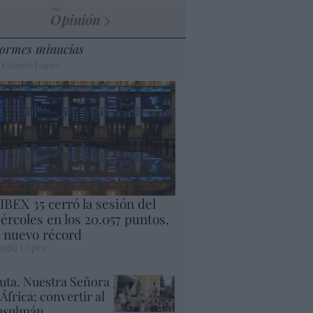
Opinión
ormes minucias
 Eulogio López
 IBEX 35 cerró la sesión del
ércoles en los 20.057 puntos,
 nuevo récord
ogio López
uta. Nuestra Señora
 África: convertir al
sulmán