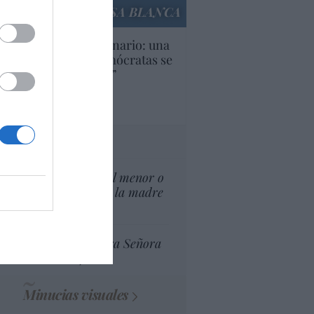
LA CASA BLANCA
U. Inquietante escenario: una
cera parte de los demócratas se
ine como “socialista”
Ignacio Aguirre
culos anteriores
tas al director
¿El Superior interés el menor o
el superior interés de la madre
del menor?
Ceuta celebra Nuestra Señora
de África
Minucias visuales