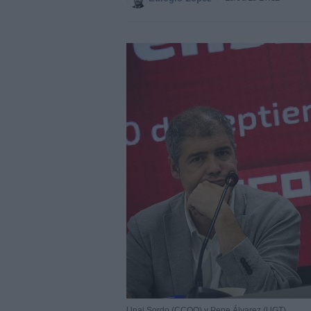
Unai Sordo (CCOO) y Pepe Álvarez (UGT)