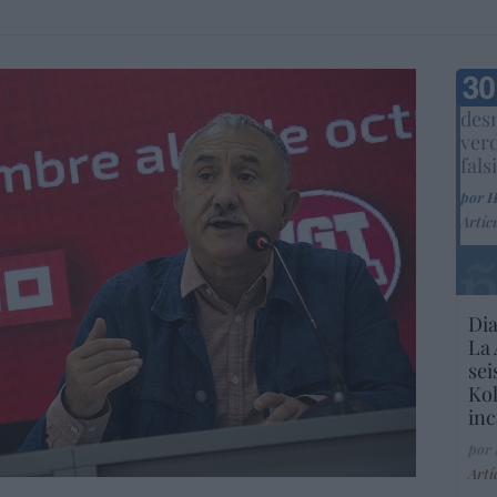
Marc
desm
ver
fals
por 
Artíc
Dia
La 
sei
Kol
inc
por
Artí