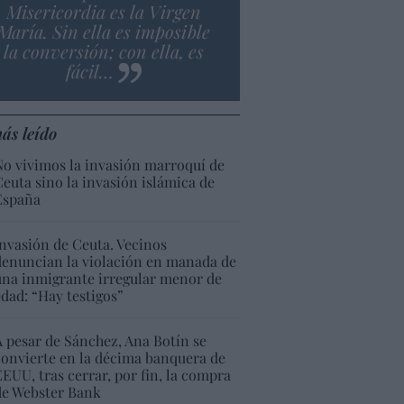
Misericordia es la Virgen
María. Sin ella es imposible
la conversión; con ella, es
fácil…
ás leído
No vivimos la invasión marroquí de
Ceuta sino la invasión islámica de
España
Invasión de Ceuta. Vecinos
denuncian la violación en manada de
una inmigrante irregular menor de
edad: “Hay testigos”
A pesar de Sánchez, Ana Botín se
convierte en la décima banquera de
EEUU, tras cerrar, por fin, la compra
de Webster Bank