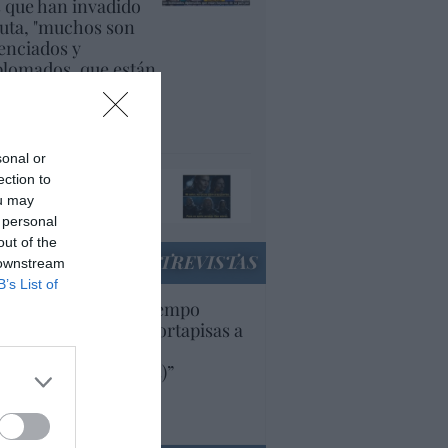
s que han invadido
uta, "muchos son
cenciados y
plomados, que están
yendo de su país
r la guerra"
panidad
sonal or
ando el orco llame a
ection to
 puerta, ábresela
ou may
acción
 personal
out of the
ENTREVISTAS
 downstream
B’s List of
uropa lleva mucho tiempo
iendo aranceles y cortapisas a
oductos y compañías
ricanas (y europeas)”
Ana Sánchez Arjona
culos anteriores