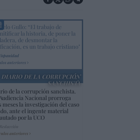
elo Gullo: “El trabajo de
itificar la historia, de poner la
dadera, de desmontar la
ificación, es un trabajo cristiano"
Hispanidad
ulos anteriores
DIARIO DE LA CORRUPCIÓN
SANCHISTA
rio de la corrupción sanchista.
Audiencia Nacional prorroga
s meses la investigación del caso
do, ante el ingente material
autado por la UCO
 Redacción
culos anteriores