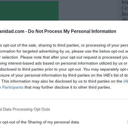
lo
Ce
li
di
hu
po
anidad.com -
Do Not Process My Personal Information
His
to opt-out of the sale, sharing to third parties, or processing of your per
Cu
formation for targeted advertising by us, please use the below opt-out s
tu
r selection. Please note that after your opt-out request is processed y
Red
eing interest-based ads based on personal information utilized by us or
disclosed to third parties prior to your opt-out. You may separately opt-
losure of your personal information by third parties on the IAB’s list of
. This information may also be disclosed by us to third parties on the
IA
Participants
that may further disclose it to other third parties.
“E
pon
pr
a. Situación límite: bronca en Reino
ame
 riesgo de deuda en el alero... y Enrique
l Data Processing Opt Outs
indica la Presidencia
por 
Artí
o opt-out of the Sharing of my personal data.
06/08/26 16:47