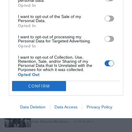
personal data.
SOCIEDAD
Opted In
Ataque cristianófobo en la muy ‘woke’ ciudad
de Nueva York: destrozan una imagen de la
I want to opt-out of the Sale of my
Virgen María
Personal Data.
Opted In
Redacción
07/08/26 11:46
INTERNACIONAL
I want to opt-out of processing my
Venezuela. Comienza el diálogo entre
Personal Data for Targeted Advertising.
chavismo y un sector de la oposición, pero
Opted In
los venezolanos quieren a Corina
I want to opt-out of Collection, Use,
José Ángel Gutiérrez
07/08/26 11:46
Retention, Sale, and/or Sharing of my
Personal Data that Is Unrelated with the
Purposes for which it was collected.
OPINIÓN
Opted Out
Isabel Pantoja pierde dos pleitos con
Hacienda por 700.000 euros... suma y sigue
CONFIRM
Eulogio López
07/08/26 09:35
OPINIÓN
Data Deletion
Data Access
Privacy Policy
Centenario de la guerra cristera: ¡Viva Cristo
Rey!
José Vicente Martínez
07/08/26 08:41