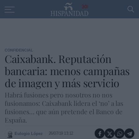
Educación
Entrevistas
PP
SANTANDER
R
30
CONFIDENCIAL
Caixabank. Reputación
bancaria: menos campañas
de imagen y más servicio
Habrá fusiones pero nosotros no nos
fusionamos: Caixabank lidera el ‘no’ a las
fusiones… que aún pretende el Banco de
España.
26/07/19 13:12
Eulogio López