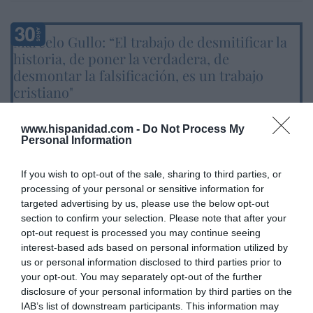
Marcelo Gullo: “El trabajo de desmitificar la
historia, de poner la verdadera, de
desmontar la falsificación, es un trabajo
cristiano"
por Hispanidad
www.hispanidad.com -
Do Not Process My
Artículos anteriores
Personal Information
DIARIO DE LA CORRUPCIÓN SANCHISTA
If you wish to opt-out of the sale, sharing to third parties, or
processing of your personal or sensitive information for
Diario de la corrupción sanchista. Hazte
targeted advertising by us, please use the below opt-out
Oír se manifiesta delante de La Mareta:
section to confirm your selection. Please note that after your
opt-out request is processed you may continue seeing
“Pedro Sánchez es un criminal”
interest-based ads based on personal information utilized by
por Redacción
us or personal information disclosed to third parties prior to
your opt-out. You may separately opt-out of the further
Artículos anteriores
disclosure of your personal information by third parties on the
IAB’s list of downstream participants. This information may