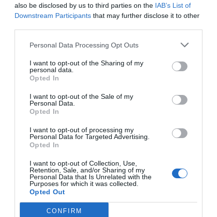
Opinión
also be disclosed by us to third parties on the
IAB’s List of
Downstream Participants
that may further disclose it to other
Enormes minucias
third parties.
por Pablo Ferrer
Personal Data Processing Opt Outs
I want to opt-out of the Sharing of my
personal data.
Opted In
I want to opt-out of the Sale of my
Personal Data.
Opted In
I want to opt-out of processing my
Personal Data for Targeted Advertising.
Opted In
I want to opt-out of Collection, Use,
Al final, la culpa de la invasión de Ceuta va
Retention, Sale, and/or Sharing of my
a ser de Meloni
Personal Data that Is Unrelated with the
Purposes for which it was collected.
Pablo Ferrer
Opted Out
Nokia, Ericsson... Huawei: lo que
CONFIRM