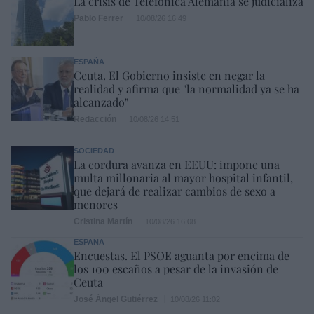
La crisis de Telefónica Alemania se judicializa
Pablo Ferrer
10/08/26 16:49
ESPAÑA
Ceuta. El Gobierno insiste en negar la
realidad y afirma que "la normalidad ya se ha
alcanzado"
Redacción
10/08/26 14:51
SOCIEDAD
La cordura avanza en EEUU: impone una
multa millonaria al mayor hospital infantil,
que dejará de realizar cambios de sexo a
menores
Cristina Martín
10/08/26 16:08
ESPAÑA
Encuestas. El PSOE aguanta por encima de
los 100 escaños a pesar de la invasión de
Ceuta
José Ángel Gutiérrez
10/08/26 11:02