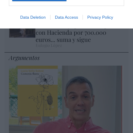
importan son las patentes
Eulogio López
Data Deletion
Data Access
Privacy Policy
Isabel Pantoja pierde dos pleitos
con Hacienda por 700.000
euros... suma y sigue
Eulogio López
Argumentos