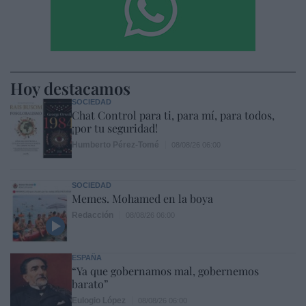
Hoy destacamos
SOCIEDAD
Chat Control para ti, para mí, para todos,
¡por tu seguridad!
Humberto Pérez-Tomé
08/08/26 06:00
SOCIEDAD
Memes. Mohamed en la boya
Redacción
08/08/26 06:00
ESPAÑA
“Ya que gobernamos mal, gobernemos
barato”
Eulogio López
08/08/26 06:00