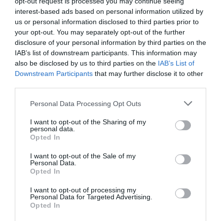
católica del Japón
opt-out request is processed you may continue seeing
interest-based ads based on personal information utilized by
Eulogio López
08/08/26 06:00
us or personal information disclosed to third parties prior to
your opt-out. You may separately opt-out of the further
disclosure of your personal information by third parties on the
Marcelo Gullo: “El trabajo de desmitificar la
IAB’s list of downstream participants. This information may
historia, de poner la verdadera, de
also be disclosed by us to third parties on the
IAB’s List of
Downstream Participants
that may further disclose it to other
desmontar la falsificación, es un trabajo
third parties.
cristiano"
Personal Data Processing Opt Outs
por Hispanidad
Artículos anteriores
I want to opt-out of the Sharing of my
personal data.
Opted In
DIARIO DE LA CORRUPCIÓN SANCHISTA
I want to opt-out of the Sale of my
Personal Data.
Diario de la corrupción sanchista. Hazte
Opted In
Oír se manifiesta delante de La Mareta:
“Pedro Sánchez es un criminal”
I want to opt-out of processing my
Personal Data for Targeted Advertising.
Opted In
por Redacción