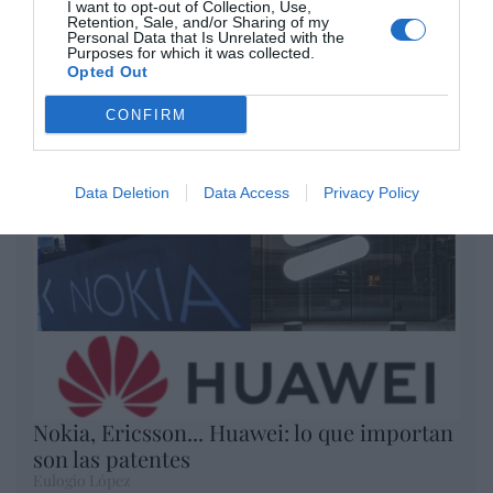
Artículos anteriores
I want to opt-out of Collection, Use,
Retention, Sale, and/or Sharing of my
Personal Data that Is Unrelated with the
Purposes for which it was collected.
Opinión
Opted Out
Enormes minucias
CONFIRM
por Eulogio López
Data Deletion
Data Access
Privacy Policy
Nokia, Ericsson... Huawei: lo que importan
son las patentes
Eulogio López