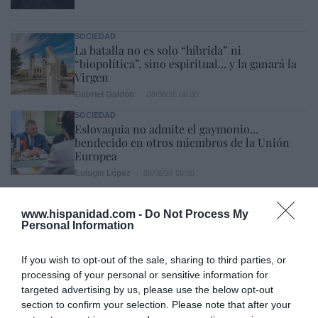
SOCIEDAD
La batalla no es solo “híbrida” ni
“biopolítica”, sino espiritual... y la ganará la
Virgen
Gabriel Galdón
08/08/26 06:00
SOCIEDAD
Eslovaquia no admite el gaymonio...
bendecido en otros miembros de la Unión
Europea
Eulogio López
08/08/26 06:00
ECONOMÍA
www.hispanidad.com -
Do Not Process My
Seamos más responsables: no siempre el
Personal Information
banco tiene la culpa
Eulogio López
08/08/26 06:00
If you wish to opt-out of the sale, sharing to third parties, or
processing of your personal or sensitive information for
INTERNACIONAL
targeted advertising by us, please use the below opt-out
La bomba de Hiroshima no perseguía a
section to confirm your selection. Please note that after your
Occidente, la de Nagasaki sí: era la ciudad