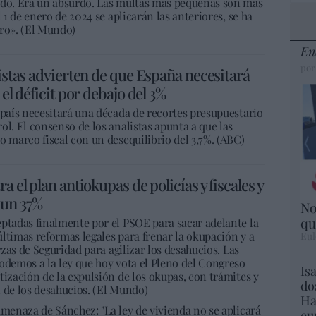
ado. Era un absurdo. Las multas más pequeñas son más
 1 de enero de 2024 se aplicarán las anteriores, se ha
aro». (El Mundo)
En
por
listas advierten de que España necesitará
 el déficit por debajo del 3%
 país necesitará una década de recortes presupuestario
ol. El consenso de los analistas apunta a que las
o marco fiscal con un desequilibrio del 3,7%. (ABC)
a el plan antiokupas de policías y fiscales y
 un 37%
No
qu
eptadas finalmente por el PSOE para sacar adelante la
ltimas reformas legales para frenar la okupación y a
Eul
rzas de Seguridad para agilizar los desahucios. Las
odemos a la ley que hoy vota el Pleno del Congreso
Is
tización de la expulsión de los okupas, con trámites y
do
 de los desahucios. (El Mundo)
Ha
amenaza de Sánchez: "La ley de vivienda no se aplicará
eu