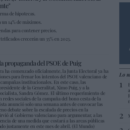
nte"
irma de hipotecas.
ca un 14% de máximos.
endas para contener precios.
trificados crecerán un 35% en 2023.
a la propaganda del PSOE de Puig
a ha comenzado oficialmente, la Junta Electoral ya ha
Lo m
iones para frenar los intentos del PSOE valenciano de
campañas institucionales. En este caso, las
residente de la Generalitat, Ximo Puig, y a la
socialista, Sandra Gómez. El último requerimiento de
 en redes sociales de la campaña del bono cesta de la
ista anunció solo una semana antes de convocar las
no debate sobre la escalada de precios en la
sirvió al Gobierno valenciano para argumentar, a las
gencia de una medida que costará a las arcas públicas
vado justamente en este mes de abril. (El Mundo)