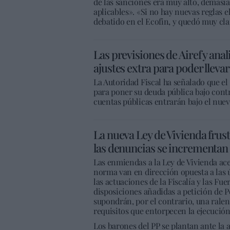
de las sanciones era muy alto, demasi
aplicables». «Si no hay nuevas reglas el
debatido en el Ecofin, y quedó muy cl
Las previsiones de Airef y ana
ajustes extra para poder llevar
La Autoridad Fiscal ha señalado que el
para poner su deuda pública bajo contr
cuentas públicas entrarán bajo el nuev
La nueva Ley de Vivienda frustr
las denuncias se incrementan
Las enmiendas a la Ley de Vivienda ac
norma van en dirección opuesta a las ú
las actuaciones de la Fiscalía y las Fue
disposiciones añadidas a petición de P
supondrán, por el contrario, una ralen
requisitos que entorpecen la ejecución
Los barones del PP se plantan ante la 