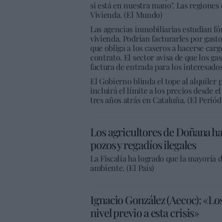
si está en nuestra mano". Las regiones
Vivienda. (El Mundo)
Las agencias inmobiliarias estudian fór
vivienda. Podrían facturarles por ga
que obliga a los caseros a hacerse carg
contrato. El sector avisa de que los gas
factura de entrada para los interesados
El Gobierno blinda el tope al alquiler p
incluirá el límite a los precios desde 
tres años atrás en Cataluña. (El Periód
Los agricultores de Doñana h
pozos y regadíos ilegales
La Fiscalía ha logrado que la mayoría 
ambiente. (El País)
Ignacio González (Aecoc): «Los
nivel previo a esta crisis»