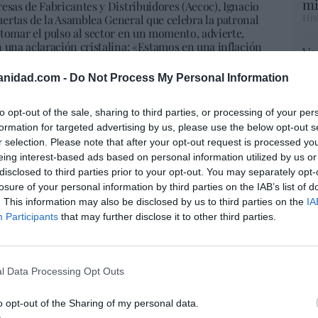
mi
esas de Fabricantes y Distribuidores (Aecoc), Ignacio
His
ertas de la Asamblea General que celebra la patronal
 tomar el pulso al sector en un momento, advierte,
 una aclaración cristalina: «Estamos en una inflación
Vo
as al respecto? Tres cosas, indica: reducir gastos,
hi
los costes a los precios de venta, «porque la subida ha
anidad.com -
Do Not Process My Personal Information
y 
o mitigar con las dos primeras medidas». «No somos los
op
hay más que ver los resultados de las empresas». (El
pr
to opt-out of the sale, sharing to third parties, or processing of your per
Red
formation for targeted advertising by us, please use the below opt-out s
r selection. Please note that after your opt-out request is processed y
ga la deducción de vivienda tras cambiar
eing interest-based ads based on personal information utilized by us or
“S
disclosed to third parties prior to your opt-out. You may separately opt-
si
 un familiar
losure of your personal information by third parties on the IAB’s list of
ab
 tipo de restricción sobre la procedencia ajena o
. This information may also be disclosed by us to third parties on the
IA
po
 inmobiliaria. Se deben cumplir los requisitos de
Participants
that may further disclose it to other third parties.
Es
 de enero de 2013 y de que todo el préstamo se destine
Go
co
Ma
l Data Processing Opt Outs
ce
 vía para que Air Europa pague su deuda al
His
o opt-out of the Sharing of my personal data.