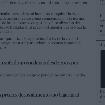
 del PP desactivarán la ley usando sus competencias en
Eul
mulas para cobrar al inquilino y esquivar la ley de
El
stos de asesoramiento como compensación a la norma
se
o de los honorarios de gestión y formalización del
en
tos se trasladarán al precio del alquiler y se elevará la
un
. (
ABC
)
Eul
ara garantizar su aplicación. La ley de la vivienda
el paraguas estatal para evitar un recurso como el de
Ar
ico)
an sufrido 49 condenas desde 2007 por
de casos penales prospere por delitos contra el medio
Ec
 precios de los alimentos no bajarán al
de
12