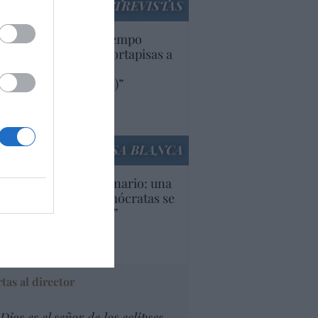
ENTREVISTAS
uropa lleva mucho tiempo
iendo aranceles y cortapisas a
oductos y compañías
ricanas (y europeas)”
Ana Sánchez Arjona
culos anteriores
LA CASA BLANCA
U. Inquietante escenario: una
cera parte de los demócratas se
ine como “socialista”
Ignacio Aguirre
culos anteriores
tas al director
Dios es el señor de los eclipses