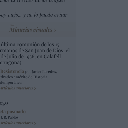
Soy viejo... y no lo puedo evitar
Minucias visuales
 última comunión de los 15
rmanos de San Juan de Dios, el
 de julio de 1936, en Calafell
arragona)
 Resistencia
por Javier Paredes,
edrático emérito de Historia
ntemporánea
Artículos anteriores
ego
eta pasmado
 J. R. Pablos
Artículos anteriores