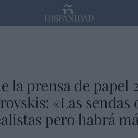
PP
SANTANDER
Religión
e la prensa de papel 
ovskis: «Las sendas d
alistas pero habrá m