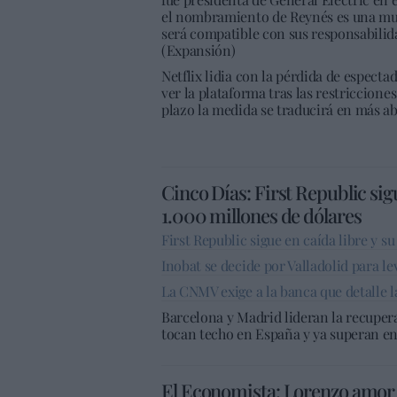
el nombramiento de Reynés es una mues
será compatible con sus responsabilid
(Expansión)
Netflix lidia con la pérdida de espect
ver la plataforma tras las restriccione
plazo la medida se traducirá en más a
Cinco Días: First Republic sigu
1.000 millones de dólares
First Republic sigue en caída libre y s
Inobat se decide por Valladolid para le
La CNMV exige a la banca que detalle l
Barcelona y Madrid lideran la recupera
tocan techo en España y ya superan en
El Economista: Lorenzo amor (