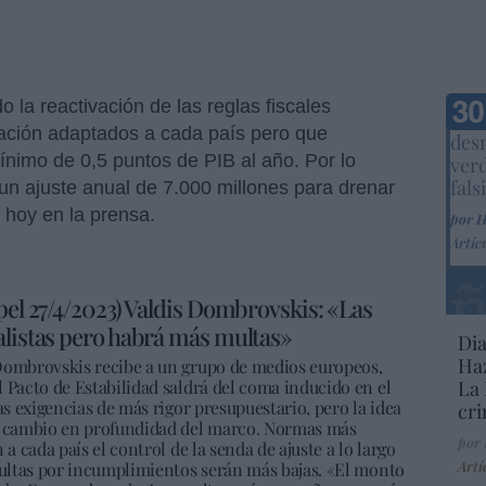
la reactivación de las reglas fiscales
Marc
dación adaptados a cada país pero que
desm
ínimo de 0,5 puntos de PIB al año. Por lo
ver
fals
 un ajuste anual de 7.000 millones para drenar
s hoy en la prensa.
por 
Artíc
pel 27/4/2023) Valdis Dombrovskis: «Las
alistas pero habrá más multas»
Dia
Haz
 Dombrovskis recibe a un grupo de medios europeos,
 Pacto de Estabilidad saldrá del coma inducido en el
La 
as exigencias de más rigor presupuestario, pero la idea
cri
un cambio en profundidad del marco. Normas más
por
a cada país el control de la senda de ajuste a lo largo
Artí
 multas por incumplimientos serán más bajas. «El monto