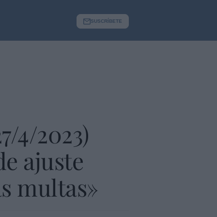
SUSCRÍBETE
27/4/2023)
e ajuste
ás multas»