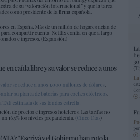
tra de su “valoración internacional” y que la tarea
ades como presidente de la firma española.
adores en España. Más de un millón de hogares dejan de
s para compartir cuenta. Netflix confía en que a largo
bonados e ingresos. (Expansión)
La
he
30
e en caída libre y su valor se reduce a unos
(T
La
u valor se reduce a unos 1.000 millones de dólares
.
cat
Co
vantar su planta de baterías para coches eléctricos
.
a TAE estimada de sus fondos estrella
.
ción de precios e ingresos hoteleros. Las tarifas no
Fu
 un 16,5% los niveles prepandemia. (
Cinco Días
)
Po
por
ATA): "Escrivá y el Gobierno han roto la