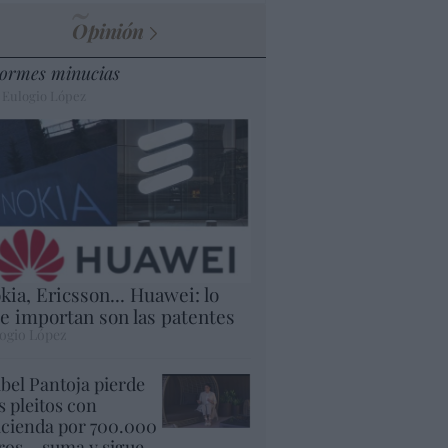
Opinión
ormes minucias
 Eulogio López
kia, Ericsson... Huawei: lo
e importan son las patentes
ogio López
abel Pantoja pierde
s pleitos con
cienda por 700.000
ros... suma y sigue