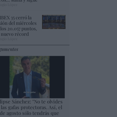
ogio López
 IBEX 35 cerró la
sión del miércoles
 los 20.057 puntos,
 nuevo récord
ogio López
gumentos
lipse Sánchez: "No te olvides
 las gafas protectoras. Así, el
 de agosto sólo tendrás que