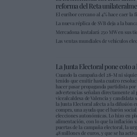
reforma del Reta unilateralme
El euríbor cercano al 4% hace caer la f
La nueva réplica de SVB deja a la ban
Mercadona instalará 250 MW en sus ti
Las ventas mundiales de vehículos elec
La Junta Electoral pone coto 
Cuando la campaña del 28-M ni siquier
tenido que emitir hasta cuatro resoluc
hacer pasar propaganda partidista por 
advertencias señalan directamente al p
vicealcaldesa de Valencia y candidata 
la Junta Electoral afecta a la difusión
compra, una ayuda que el barón social
elecciones autonómicas. Lo hizo en ple
alimentación, con lo que la inflación 
puertas de la campaña electoral, la ur
48 millones de euros, y que se ha acti