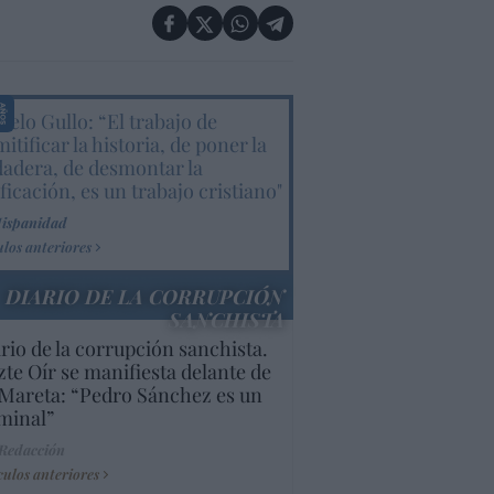
elo Gullo: “El trabajo de
itificar la historia, de poner la
dadera, de desmontar la
ificación, es un trabajo cristiano"
Hispanidad
ulos anteriores
DIARIO DE LA CORRUPCIÓN
SANCHISTA
rio de la corrupción sanchista.
te Oír se manifiesta delante de
Mareta: “Pedro Sánchez es un
minal”
 Redacción
culos anteriores