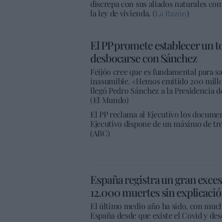
discrepa con sus aliados naturales como
la ley de vivienda. (
La Razón
)
El PP promete establecer un to
desbocarse con Sánchez
Feijóo cree que es fundamental para sa
inasumible. «Hemos emitido 200 millo
llegó Pedro Sánchez a la Presidencia d
(El Mundo)
El PP reclama al Ejecutivo los document
Ejecutivo dispone de un máximo de trei
(ABC)
España registra un gran exces
12.000 muertes sin explicaci
El último medio año ha sido, con much
España desde que existe el Covid y de