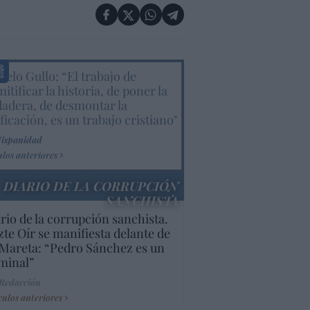
elo Gullo: “El trabajo de
itificar la historia, de poner la
dadera, de desmontar la
ificación, es un trabajo cristiano"
Hispanidad
ulos anteriores
DIARIO DE LA CORRUPCIÓN
SANCHISTA
rio de la corrupción sanchista.
te Oír se manifiesta delante de
Mareta: “Pedro Sánchez es un
minal”
 Redacción
culos anteriores