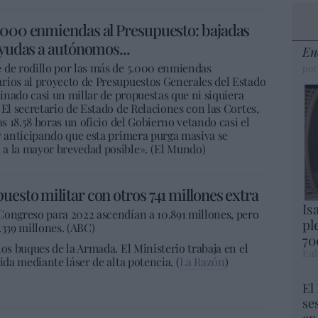
1.000 enmiendas al Presupuesto: bajadas
ayudas a autónomos...
En
 de rodillo por las más de 5.000 enmiendas
por
rios al proyecto de Presupuestos Generales del Estado
minado casi un millar de propuestas que ni siquiera
 El secretario de Estado de Relaciones con las Cortes,
as 18.58 horas un oficio del Gobierno vetando casi el
y anticipando que esta primera purga masiva se
 a la mayor brevedad posible». (El Mundo)
uesto militar con otros 741 millones extra
Is
Congreso para 2022 ascendían a 10.891 millones, pero
pl
4.339 millones. (ABC)
70
los buques de la Armada. El Ministerio trabaja en el
Eul
ida mediante láser de alta potencia. (
La Razón
)
El
se
en