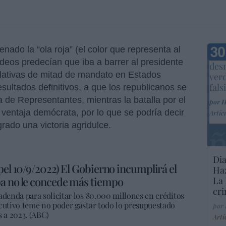
ado la “ola roja” (el color que representa al
Marc
deos predecían que iba a barrer al presidente
desm
slativas de mitad de mandato en Estados
ver
fals
esultados definitivos, a que los republicanos se
 de Representantes, mientras la batalla por el
por 
 ventaja demócrata, por lo que se podría decir
Artíc
rado una victoria agridulce.
Dia
pel 10/9/2022) El Gobierno incumplirá el
Haz
pa no le concede más tiempo
La 
cri
adenda para solicitar los 80.000 millones en créditos
ecutivo teme no poder gastar todo lo presupuestado
por
s a 2023. (ABC)
Artí