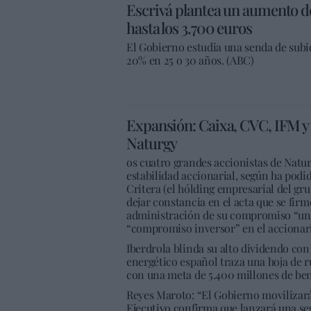
Escrivá plantea un aumento de
hasta los 3.700 euros
El Gobierno estudia una senda de subid
20% en 25 o 30 años. (ABC)
Expansión: Caixa, CVC, IFM y 
Naturgy
os cuatro grandes accionistas de Natu
estabilidad accionarial, según ha pod
Critera (el hólding empresarial del gr
dejar constancia en el acta que se firm
administración de su compromiso “unán
“compromiso inversor” en el accionar
Iberdrola blinda su alto dividendo con
energético español traza una hoja de r
con una meta de 5.400 millones de ben
Reyes Maroto: “El Gobierno movilizará 
Ejecutivo confirma que lanzará una se