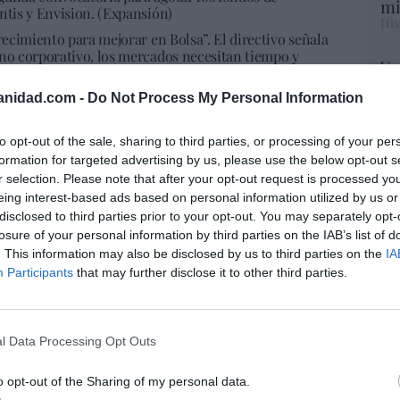
mi
ntis y Envision. (Expansión)
His
recimiento para mejorar en Bolsa”. El directivo señala
rno corporativo, los mercados necesitan tiempo y
Vo
ñía de crecimiento. (Expasión)
hi
anidad.com -
Do Not Process My Personal Information
y 
op
de dividendos en la banca enfrenta a los
pr
to opt-out of the sale, sharing to third parties, or processing of your per
Red
formation for targeted advertising by us, please use the below opt-out s
 Corte Inglés de la man de al Thani.
r selection. Please note that after your opt-out request is processed y
eing interest-based ads based on personal information utilized by us or
“S
es en 2023.
disclosed to third parties prior to your opt-out. You may separately opt-
si
escala al marco de criptos.
losure of your personal information by third parties on the IAB’s list of
ab
. This information may also be disclosed by us to third parties on the
IA
po
Participants
that may further disclose it to other third parties.
Es
a la mayor alza de deuda pública de los
Go
co
Ma
hipotecas si Díaz se queda al margen.
l Data Processing Opt Outs
ce
tir 47.000 millones.
His
o opt-out of the Sharing of my personal data.
 su compra de luz y gas.