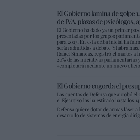
El Gobierno lamina de golpe 
de IVA, plazas de psicólogos, 
El Gobierno ha dado ya un primer pase
presentadas por los grupos parlamenta
para 2023. En esta criba inicial ha ful
serán admitidas a debate. Y habrá más.
Rafael Simancas, registró el martes a l
20% de las iniciativas parlamentarias 
«completará mediante un nuevo oficio
El Gobierno engorda el presup
Las cuentas de Defensa que aprobó el 
el Ejecutivo las ha estirado hasta los 1
Defensa quiere dotar de armas láser a 
desarrollo de sistemas de energía dirig