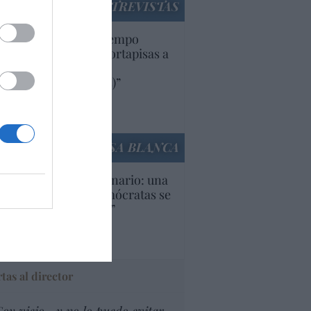
ENTREVISTAS
uropa lleva mucho tiempo
iendo aranceles y cortapisas a
oductos y compañías
ricanas (y europeas)”
Ana Sánchez Arjona
culos anteriores
LA CASA BLANCA
U. Inquietante escenario: una
cera parte de los demócratas se
ine como “socialista”
Ignacio Aguirre
culos anteriores
tas al director