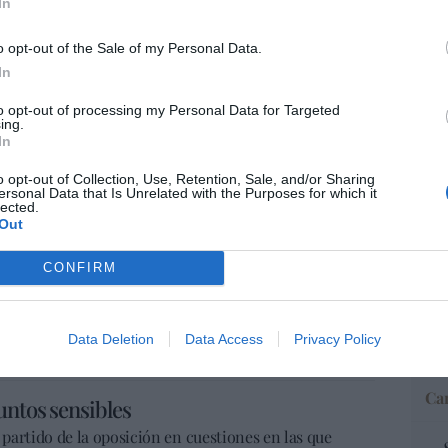
In
ncias del sector este año.
 tras sus resultados.
o opt-out of the Sale of my Personal Data.
“E
R y GIP por 7.100 millones.
In
pon
pr
estanca mientras en EEUU crece un 5%.
to opt-out of processing my Personal Data for Targeted
ame
ing.
 y Riaño para salvar su mina de uranio.
In
por 
Artí
o opt-out of Collection, Use, Retention, Sale, and/or Sharing
ersonal Data that Is Unrelated with the Purposes for which it
lected.
 de la Atención Primaria se extienden por
Out
EEU
CONFIRM
abria, Aragón o Navarra se suman a las
ter
 de mejores condiciones laborales y en protesta por
def
por 
Data Deletion
Data Access
Privacy Policy
Artí
Car
untos sensibles
partido de la oposición en cuestiones en las que