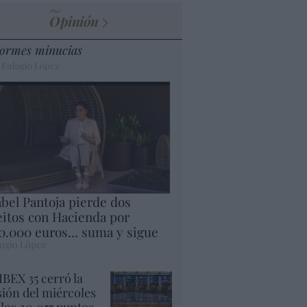
Opinión
ormes minucias
 Eulogio López
abel Pantoja pierde dos
eitos con Hacienda por
0.000 euros... suma y sigue
ogio López
 IBEX 35 cerró la
sión del miércoles
 los 20.057 puntos,