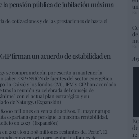
 la pensión pública de jubilación máxima
un
Eul
a de cotizaciones y de las prestaciones de hasta el
Ce
de
mu
Eul
GIP firman un acuerdo de estabilidad en
Ar
rgy se comprometerán por escrito a mantener la
ido saber EXPANSIÓN de fuentes del sector energético.
upo La Caixa) y los fondos CVC, IFM y GIP han acordado
e tras la reunión ya celebrada del consejo de
ime” con el actual plan estratégico y su
iado de Naturgy. (Expansión)
 8.000 millones en venta de activos. El mayor grupo
uta espartana que persigue la máxima rentabilidad,
Ec
eficio en 2025. (Expansión)
de
en 2023 los 2.098 millones restantes del Perte”. El
12
gunda convocatoria para agotar los fondos de