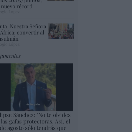
 nuevo récord
ogio López
uta. Nuestra Señora
 África: convertir al
sulmán
ogio López
gumentos
lipse Sánchez: "No te olvides
 las gafas protectoras. Así, el
 de agosto sólo tendrás que