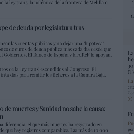
 la ley trans, la polémica de la frontera de Melilla o
C
pe de deuda por legislatura tras
near las cuentas públicas y no dejar una "hipoteca"
nes de euros de deuda pública más cada día desde que
La
el Gobierno». El Banco de España y la AIReF lo apoyan.
he
30
os de la 'ley trans' escondidos al Congreso. El
(T
nta días para remitir los ficheros a la Cámara Baja.
La
cat
Co
o de muertes y Sanidad no sabe la causa:
Fu
ón
Po
a diferencia, el que más muertes ha registrado en
por
sde que hay registros comparables. Las más de 10.000