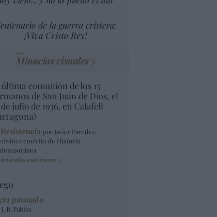
Soy viejo... y no lo puedo evitar
entenario de la guerra cristera:
¡Viva Cristo Rey!
Minucias visuales
 última comunión de los 15
rmanos de San Juan de Dios, el
 de julio de 1936, en Calafell
arragona)
 Resistencia
por Javier Paredes,
edrático emérito de Historia
ntemporánea
Artículos anteriores
ego
eta pasmado
 J. R. Pablos