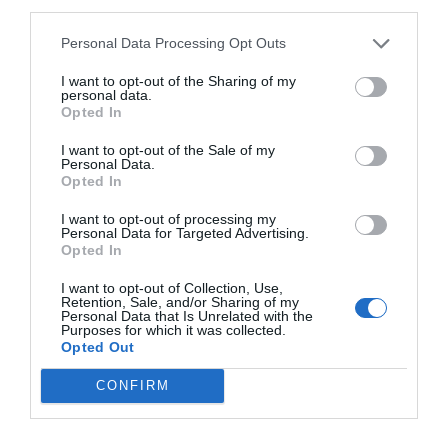
third parties.
INTERNACIONAL
Colombia. De la Espriella da un ultimátum a
Personal Data Processing Opt Outs
los grupos terroristas: "Tienen dos caminos:
someterse al imperio de la ley o enfrentar la
I want to opt-out of the Sharing of my
fuerza decidida del Estado"
personal data.
Opted In
Redacción
10/08/26 12:00
I want to opt-out of the Sale of my
ESPAÑA
Personal Data.
Encuestas. El PSOE aguanta por encima de
Opted In
los 100 escaños a pesar de la invasión de
Ceuta
I want to opt-out of processing my
Personal Data for Targeted Advertising.
José Ángel Gutiérrez
10/08/26 11:02
Opted In
ESPAÑA
Los ceutíes piden a los españoles que les
I want to opt-out of Collection, Use,
Retention, Sale, and/or Sharing of my
ayudemos, mientras el presidente del
Personal Data that Is Unrelated with the
Gobierno tuitea desde La Mareta
Purposes for which it was collected.
Opted Out
Eulogio López
10/08/26 08:35
CONFIRM
Marcelo Gullo: “El trabajo de desmitificar la