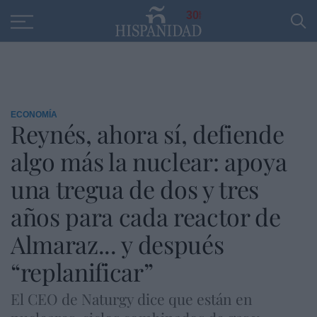
Educación
Entrevistas
PP
SANTANDER
R
30
ECONOMÍA
Reynés, ahora sí, defiende
algo más la nuclear: apoya
una tregua de dos y tres
años para cada reactor de
Almaraz... y después
“replanificar”
El CEO de Naturgy dice que están en