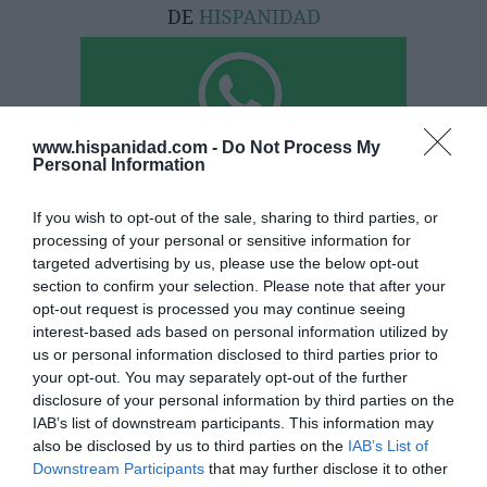
www.hispanidad.com -
Do Not Process My
Personal Information
Hoy destacamos
If you wish to opt-out of the sale, sharing to third parties, or
processing of your personal or sensitive information for
ESPAÑA
Ceuta. El Gobierno insiste en negar la
targeted advertising by us, please use the below opt-out
realidad y afirma que "la normalidad ya se ha
section to confirm your selection. Please note that after your
alcanzado"
opt-out request is processed you may continue seeing
Redacción
interest-based ads based on personal information utilized by
10/08/26 14:51
us or personal information disclosed to third parties prior to
your opt-out. You may separately opt-out of the further
ECONOMÍA
Técnicas Reunidas baja en bolsa, tras un
disclosure of your personal information by third parties on the
revés judicial por el proyecto de la refinería
IAB’s list of downstream participants. This information may
de Sitra (Baréin)
also be disclosed by us to third parties on the
IAB’s List of
Downstream Participants
that may further disclose it to other
Cristina Martín
10/08/26 14:39