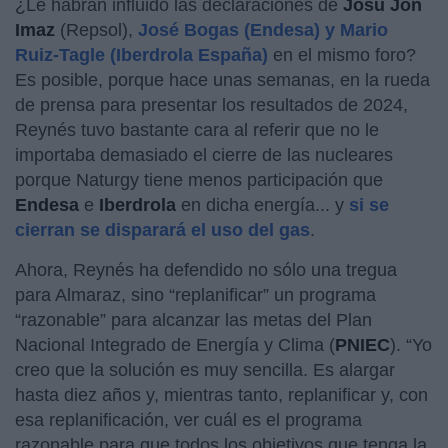
¿Le habrán influido las declaraciones de
Josu Jon
Imaz
(Repsol),
José Bogas (Endesa) y Mario
Ruiz-Tagle (Iberdrola España)
en el mismo foro?
Es posible, porque hace unas semanas, en la rueda
de prensa para presentar los resultados de 2024,
Reynés tuvo bastante cara al referir que no le
importaba demasiado el cierre de las nucleares
porque Naturgy tiene menos participación que
Endesa
e
Iberdrola
en dicha energía... y
si se
cierran se disparará el uso del gas
.
Ahora, Reynés ha defendido no sólo una tregua
para Almaraz, sino “replanificar” un programa
“razonable” para alcanzar las metas del Plan
Nacional Integrado de Energía y Clima (
PNIEC
). “Yo
creo que la solución es muy sencilla. Es alargar
hasta diez años y, mientras tanto, replanificar y, con
esa replanificación, ver cuál es el programa
razonable para que todos los objetivos que tenga la