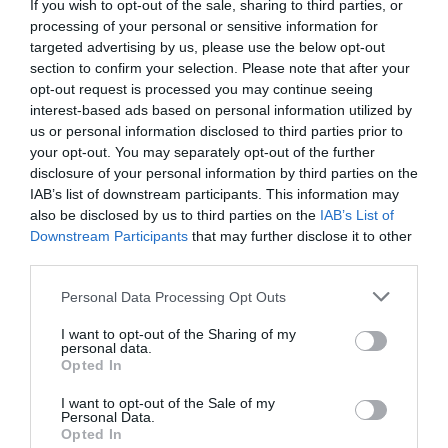
If you wish to opt-out of the sale, sharing to third parties, or
processing of your personal or sensitive information for
ECONOMÍA
targeted advertising by us, please use the below opt-out
‘Warner Bros. Discovery’ asume ya 600
section to confirm your selection. Please note that after your
millones en gastos de su fusión con
opt-out request is processed you may continue seeing
Paramount
interest-based ads based on personal information utilized by
Cristina Martín
07/08/26 15:10
us or personal information disclosed to third parties prior to
your opt-out. You may separately opt-out of the further
ECONOMÍA
disclosure of your personal information by third parties on the
La ‘low cost’ británica easyJet pasará a manos
IAB’s list of downstream participants. This information may
del peor fondo posible: Apollo... pero no
also be disclosed by us to third parties on the
IAB’s List of
podrá hacerse con el control total
Downstream Participants
that may further disclose it to other
Cristina Martín
07/08/26 14:09
third parties.
INTERNACIONAL
Venezuela. Comienza el diálogo entre
Personal Data Processing Opt Outs
chavismo y un sector de la oposición, pero
los venezolanos quieren a Corina
I want to opt-out of the Sharing of my
personal data.
José Ángel Gutiérrez
07/08/26 11:46
Opted In
ECONOMÍA
I want to opt-out of the Sale of my
El ‘gran’ logro del ministro Puente: los
Personal Data.
Opted In
usuarios de tren de alta velocidad caen un