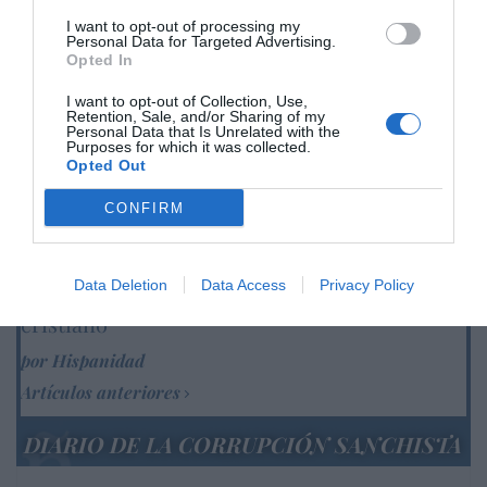
15,5% hasta junio
I want to opt-out of processing my
Cristina Martín
07/08/26 12:37
Personal Data for Targeted Advertising.
Opted In
SOCIEDAD
Ataque cristianófobo en la muy ‘woke’ ciudad
I want to opt-out of Collection, Use,
de Nueva York: destrozan una imagen de la
Retention, Sale, and/or Sharing of my
Virgen María
Personal Data that Is Unrelated with the
Purposes for which it was collected.
Redacción
07/08/26 11:46
Opted Out
CONFIRM
Marcelo Gullo: “El trabajo de desmitificar la
historia, de poner la verdadera, de
Data Deletion
Data Access
Privacy Policy
desmontar la falsificación, es un trabajo
cristiano"
por Hispanidad
Artículos anteriores
DIARIO DE LA CORRUPCIÓN SANCHISTA