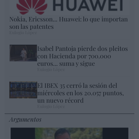
Nokia, Ericsson... Huawei: lo que importan
son las patentes
Eulogio López
Isabel Pantoja pierde dos pleitos
con Hacienda por 700.000
euros... suma y sigue
Eulogio López
El IBEX 35 cerró la sesión del
miércoles en los 20.057 puntos,
un nuevo récord
Eulogio López
Argumentos