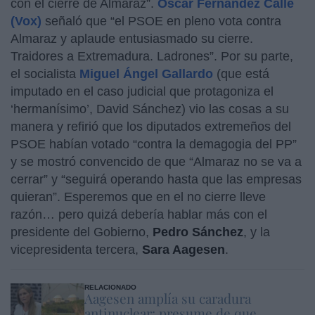
con el cierre de Almaraz”.
Óscar Fernández Calle
(Vox)
señaló que “el PSOE en pleno vota contra
Almaraz y aplaude entusiasmado su cierre.
Traidores a Extremadura. Ladrones”. Por su parte,
el socialista
Miguel Ángel Gallardo
(que está
imputado en el caso judicial que protagoniza el
‘hermanísimo’, David Sánchez) vio las cosas a su
manera y refirió que los diputados extremeños del
PSOE habían votado “contra la demagogia del PP”
y se mostró convencido de que “Almaraz no se va a
cerrar” y “seguirá operando hasta que las empresas
quieran”. Esperemos que en el no cierre lleve
razón… pero quizá debería hablar más con el
presidente del Gobierno,
Pedro Sánchez
, y la
vicepresidenta tercera,
Sara Aagesen
.
RELACIONADO
Aagesen amplía su caradura
antinuclear: presume de que