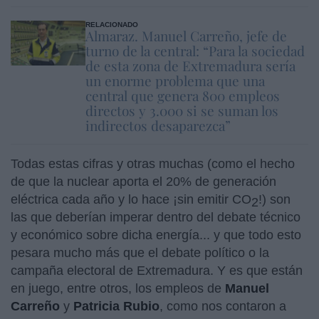
RELACIONADO
Almaraz. Manuel Carreño, jefe de
turno de la central: “Para la sociedad
de esta zona de Extremadura sería
un enorme problema que una
central que genera 800 empleos
directos y 3.000 si se suman los
indirectos desaparezca”
Todas estas cifras y otras muchas (como el hecho
de que la nuclear aporta el 20% de generación
eléctrica cada año y lo hace ¡sin emitir CO
!) son
2
las que deberían imperar dentro del debate técnico
y económico sobre dicha energía... y que todo esto
pesara mucho más que el debate político o la
campaña electoral de Extremadura. Y es que están
en juego, entre otros, los empleos de
Manuel
Carreño
y
Patricia Rubio
, como nos contaron a