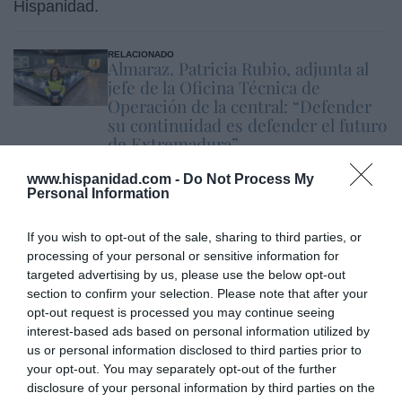
Hispanidad.
RELACIONADO
Almaraz. Patricia Rubio, adjunta al
jefe de la Oficina Técnica de
Operación de la central: “Defender
su continuidad es defender el futuro
de Extremadura”
www.hispanidad.com -
Do Not Process My
Personal Information
ETIQUETAS:
LA SEMANA DE LAS EMPRESAS ESPAÑOLAS
If you wish to opt-out of the sale, sharing to third parties, or
processing of your personal or sensitive information for
targeted advertising by us, please use the below opt-out
section to confirm your selection. Please note that after your
¿Te ha interesado este artículo?
opt-out request is processed you may continue seeing
interest-based ads based on personal information utilized by
Suscríbete a nuestro newsletter y recibe cada dia
en tu correo lo más destacado de Hispanidad
us or personal information disclosed to third parties prior to
your opt-out. You may separately opt-out of the further
disclosure of your personal information by third parties on the
Tu correo electrónico...