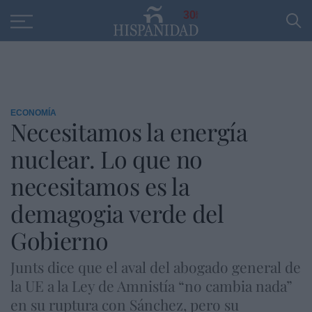
Educación
Entrevistas
PP
SANTANDER
R
30
ECONOMÍA
Necesitamos la energía
nuclear. Lo que no
necesitamos es la
demagogia verde del
Gobierno
Junts dice que el aval del abogado general de
la UE a la Ley de Amnistía “no cambia nada”
en su ruptura con Sánchez, pero su