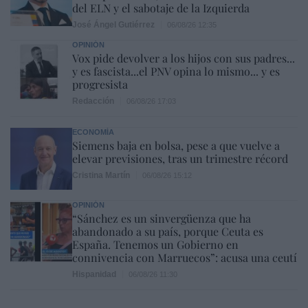
del ELN y el sabotaje de la Izquierda
José Ángel Gutiérrez
06/08/26 12:35
OPINIÓN
Vox pide devolver a los hijos con sus padres...
y es fascista...el PNV opina lo mismo... y es
progresista
Redacción
06/08/26 17:03
ECONOMÍA
Siemens baja en bolsa, pese a que vuelve a
elevar previsiones, tras un trimestre récord
Cristina Martín
06/08/26 15:12
OPINIÓN
“Sánchez es un sinvergüenza que ha
abandonado a su país, porque Ceuta es
España. Tenemos un Gobierno en
connivencia con Marruecos”: acusa una ceutí
Hispanidad
06/08/26 11:30