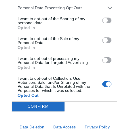
España. Tenemos un Gobierno en
Personal Data Processing Opt Outs
connivencia con Marruecos”: acusa una ceutí
Hispanidad
06/08/26 11:30
I want to opt-out of the Sharing of my
personal data.
SOCIEDAD
Opted In
Ceuta y Melilla, las dos columnas de Hércules
Eulogio López
06/08/26 07:58
I want to opt-out of the Sale of my
Personal Data.
Opted In
I want to opt-out of processing my
Personal Data for Targeted Advertising.
Opted In
Marcelo Gullo: “El trabajo de desmitificar la
historia, de poner la verdadera, de
I want to opt-out of Collection, Use,
desmontar la falsificación, es un trabajo
Retention, Sale, and/or Sharing of my
Personal Data that Is Unrelated with the
cristiano"
Purposes for which it was collected.
Opted Out
por Hispanidad
CONFIRM
Artículos anteriores
DIARIO DE LA CORRUPCIÓN SANCHISTA
Data Deletion
Data Access
Privacy Policy