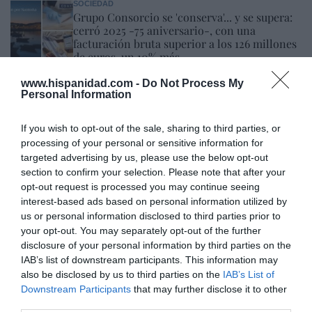
SOCIEDAD
Grupo Consorcio se 'conserva'... y se supera:
cerró 2025 -75 aniversario-, con una
facturación bruta superior a los 126 millones
de euros, un 10% más
Redacción
06/08/26 12:36
www.hispanidad.com -
Do Not Process My
Personal Information
ECONOMÍA
Eli Lilly sigue ‘engordando’ su ventas gracias
If you wish to opt-out of the sale, sharing to third parties, or
a sus medicamentos estrella: Mounjaro
processing of your personal or sensitive information for
(contra la diabetes tipo 2) y Zepbound,
contra la obesidad
targeted advertising by us, please use the below opt-out
section to confirm your selection. Please note that after your
Redacción
06/08/26 11:28
opt-out request is processed you may continue seeing
OPINIÓN
interest-based ads based on personal information utilized by
El regalo de 'Mojamé'
us or personal information disclosed to third parties prior to
Hispanidad
06/08/26 11:16
your opt-out. You may separately opt-out of the further
disclosure of your personal information by third parties on the
IAB’s list of downstream participants. This information may
also be disclosed by us to third parties on the
IAB’s List of
OPINIÓN
Downstream Participants
that may further disclose it to other
“Sánchez es un sinvergüenza que ha
third parties.
abandonado a su país, porque Ceuta es