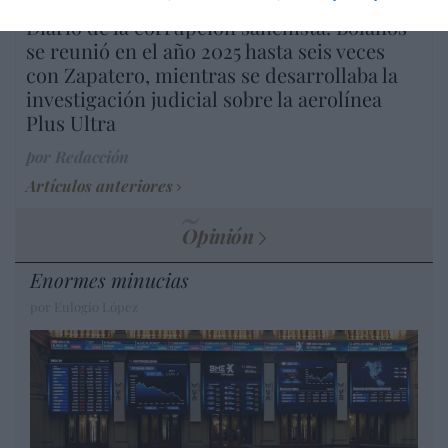
Diario de la corrupción sanchista. Bolaños
se reunió en el año 2025 hasta seis veces
con Zapatero, mientras se desarrollaba la
investigación judicial sobre la aerolínea
Plus Ultra
por Redacción
Artículos anteriores
Opinión
Enormes minucias
por Eulogio López