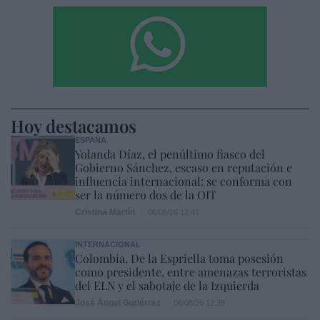
Hoy destacamos
ESPAÑA
Yolanda Díaz, el penúltimo fiasco del
Gobierno Sánchez, escaso en reputación e
influencia internacional: se conforma con
ser la número dos de la OIT
Cristina Martín
06/08/26 12:41
INTERNACIONAL
Colombia. De la Espriella toma posesión
como presidente, entre amenazas terroristas
del ELN y el sabotaje de la Izquierda
José Ángel Gutiérrez
06/08/26 12:35