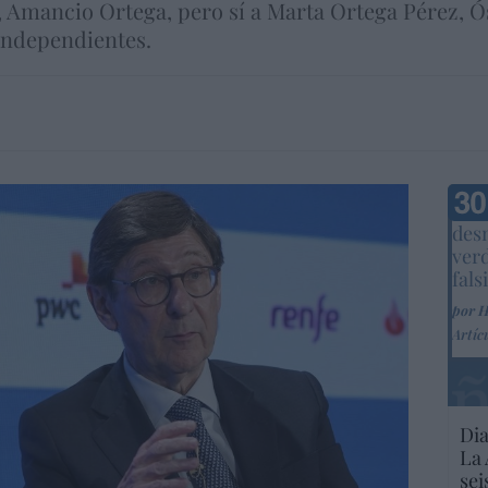
, Amancio Ortega, pero sí a Marta Ortega Pérez, Ó
 independientes.
Marc
desm
ver
fals
por 
Artíc
Dia
La 
sei