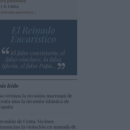
eta pasmado
 J. R. Pablos
Artículos anteriores
El Reinado
Eucarístico
El falso consistorio, el
falso cónclave, la falsa
Iglesia, el falso Papa...
ás leído
No vivimos la invasión marroquí de
Ceuta sino la invasión islámica de
España
Invasión de Ceuta. Vecinos
denuncian la violación en manada de