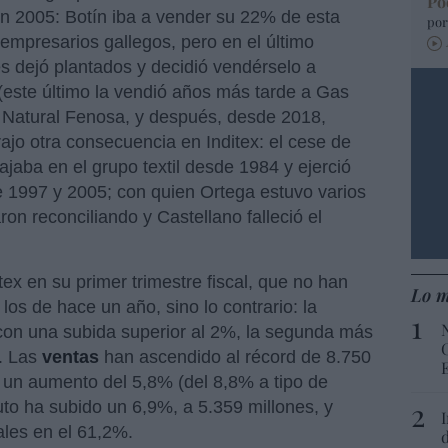
Po
n 2005: Botín iba a vender su 22% de esta
por
empresarios gallegos, pero en el último
s dejó plantados y decidió vendérselo a
(este último la vendió años más tarde a Gas
 Natural Fenosa, y después, desde 2018,
ajo otra consecuencia en Inditex: el cese de
bajaba en el grupo textil desde 1984 y ejerció
 1997 y 2005; con quien Ortega estuvo varios
n reconciliando y Castellano falleció el
ex en su primer trimestre fiscal, que no han
Lo m
os de hace un año, sino lo contrario: la
con una subida superior al 2%, la segunda más
. Las
ventas
han ascendido al récord de 8.750
 un aumento del 5,8% (del 8,8% a tipo de
to ha subido un 6,9%, a 5.359 millones, y
les en el 61,2%.