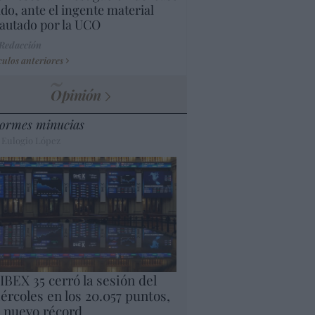
do, ante el ingente material
autado por la UCO
 Redacción
culos anteriores
Opinión
ormes minucias
 Eulogio López
 IBEX 35 cerró la sesión del
ércoles en los 20.057 puntos,
 nuevo récord