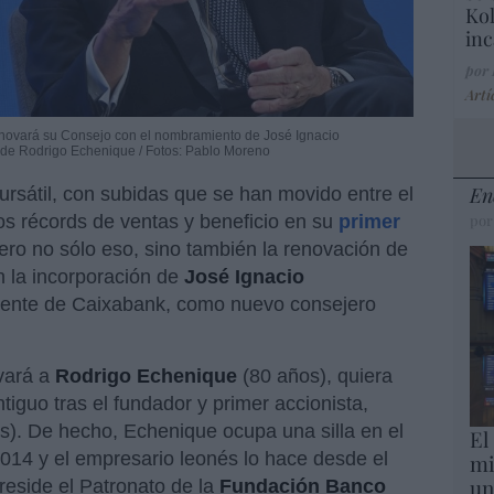
Kol
inc
por
Artí
 renovará su Consejo con el nombramiento de José Ignacio
n de Rodrigo Echenique / Fotos: Pablo Moreno
En
ursátil, con subidas que se han movido entre el
s récords de ventas y beneficio en su
primer
por
Pero no sólo eso, sino también la renovación de
n la incorporación de
José Ignacio
dente de Caixabank, como nuevo consejero
ovará a
Rodrigo Echenique
(80 años), quiera
iguo tras el fundador y primer accionista,
s). De hecho, Echenique ocupa una silla en el
El
2014 y el empresario leonés lo hace desde el
mi
un
reside el Patronato de la
Fundación
Banco