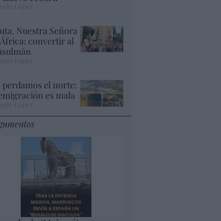
ogio López
uta. Nuestra Señora
 África: convertir al
sulmán
ogio López
 perdamos el norte:
 emigración es mala
ogio López
gumentos