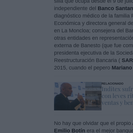
silla que ocupa desde el 9 de jul
independiente del
Banco Santa
diagnóstico médico de la familia R
Económica y directora general d
en La Moncloa; consejera del Ba
otras entidades en representació
externa de Banesto (que fue com
presidenta ejecutiva de la Socie
Reestructuración Bancaria (
SAR
2015, cuando el pepero
Mariano
RELACIONADO
Inditex suf
con leves r
ventas y ben
No hay que olvidar que el propio 
Emilio Botín
era el mejor banque