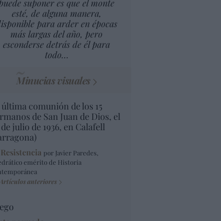
puede suponer es que el monte
esté, de alguna manera,
isponible para arder en épocas
más largas del año, pero
esconderse detrás de él para
todo…
Minucias visuales
 última comunión de los 15
rmanos de San Juan de Dios, el
 de julio de 1936, en Calafell
arragona)
 Resistencia
por Javier Paredes,
edrático emérito de Historia
ntemporánea
Artículos anteriores
ego