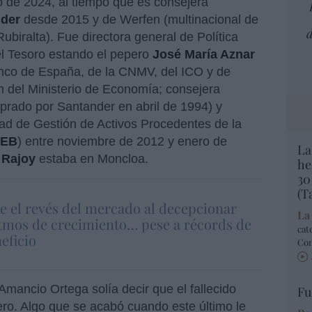
io de 2024, al tiempo que es consejera
nder
desde 2015 y de Werfen (multinacional de
d
ubiralta). Fue directora general de Política
el Tesoro estando el pepero
José María Aznar
nco de España, de la CNMV, del ICO y de
n del Ministerio de Economía; consejera
prado por Santander en abril de 1994) y
dad de Gestión de Activos Procedentes de la
EB
) entre noviembre de 2012 y enero de
La
 Rajoy
estaba en Moncloa.
he
30
(T
re el revés del mercado al decepcionar
La
itmos de crecimiento… pese a récords de
cat
eficio
Co
Amancio Ortega solía decir que el fallecido
Fu
ro. Algo que se acabó cuando este último le