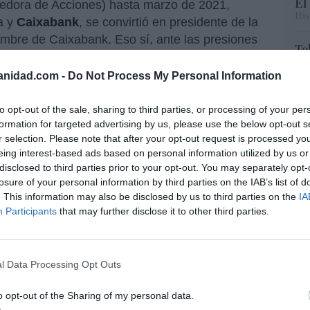
El
edora de Acciones) hasta marzo de 2021,
His
a y
Caixabank
, se convirtió en presidente de la
mbre de Caixabank. Eso sí, ante las presiones
Te
 por el modelo de gobernanza de los bancos
RT
abank en diciembre de 2024. Actualmente,
anidad.com -
Do Not Process My Personal Information
lo
n FAD Juventud
y es consejero de la
Ce
li
 Dirección y patrono de distintas
to opt-out of the sale, sharing to third parties, or processing of your per
di
formation for targeted advertising by us, please use the below opt-out s
nte del Consejo Asesor del Instituto Americano
hu
r selection. Please note that after your opt-out request is processed y
in.
po
eing interest-based ads based on personal information utilized by us or
His
disclosed to third parties prior to your opt-out. You may separately opt-
a otros seis consejeros de los 10 que forman
losure of your personal information by third parties on the IAB’s list of
rta Ortega Pérez
, quien ejerce de presidenta
Cu
. This information may also be disclosed by us to third parties on the
IA
Pérez Marcote
), el único ejecutivo (
Óscar
tu
Participants
that may further disclose it to other third parties.
 el cargo de CEO) y tres independientes (
Belén
Red
atricia Kingsmill
). Y no se prevén sorpresas
mancio Ortega, con un 59,294% del capital (del
l Data Processing Opt Outs
és de su vehículo de inversiones,
“E
o opt-out of the Sharing of my personal data.
pon