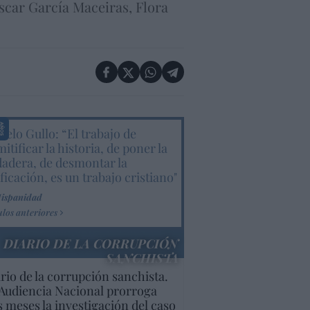
scar García Maceiras, Flora
elo Gullo: “El trabajo de
itificar la historia, de poner la
dadera, de desmontar la
ificación, es un trabajo cristiano"
Hispanidad
ulos anteriores
DIARIO DE LA CORRUPCIÓN
SANCHISTA
rio de la corrupción sanchista.
Audiencia Nacional prorroga
s meses la investigación del caso