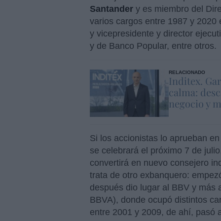
Santander
y es miembro del Dire
varios cargos entre 1987 y 2020 
y vicepresidente y director ejec
y de Banco Popular, entre otros.
RELACIONADO
Inditex. Ga
calma: desc
negocio y m
Si los accionistas lo aprueban en
se celebrará el próximo 7 de julio
convertirá en nuevo consejero in
trata de otro exbanquero: empezó
después dio lugar al BBV y más ad
BBVA), donde ocupó distintos ca
entre 2001 y 2009, de ahí, pasó a