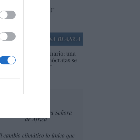
oductos y compañías
ricanas (y europeas)”
Ana Sánchez Arjona
culos anteriores
LA CASA BLANCA
U. Inquietante escenario: una
cera parte de los demócratas se
ine como “socialista”
Ignacio Aguirre
culos anteriores
tas al director
Ceuta celebra Nuestra Señora
de África
l cambio climático lo único que