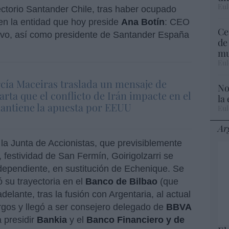
Eul
ctorio Santander Chile, tras haber ocupado
en la entidad que hoy preside
Ana Botín
: CEO
Ce
utivo, así como presidente de Santander España
de
mu
Eul
rcía Maceiras traslada un mensaje de
No
arta que el conflicto de Irán impacte en el
la
antiene la apuesta por EEUU
Eul
Ar
 la Junta de Accionistas, que previsiblemente
, festividad de San Fermín, Goirigolzarri se
dependiente, en sustitución de Echenique. Se
 su trayectoria en el
Banco de Bilbao
(que
elante, tras la fusión con Argentaria, al actual
rgos y llegó a ser consejero delegado de
BBVA
 presidir
Bankia
y el
Banco Financiero y de