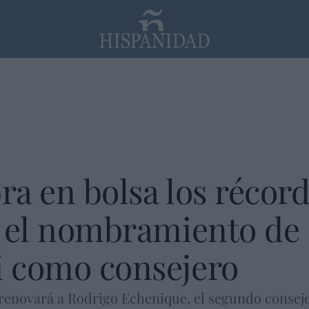
PP
SANTANDER
Religión
ra en bolsa los récord
 y el nombramiento de
i como consejero
o renovará a Rodrigo Echenique, el segundo consej