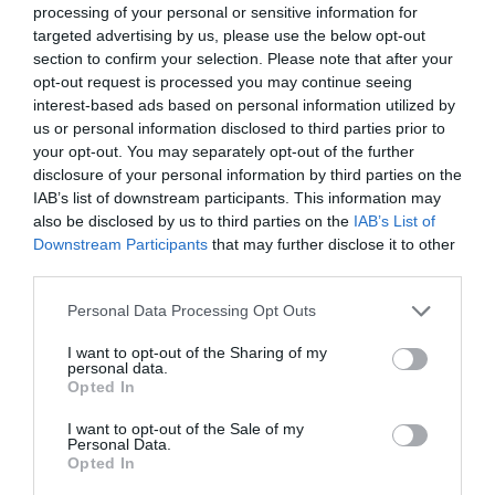
someterse al imperio de la ley o enfrentar la
processing of your personal or sensitive information for
fuerza decidida del Estado"
targeted advertising by us, please use the below opt-out
Redacción
10/08/26 12:00
section to confirm your selection. Please note that after your
opt-out request is processed you may continue seeing
ESPAÑA
interest-based ads based on personal information utilized by
Encuestas. El PSOE aguanta por encima de
us or personal information disclosed to third parties prior to
los 100 escaños a pesar de la invasión de
your opt-out. You may separately opt-out of the further
Ceuta
disclosure of your personal information by third parties on the
José Ángel Gutiérrez
10/08/26 11:02
IAB’s list of downstream participants. This information may
also be disclosed by us to third parties on the
IAB’s List of
ESPAÑA
Los ceutíes piden a los españoles que les
Downstream Participants
that may further disclose it to other
ayudemos, mientras el presidente del
third parties.
Gobierno tuitea desde La Mareta
Personal Data Processing Opt Outs
Eulogio López
10/08/26 08:35
I want to opt-out of the Sharing of my
personal data.
Opted In
Marcelo Gullo: “El trabajo de desmitificar la
historia, de poner la verdadera, de
I want to opt-out of the Sale of my
Personal Data.
desmontar la falsificación, es un trabajo
Opted In
cristiano"