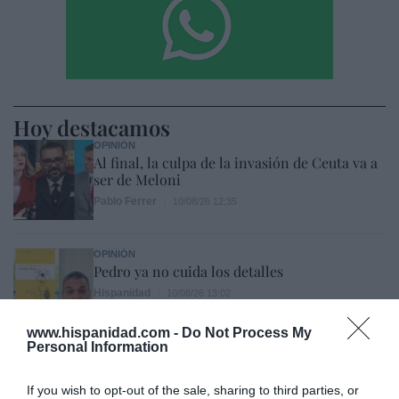
Hoy destacamos
OPINIÓN
Al final, la culpa de la invasión de Ceuta va a
ser de Meloni
Pablo Ferrer
10/08/26 12:35
OPINIÓN
Pedro ya no cuida los detalles
Hispanidad
10/08/26 13:02
www.hispanidad.com -
Do Not Process My
Personal Information
INTERNACIONAL
Colombia. De la Espriella da un ultimátum a
los grupos terroristas: "Tienen dos caminos:
If you wish to opt-out of the sale, sharing to third parties, or