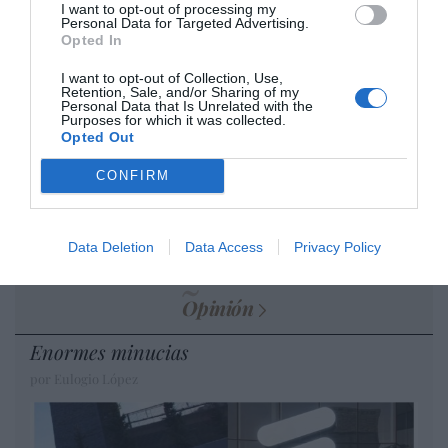
I want to opt-out of processing my
por Hispanidad
Personal Data for Targeted Advertising.
Opted In
Artículos anteriores
I want to opt-out of Collection, Use,
DIARIO DE LA CORRUPCIÓN SANCHISTA
Retention, Sale, and/or Sharing of my
Personal Data that Is Unrelated with the
Purposes for which it was collected.
Opted Out
Diario de la corrupción sanchista. Hazte
Oír se manifiesta delante de La Mareta:
CONFIRM
“Pedro Sánchez es un criminal”
por Redacción
Data Deletion
Data Access
Privacy Policy
Artículos anteriores
Opinión
Enormes minucias
por Eulogio López