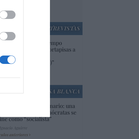
rruecos”: acusa una
utí
panidad
ENTREVISTAS
uropa lleva mucho tiempo
iendo aranceles y cortapisas a
oductos y compañías
ricanas (y europeas)”
Ana Sánchez Arjona
culos anteriores
LA CASA BLANCA
U. Inquietante escenario: una
cera parte de los demócratas se
ine como “socialista”
Ignacio Aguirre
culos anteriores