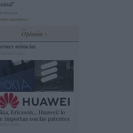
minal”
 Redacción
culos anteriores
Opinión
ormes minucias
 Eulogio López
kia, Ericsson... Huawei: lo
e importan son las patentes
ogio López