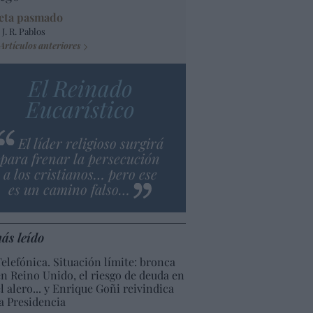
eta pasmado
 J. R. Pablos
Artículos anteriores
El Reinado
Eucarístico
El líder religioso surgirá
para frenar la persecución
a los cristianos… pero ese
es un camino falso…
ás leído
Telefónica. Situación límite: bronca
en Reino Unido, el riesgo de deuda en
el alero... y Enrique Goñi reivindica
la Presidencia