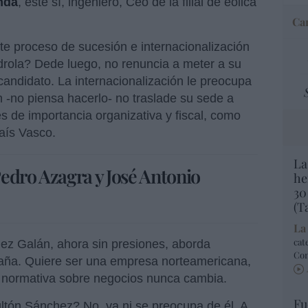
nda
, este sí, ingeniero, Ceo de la filial de eólica
Car
e proceso de sucesión e internacionalización
rdrola? Dede luego, no renuncia a meter a su
andidato. La internacionalización le preocupa
-no piensa hacerlo- no traslade su sede a
s de importancia organizativa y fiscal, como
País Vasco.
La
edro Azagra y José Antonio
he
30
(T
La
cat
ez Galán, ahora sin presiones, aborda
Co
aña. Quiere ser una empresa norteamericana,
a normativa sobre negocios nunca cambia.
Fu
sultón Sánchez? No, ya ni se preocupa de él. A