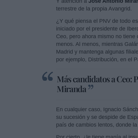
Y atención a
José Antonio Mira
terrestre de la propia Avangrid.
¿Y qué piensa el PNV de todo est
iniciado por el presidente de Ibe
Ceo, pero ahora mismo no tiene c
menos. Al menos, mientras Galán 
Madrid y mantenga algunas filiale
por ejemplo, Distribución, en el 
Más candidatos a Ceo: P
Miranda
En cualquier caso, Ignacio Sánch
su sucesión y se despide de Esp
país de cambios lentos, donde l
Por cierto, ¿le tiene manía al in