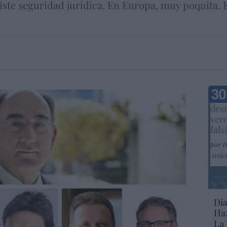
xiste seguridad jurídica. En Europa, muy poquita. 
Marc
desm
ver
fals
por 
Artíc
Dia
Haz
La 