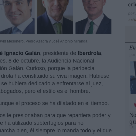
cri
por
Artí
avid Mesonero, Pedro Azagra y José Antonio Miranda
En
é Ignacio Galán
, presidente de
Iberdrola
,
por
es, 8 de octubre, la Audiencia Nacional
ión Galán. Curioso, porque la peripecia
erdrola ha constituido su viva imagen. Hubiese
se hubiera dedicado a enfrentarse al juez,
bogados, pero el estilo es el hombre.
aunque el proceso se ha dilatado en el tiempo.
No
dos le presionaban para que repartiera poder y
qu
 ha utilizado subterfugios para no
Eul
rcha bien, él siempre lo manda todo y el que