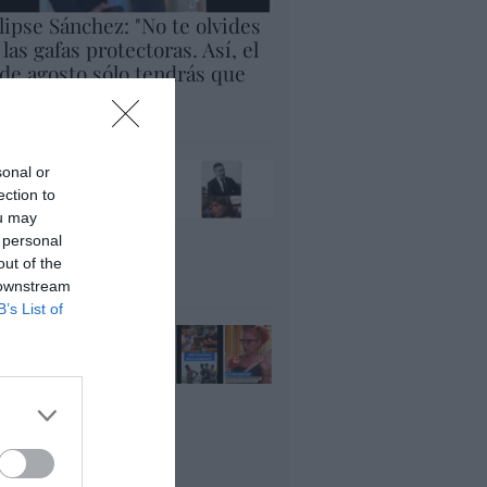
lipse Sánchez: "No te olvides
 las gafas protectoras. Así, el
 de agosto sólo tendrás que
rar al cielo"
panidad
x pide devolver a los
sonal or
jos con sus padres...
ection to
es fascista...el PNV
ou may
ina lo mismo... y es
 personal
ogresista
out of the
acción
 downstream
B’s List of
ánchez es un
nvergüenza que ha
andonado a su país,
rque Ceuta es
paña. Tenemos un
bierno en
nnivencia con