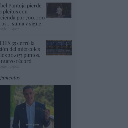
abel Pantoja pierde
s pleitos con
cienda por 700.000
ros... suma y sigue
ogio López
 IBEX 35 cerró la
sión del miércoles
 los 20.057 puntos,
 nuevo récord
ogio López
gumentos