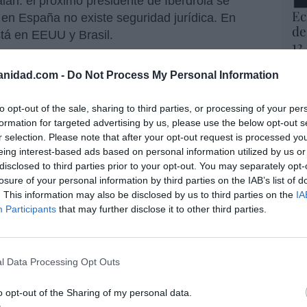
lán: el próximo presidente de Iberdrola se
Ec
y en España no existe seguridad jurídica. En
de
stá en EEUU y Brasil.
12
mi
dro Sánchez
-"
Si no le gusta a
Ana Botín
y a
His
anidad.com -
Do Not Process My Personal Information
n
"- ha servido para que Galán ya ni se
bera
. Sencillamente el presidente de Iberdrola
Vo
to opt-out of the sale, sharing to third parties, or processing of your per
 suyo ahora es Estados Unidos -donde, además
hi
formation for targeted advertising by us, please use the below opt-out s
a cotizada- donde considera que exige más
y 
r selection. Please note that after your opt-out request is processed y
s y más claridad de ideas.
op
eing interest-based ads based on personal information utilized by us or
pr
disclosed to third parties prior to your opt-out. You may separately opt-
n considera que el Gobierno Sánchez es una
Red
losure of your personal information by third parties on the IAB’s list of
nda debe ser más internacional. En concreto,
. This information may also be disclosed by us to third parties on the
IA
s oportunidades de negocio en Europa, como
Participants
that may further disclose it to other third parties.
“S
si
 dejado de ser prioritaria e Iberdrola España
ab
los resultados.
po
l Data Processing Opt Outs
Es
mo: que el hijo de Galán, José
Go
o opt-out of the Sharing of my personal data.
co