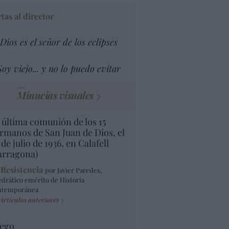
tas al director
Dios es el señor de los eclipses
Soy viejo... y no lo puedo evitar
Minucias visuales
 última comunión de los 15
rmanos de San Juan de Dios, el
 de julio de 1936, en Calafell
arragona)
 Resistencia
por Javier Paredes,
edrático emérito de Historia
ntemporánea
Artículos anteriores
ego