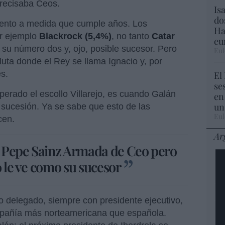
precisaba Ceos.
Is
do
mento a medida que cumple años. Los
Ha
or ejemplo
Blackrock (5,4%)
, no tanto
Catar
eu
 su número dos y, ojo, posible sucesor. Pero
Eul
uta donde el Rey se llama Ignacio y, por
nes.
El
se
perado el escollo Villarejo, es cuando Galán
en
un
 sucesión. Ya se sabe que esto de las
Eul
acen.
Ar
 Pepe Sainz Armada de Ceo pero
o le ve como su sucesor
ro delegado, siempre con presidente ejecutivo,
mpañía más norteamericana que española.