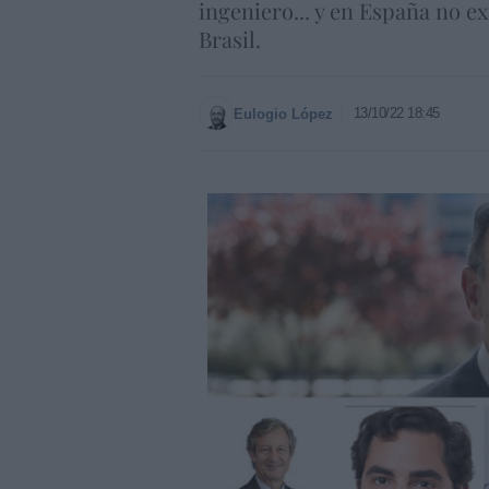
ingeniero... y en España no e
Brasil.
13/10/22 18:45
Eulogio López