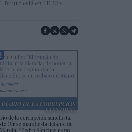
El futuro está en EEUU y
elo Gullo: “El trabajo de
itificar la historia, de poner la
dadera, de desmontar la
ificación, es un trabajo cristiano"
Hispanidad
ulos anteriores
DIARIO DE LA CORRUPCIÓN
SANCHISTA
rio de la corrupción sanchista.
te Oír se manifiesta delante de
Mareta: “Pedro Sánchez es un