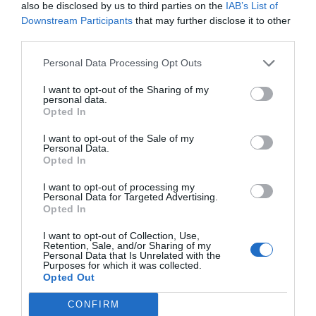
also be disclosed by us to third parties on the
IAB’s List of
Artículos anteriores
Downstream Participants
that may further disclose it to other
third parties.
DIARIO DE LA CORRUPCIÓN SANCHISTA
Personal Data Processing Opt Outs
Diario de la corrupción sanchista. Hazte
I want to opt-out of the Sharing of my
Oír se manifiesta delante de La Mareta:
personal data.
Opted In
“Pedro Sánchez es un criminal”
I want to opt-out of the Sale of my
por Redacción
Personal Data.
Opted In
Artículos anteriores
I want to opt-out of processing my
Opinión
Personal Data for Targeted Advertising.
Opted In
Enormes minucias
I want to opt-out of Collection, Use,
Retention, Sale, and/or Sharing of my
por Eulogio López
Personal Data that Is Unrelated with the
Purposes for which it was collected.
Opted Out
CONFIRM