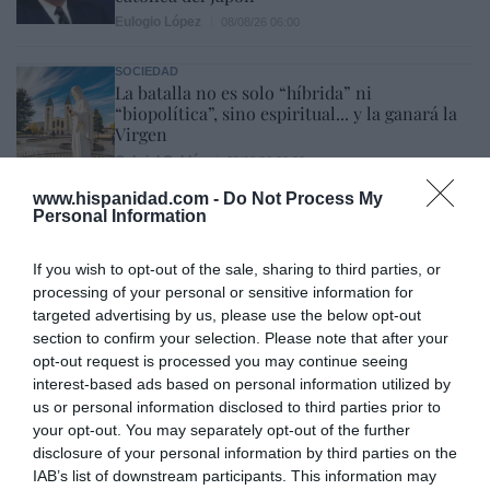
Eulogio López
08/08/26 06:00
SOCIEDAD
La batalla no es solo “híbrida” ni
“biopolítica”, sino espiritual... y la ganará la
Virgen
Gabriel Galdón
08/08/26 06:00
SOCIEDAD
www.hispanidad.com -
Do Not Process My
Eslovaquia no admite el gaymonio...
Personal Information
bendecido en otros miembros de la Unión
Europea
If you wish to opt-out of the sale, sharing to third parties, or
Eulogio López
08/08/26 06:00
processing of your personal or sensitive information for
targeted advertising by us, please use the below opt-out
section to confirm your selection. Please note that after your
opt-out request is processed you may continue seeing
Marcelo Gullo: “El trabajo de desmitificar la
interest-based ads based on personal information utilized by
historia, de poner la verdadera, de
us or personal information disclosed to third parties prior to
desmontar la falsificación, es un trabajo
your opt-out. You may separately opt-out of the further
cristiano"
disclosure of your personal information by third parties on the
IAB’s list of downstream participants. This information may
por Hispanidad