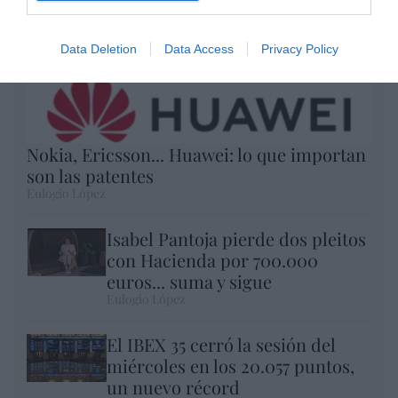
Data Deletion
Data Access
Privacy Policy
Nokia, Ericsson... Huawei: lo que importan
son las patentes
Eulogio López
Isabel Pantoja pierde dos pleitos
con Hacienda por 700.000
euros... suma y sigue
Eulogio López
El IBEX 35 cerró la sesión del
miércoles en los 20.057 puntos,
un nuevo récord