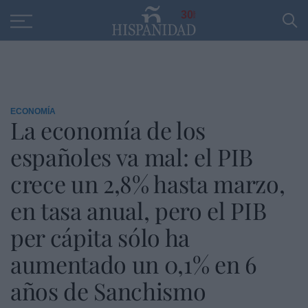
Educación
Entrevistas
PP
SANTANDER
R
30
ECONOMÍA
La economía de los
españoles va mal: el PIB
crece un 2,8% hasta marzo,
en tasa anual, pero el PIB
per cápita sólo ha
aumentado un 0,1% en 6
años de Sanchismo