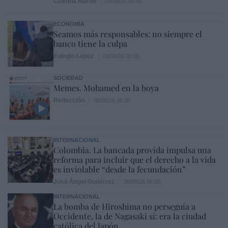
Cristina Martín
08/08/26 06:00
ECONOMÍA
Seamos más responsables: no siempre el
banco tiene la culpa
Eulogio López
08/08/26 06:00
SOCIEDAD
Memes. Mohamed en la boya
Redacción
08/08/26 06:00
INTERNACIONAL
Colombia. La bancada provida impulsa una
reforma para incluir que el derecho a la vida
es inviolable “desde la fecundación”
José Ángel Gutiérrez
08/08/26 06:00
INTERNACIONAL
La bomba de Hiroshima no perseguía a
Occidente, la de Nagasaki sí: era la ciudad
católica del Japón