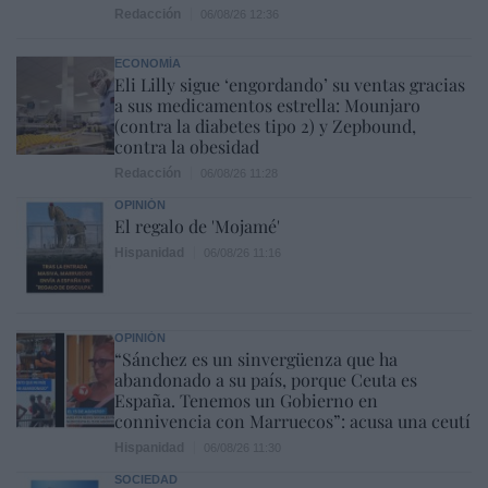
Redacción
06/08/26 12:36
ECONOMÍA
Eli Lilly sigue ‘engordando’ su ventas gracias
a sus medicamentos estrella: Mounjaro
(contra la diabetes tipo 2) y Zepbound,
contra la obesidad
Redacción
06/08/26 11:28
OPINIÓN
El regalo de 'Mojamé'
Hispanidad
06/08/26 11:16
OPINIÓN
“Sánchez es un sinvergüenza que ha
abandonado a su país, porque Ceuta es
España. Tenemos un Gobierno en
connivencia con Marruecos”: acusa una ceutí
Hispanidad
06/08/26 11:30
SOCIEDAD