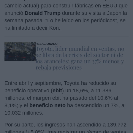
cambio actual) para construir fábricas en EEUU que
anunció
Donald Trump
durante su visita a Japón la
semana pasada. “Lo he leído en los periódicos”, se
ha limitado a decir Kon.
RELACIONADO
Toyota, líder mundial en ventas, no
se libra de la crisis del sector ni de
los aranceles: gana un 37% menos y
rebaja previsiones
Entre abril y septiembre, Toyota ha reducido su
beneficio operativo (
ebit
) un 18,6%, a 11.386
millones; el margen ebit ha pasado del 10,6% al
8,1%; y el
beneficio neto
ha descendido un 7%, a
10.032 millones.
Por su parte, los ingresos han ascendido a 139.772
millones (+5,8%), tras registrar un récord de ventas