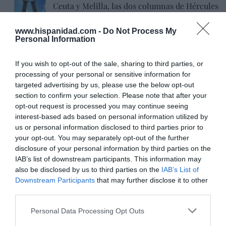
Ceuta y Melilla, las dos columnas de Hércules
Eulogio López
06/08/26 07:58
www.hispanidad.com -
Do Not Process My
Personal Information
If you wish to opt-out of the sale, sharing to third parties, or
Marcelo Gullo: “El trabajo de desmitificar la
processing of your personal or sensitive information for
historia, de poner la verdadera, de
targeted advertising by us, please use the below opt-out
section to confirm your selection. Please note that after your
desmontar la falsificación, es un trabajo
opt-out request is processed you may continue seeing
cristiano"
interest-based ads based on personal information utilized by
us or personal information disclosed to third parties prior to
por Hispanidad
your opt-out. You may separately opt-out of the further
Artículos anteriores
disclosure of your personal information by third parties on the
IAB’s list of downstream participants. This information may
DIARIO DE LA CORRUPCIÓN SANCHISTA
also be disclosed by us to third parties on the
IAB’s List of
Downstream Participants
that may further disclose it to other
Diario de la corrupción sanchista. Bolaños
third parties.
se reunió en el año 2025 hasta seis veces
Personal Data Processing Opt Outs
con Zapatero, mientras se desarrollaba la