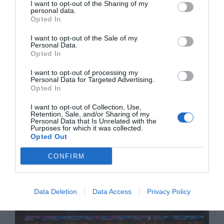
investigación judicial sobre la aerolínea
I want to opt-out of the Sharing of my
personal data.
Plus Ultra
Opted In
por Redacción
I want to opt-out of the Sale of my
Artículos anteriores
Personal Data.
Opted In
Opinión
I want to opt-out of processing my
Personal Data for Targeted Advertising.
Opted In
Enormes minucias
por Eulogio López
I want to opt-out of Collection, Use,
Retention, Sale, and/or Sharing of my
Personal Data that Is Unrelated with the
Purposes for which it was collected.
Opted Out
CONFIRM
Data Deletion
Data Access
Privacy Policy