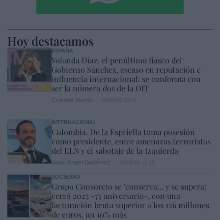
Hoy destacamos
ESPAÑA
Yolanda Díaz, el penúltimo fiasco del
Gobierno Sánchez, escaso en reputación e
influencia internacional: se conforma con
ser la número dos de la OIT
Cristina Martín
06/08/26 12:41
INTERNACIONAL
Colombia. De la Espriella toma posesión
como presidente, entre amenazas terroristas
del ELN y el sabotaje de la Izquierda
José Ángel Gutiérrez
06/08/26 12:35
SOCIEDAD
Grupo Consorcio se 'conserva'... y se supera:
cerró 2025 -75 aniversario-, con una
facturación bruta superior a los 126 millones
de euros, un 10% más