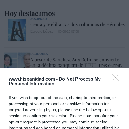
Hoy destacamos
SOCIEDAD
Ceuta y Melilla, las dos columnas de Hércules
Eulogio López
06/08/26 07:58
ECONOMÍA
A pesar de Sánchez, Ana Botín se convierte
en la décima banquera de EEUU, tras cerrar,
por fin, la compra de Webster Bank
Eulogio López
05/08/26 15:58
www.hispanidad.com -
Do Not Process My
Personal Information
ECONOMÍA
SpaceX dispara ingresos y reduce pérdidas,
pero constata que fue sobreponderada
If you wish to opt-out of the sale, sharing to third parties, or
cuando salió a bolsa: cae un 29% desde el
processing of your personal or sensitive information for
debut
targeted advertising by us, please use the below opt-out
Cristina Martín
05/08/26 17:27
section to confirm your selection. Please note that after your
opt-out request is processed you may continue seeing
interest-based ads based on personal information utilized by
ECONOMÍA