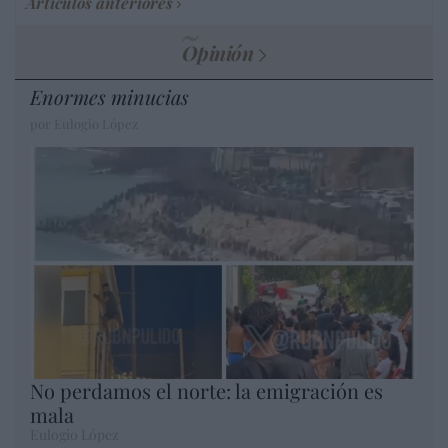
Artículos anteriores
Opinión
Enormes minucias
por Eulogio López
No perdamos el norte: la emigración es
mala
Eulogio López