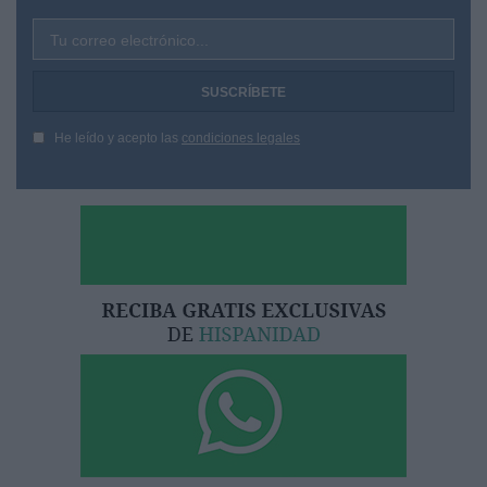
Tu correo electrónico...
He leído y acepto las
condiciones legales