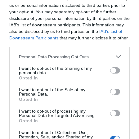
El renting crece a mayor ritmo que las
us or personal information disclosed to third parties prior to
matriculaciones en España y ya representa el
your opt-out. You may separately opt-out of the further
23% del total de automóviles
disclosure of your personal information by third parties on the
Cristina Martín
05/08/26 17:31
IAB’s list of downstream participants. This information may
also be disclosed by us to third parties on the
IAB’s List of
ECONOMÍA
Downstream Participants
that may further disclose it to other
Los precios de la vivienda suben un 15,5% en
julio y ya superan a los de la burbuja
third parties.
inmobiliaria
Personal Data Processing Opt Outs
Rocío Orizaola
05/08/26 12:30
I want to opt-out of the Sharing of my
personal data.
SOCIEDAD
Invasión de Ceuta. Vecinos denuncian la
Opted In
violación en manada de una inmigrante
irregular menor de edad: “Hay testigos”
I want to opt-out of the Sale of my
Personal Data.
Redacción
05/08/26 12:03
Opted In
INTERNACIONAL
I want to opt-out of processing my
Vuelta a la cordura. Reino Unido obligará a
Personal Data for Targeted Advertising.
que los aseos o vestuarios sean utilizados en
Opted In
función del sexo de nacimiento
I want to opt-out of Collection, Use,
Rocío Orizaola
05/08/26 13:32
Retention, Sale, and/or Sharing of my