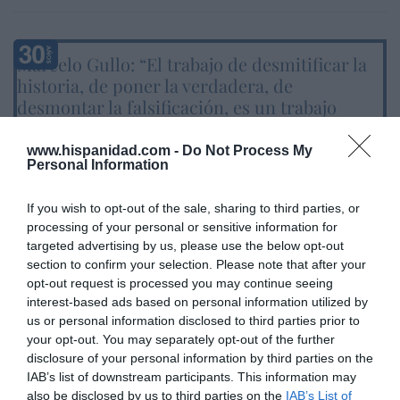
Marcelo Gullo: “El trabajo de desmitificar la
historia, de poner la verdadera, de
desmontar la falsificación, es un trabajo
cristiano"
www.hispanidad.com -
Do Not Process My
por Hispanidad
Personal Information
Artículos anteriores
If you wish to opt-out of the sale, sharing to third parties, or
DIARIO DE LA CORRUPCIÓN SANCHISTA
processing of your personal or sensitive information for
targeted advertising by us, please use the below opt-out
section to confirm your selection. Please note that after your
Diario de la corrupción sanchista. Hazte
opt-out request is processed you may continue seeing
Oír se manifiesta delante de La Mareta:
interest-based ads based on personal information utilized by
“Pedro Sánchez es un criminal”
us or personal information disclosed to third parties prior to
your opt-out. You may separately opt-out of the further
por Redacción
disclosure of your personal information by third parties on the
Artículos anteriores
IAB’s list of downstream participants. This information may
also be disclosed by us to third parties on the
IAB’s List of