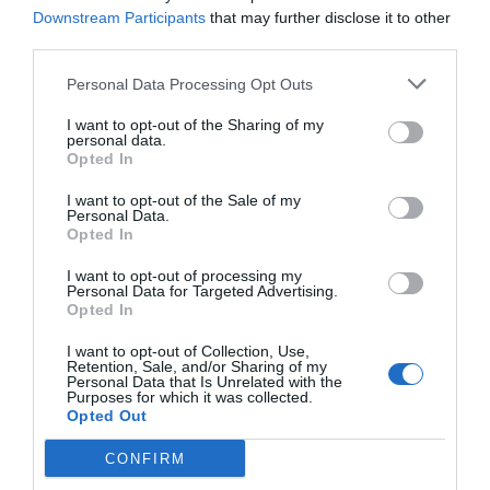
Opinión
Downstream Participants
that may further disclose it to other
third parties.
Enormes minucias
Personal Data Processing Opt Outs
por Pablo Ferrer
I want to opt-out of the Sharing of my
personal data.
Opted In
I want to opt-out of the Sale of my
Personal Data.
Opted In
I want to opt-out of processing my
Personal Data for Targeted Advertising.
Opted In
I want to opt-out of Collection, Use,
Retention, Sale, and/or Sharing of my
Personal Data that Is Unrelated with the
Al final, la culpa de la invasión de Ceuta va
Purposes for which it was collected.
a ser de Meloni
Opted Out
Pablo Ferrer
CONFIRM