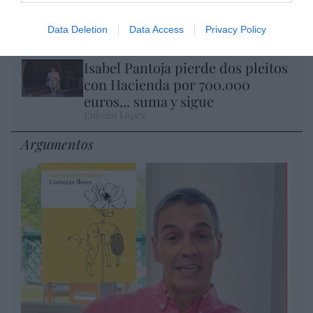
Nokia, Ericsson... Huawei: lo que
importan son las patentes
Data Deletion
Data Access
Privacy Policy
Eulogio López
Isabel Pantoja pierde dos pleitos
con Hacienda por 700.000
euros... suma y sigue
Eulogio López
Argumentos