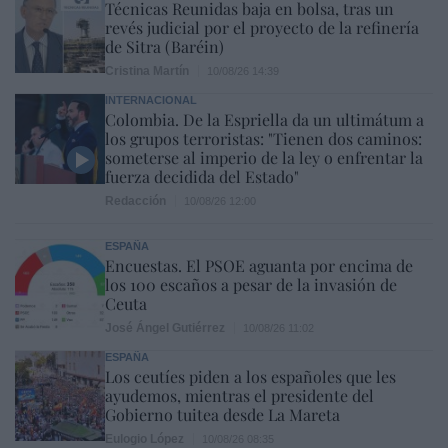
Técnicas Reunidas baja en bolsa, tras un
revés judicial por el proyecto de la refinería
de Sitra (Baréin)
Cristina Martín
10/08/26 14:39
INTERNACIONAL
Colombia. De la Espriella da un ultimátum a
los grupos terroristas: "Tienen dos caminos:
someterse al imperio de la ley o enfrentar la
fuerza decidida del Estado"
Redacción
10/08/26 12:00
ESPAÑA
Encuestas. El PSOE aguanta por encima de
los 100 escaños a pesar de la invasión de
Ceuta
José Ángel Gutiérrez
10/08/26 11:02
ESPAÑA
Los ceutíes piden a los españoles que les
ayudemos, mientras el presidente del
Gobierno tuitea desde La Mareta
Eulogio López
10/08/26 08:35