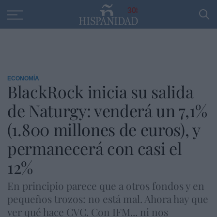
Educación
Entrevistas
PP
SANTANDER
R
30
ECONOMÍA
BlackRock inicia su salida
de Naturgy: venderá un 7,1%
(1.800 millones de euros), y
permanecerá con casi el
12%
En principio parece que a otros fondos y en
pequeños trozos: no está mal. Ahora hay que
ver qué hace CVC. Con IFM... ni nos