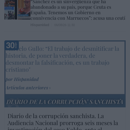
“Sánchez es un sinvergüenza que ha
abandonado a su país, porque Ceuta es
España. Tenemos un Gobierno en
connivencia con Marruecos”: acusa una ceutí
Hispanidad
06/08/26 11:30
Marcelo Gullo: “El trabajo de desmitificar la
historia, de poner la verdadera, de
desmontar la falsificación, es un trabajo
cristiano"
por Hispanidad
Artículos anteriores
DIARIO DE LA CORRUPCIÓN SANCHISTA
Diario de la corrupción sanchista. La
Audiencia Nacional prorroga seis meses la
investigación del caso Koldo, ante el