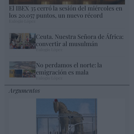
El IBEX 35 cerró la sesión del miércoles en
los 20.057 puntos, un nuevo récord
Eulogio López
Ceuta. Nuestra Señora de África:
convertir al musulmán
Eulogio López
No perdamos el norte: la
emigración es mala
Eulogio López
Argumentos