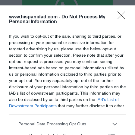
www.hispanidad.com -
Do Not Process My
Personal Information
If you wish to opt-out of the sale, sharing to third parties, or
Hoy destacamos
processing of your personal or sensitive information for
ECONOMÍA
targeted advertising by us, please use the below opt-out
Telefónica. Situación límite: bronca en Reino
section to confirm your selection. Please note that after your
Unido, el riesgo de deuda en el alero... y
opt-out request is processed you may continue seeing
Enrique Goñi reivindica la Presidencia
interest-based ads based on personal information utilized by
Eulogio López
06/08/26 16:47
us or personal information disclosed to third parties prior to
your opt-out. You may separately opt-out of the further
ECONOMÍA
disclosure of your personal information by third parties on the
Disney cree que sus acciones están
IAB’s list of downstream participants. This information may
infravaloradas y hará más recompras
also be disclosed by us to third parties on the
IAB’s List of
Cristina Martín
06/08/26 17:11
Downstream Participants
that may further disclose it to other
third parties.
ESPAÑA
Yolanda Díaz, el penúltimo fiasco del
Personal Data Processing Opt Outs
Gobierno Sánchez, escaso en reputación e