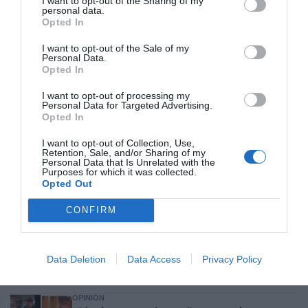
influencia internacional: se conforma con
I want to opt-out of the Sharing of my
personal data.
ser la número dos de la OIT
Opted In
Cristina Martín
06/08/26 12:41
I want to opt-out of the Sale of my
Personal Data.
INTERNACIONAL
Opted In
Colombia. De la Espriella toma posesión
como presidente, entre amenazas terroristas
I want to opt-out of processing my
del ELN y el sabotaje de la Izquierda
Personal Data for Targeted Advertising.
Opted In
José Ángel Gutiérrez
06/08/26 12:35
OPINIÓN
I want to opt-out of Collection, Use,
Vox pide devolver a los hijos con sus padres...
Retention, Sale, and/or Sharing of my
Personal Data that Is Unrelated with the
y es fascista...el PNV opina lo mismo... y es
Purposes for which it was collected.
progresista
Opted Out
Redacción
06/08/26 17:03
CONFIRM
ECONOMÍA
Siemens baja en bolsa, pese a que vuelve a
elevar previsiones, tras un trimestre récord
Data Deletion
Data Access
Privacy Policy
Cristina Martín
06/08/26 15:12
OPINIÓN