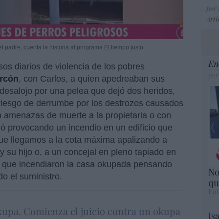
por
Artí
el padre, cuenta la historia al programa El tiempo justo
En
s diarios de violencia de los pobres
por
orcón
, con Carlos, a quien apedreaban sus
 desalojo por una pelea que dejó dos heridos,
n riesgo de derrumbe por los destrozos causados
 amenazas de muerte a la propietaria o con
ó provocando un incendio en un edificio que
e llegamos a la cota máxima apalizando a
su hijo o, a un concejal en pleno tapiado en
as que incendiaron la casa okupada pensando
No
do el suministro.
qu
Eul
kupa. Comienza el juicio contra un okupa
Is