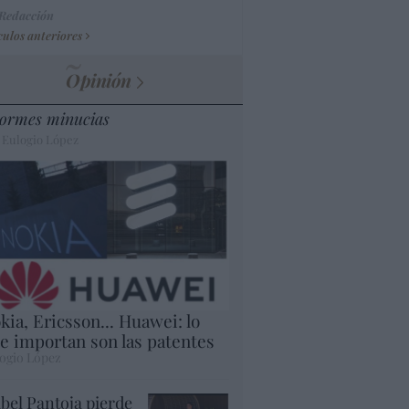
 Redacción
culos anteriores
Opinión
ormes minucias
 Eulogio López
kia, Ericsson... Huawei: lo
e importan son las patentes
ogio López
abel Pantoja pierde