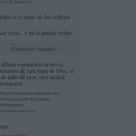
tas al director
Dios es el señor de los eclipses
Soy viejo... y no lo puedo evitar
Minucias visuales
 última comunión de los 15
rmanos de San Juan de Dios, el
 de julio de 1936, en Calafell
arragona)
 Resistencia
por Javier Paredes,
edrático emérito de Historia
ntemporánea
Artículos anteriores
ego
eta pasmado