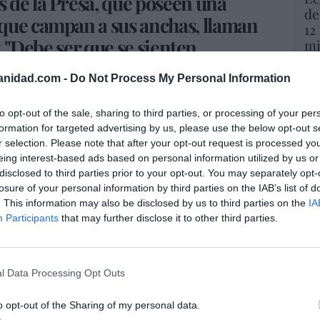
 de la Presa, que poseen una
de
que campan a sus anchas, llaman
12
at "Debe ser que se sienten
mi
His
o al revés"
#ElTiempoJusto24N
anidad.com -
Do Not Process My Personal Information
ter.com/i1aeVjc7MY
Vo
— Jali #STOPokupas
hi
to opt-out of the sale, sharing to third parties, or processing of your per
y 
formation for targeted advertising by us, please use the below opt-out s
op
r selection. Please note that after your opt-out request is processed y
pr
 el que viven a diario. Aseguran que los niños
eing interest-based ads based on personal information utilized by us or
Red
los salen "mirando a todas partes" y que sus
disclosed to third parties prior to your opt-out. You may separately opt-
losure of your personal information by third parties on the IAB’s list of
a supervivencia.
“S
. This information may also be disclosed by us to third parties on the
IA
si
tenido que invertir en una valla alta para su
Participants
that may further disclose it to other third parties.
ab
uno, uno es el que se escapa, uno es el que la
po
gresivo, te enseña los dientes y cada vez se ha
Es
l Data Processing Opt Outs
Go
co
be ese tejado y muchas veces ha saltado
Ma
o opt-out of the Sharing of my personal data.
ños: lo tengo a él, a una nena de 7 años y uno