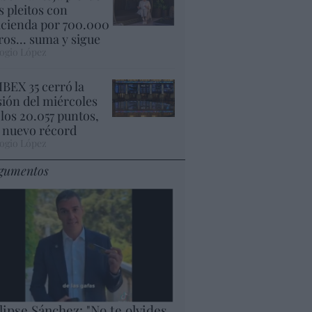
s pleitos con
cienda por 700.000
ros... suma y sigue
ogio López
 IBEX 35 cerró la
sión del miércoles
 los 20.057 puntos,
 nuevo récord
ogio López
gumentos
lipse Sánchez: "No te olvides