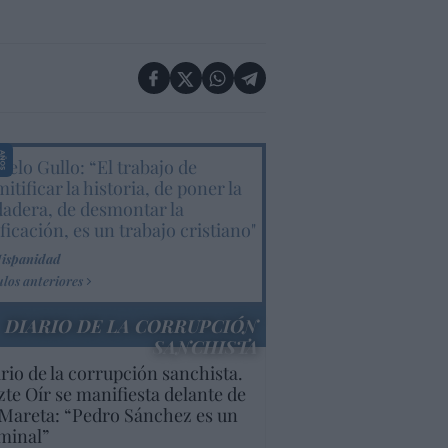
elo Gullo: “El trabajo de
itificar la historia, de poner la
dadera, de desmontar la
ificación, es un trabajo cristiano"
Hispanidad
ulos anteriores
DIARIO DE LA CORRUPCIÓN
SANCHISTA
rio de la corrupción sanchista.
te Oír se manifiesta delante de
Mareta: “Pedro Sánchez es un
minal”