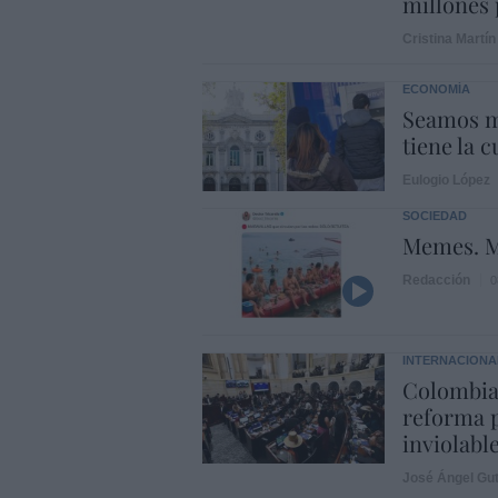
millones 
Cristina Martín
ECONOMÍA
Seamos m
tiene la c
Eulogio López
SOCIEDAD
Memes. M
Redacción
0
INTERNACIONA
Colombia
reforma p
inviolabl
José Ángel Gut