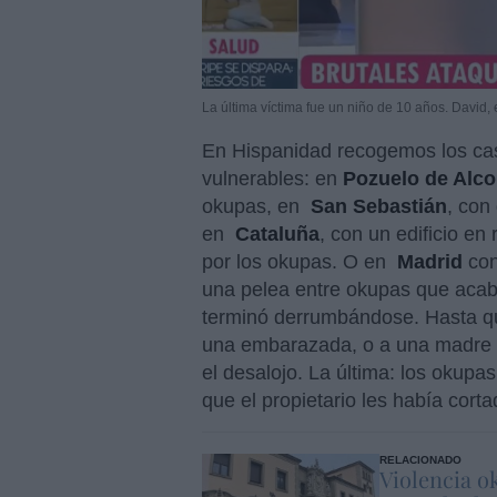
La última víctima fue un niño de 10 años. David, 
En Hispanidad recogemos los caso
vulnerables: en
Pozuelo de Alc
okupas, en
San Sebastián
, con
en
Cataluña
, con un edificio e
por los okupas. O en
Madrid
con
una pelea entre okupas que acab
terminó derrumbándose. Hasta qu
una embarazada, o a una madre y 
el desalojo. La última: los okup
que el propietario les había corta
RELACIONADO
Violencia o