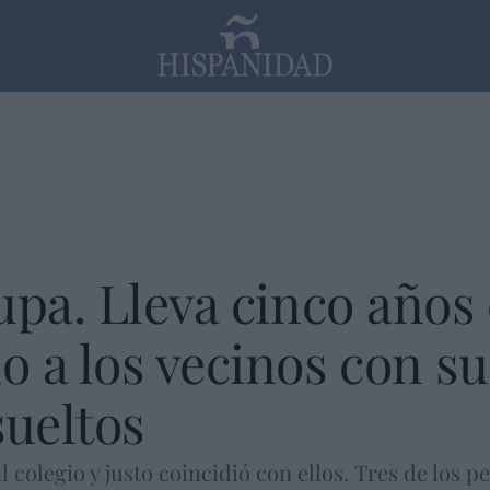
PP
SANTANDER
Religión
upa. Lleva cinco años
 a los vecinos con su
sueltos
al colegio y justo coincidió con ellos. Tres de los 