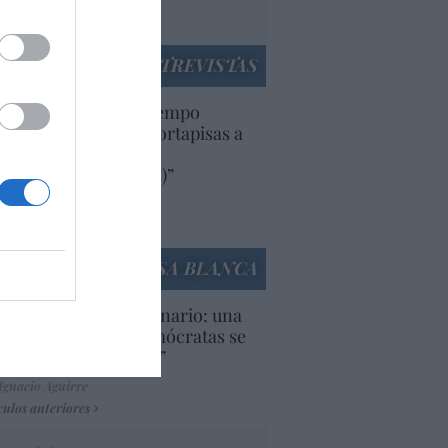
utí
panidad
ENTREVISTAS
uropa lleva mucho tiempo
iendo aranceles y cortapisas a
oductos y compañías
ricanas (y europeas)”
Ana Sánchez Arjona
culos anteriores
LA CASA BLANCA
U. Inquietante escenario: una
cera parte de los demócratas se
ine como “socialista”
Ignacio Aguirre
culos anteriores