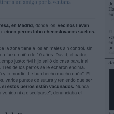
tirar a un amigo por la ventana
do
Ha
eu
Eul
resa, en Madrid
, donde los
vecinos llevan
El
n
cinco perros lobo checoslovacos sueltos,
se
en
un
e la zona tiene a los animales sin control, sin
Eul
ima fue un niño de 10 años. David, el padre,
iempo justo: “Mi hijo salió de casa para ir al
Ar
s. Tres de los perros se le echaron encima.
nzó y lo mordió. Le han hecho mucho daño”. El
, varios puntos de sutura y teniendo que ser
 si estos perros están vacunados.
Nunca
 venido ni a disculparse”, denunciaba el
Ec