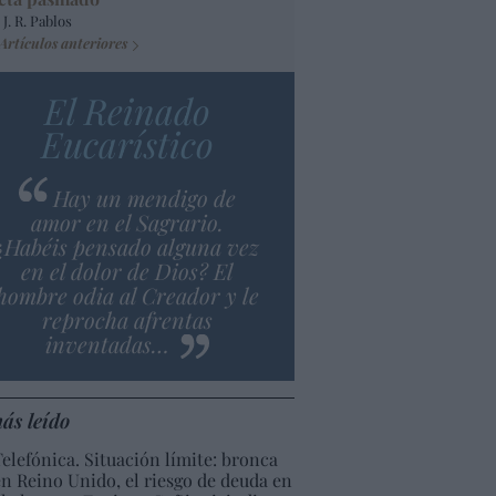
 J. R. Pablos
Artículos anteriores
El Reinado
Eucarístico
Hay un mendigo de
amor en el Sagrario.
¿Habéis pensado alguna vez
en el dolor de Dios? El
hombre odia al Creador y le
reprocha afrentas
inventadas…
ás leído
Telefónica. Situación límite: bronca
en Reino Unido, el riesgo de deuda en