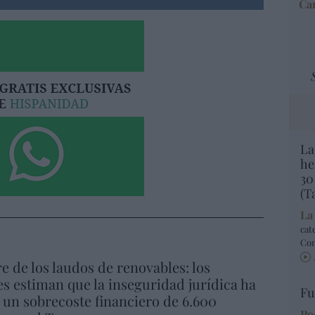
Car
La
he
30
(T
La
cat
Co
re de los laudos de renovables: los
s estiman que la inseguridad jurídica ha
Fu
un sobrecoste financiero de 6.600
Po