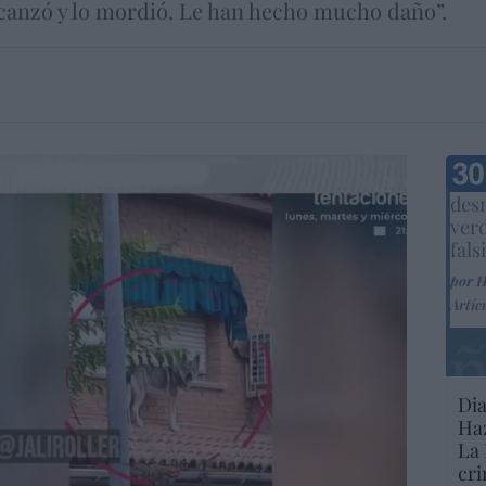
lcanzó y lo mordió. Le han hecho mucho daño”.
Marc
desm
ver
fals
por 
Artíc
Dia
Haz
La 
cri