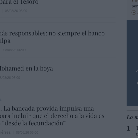
para el Tesoro
por
08/08/26 06:00
ás responsables: no siempre el banco
ulpa
08/08/26 06:00
ohamed en la boya
8/08/26 06:00
L
. La bancada provida impulsa una
ara incluir que el derecho a la vida es
Lo m
e “desde la fecundación”
iérrez
08/08/26 06:00