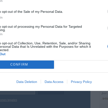
ce
In
es", explica otra vecina.
His
o opt-out of the Sale of my Personal Data.
programa en calidad de presidenta de la
In
 que el caso está atascado en los juzgados de
“E
to opt-out of processing my Personal Data for Targeted
no puede entrar porque el okupa no abre la
ing.
pon
do a que el juez permita la incautación.
In
pr
 saliendo y la gente sigue encerrada”.
ame
o opt-out of Collection, Use, Retention, Sale, and/or Sharing
ersonal Data that Is Unrelated with the Purposes for which it
por 
lected.
Out
Artí
resado este artículo?
CONFIRM
tro newsletter y recibe cada dia
EEU
o más destacado de Hispanidad
ter
Data Deletion
Data Access
Privacy Policy
def
por 
Artí
iones legales