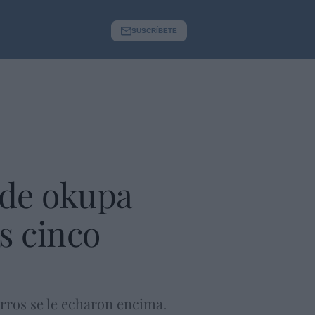
SUSCRÍBETE
 de okupa
s cinco
perros se le echaron encima.