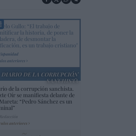
elo Gullo: “El trabajo de
itificar la historia, de poner la
dadera, de desmontar la
ificación, es un trabajo cristiano"
Hispanidad
ulos anteriores
DIARIO DE LA CORRUPCIÓN
SANCHISTA
rio de la corrupción sanchista.
te Oír se manifiesta delante de
Mareta: “Pedro Sánchez es un
minal”
 Redacción
culos anteriores