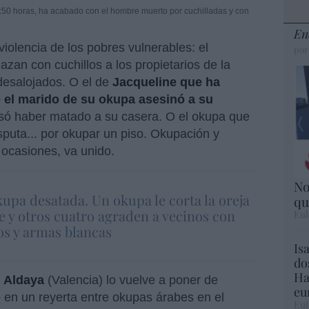
0:50 horas, ha acabado con el hombre muerto por cuchilladas y con
En
iolencia de los pobres vulnerables: el
por
zan con cuchillos a los propietarios de la
desalojados. O el de
Jacqueline que ha
 el marido de su okupa asesinó a su
só haber matado a su casera. O el okupa que
isputa... por okupar un piso. Okupación y
 ocasiones, va unido.
No
kupa desatada. Un okupa le corta la oreja
qu
 y otros cuatro agraden a vecinos con
Eul
os y armas blancas
Is
do
Ha
e
Aldaya
(Valencia) lo vuelve a poner de
eu
 en un reyerta entre okupas árabes en el
Eul