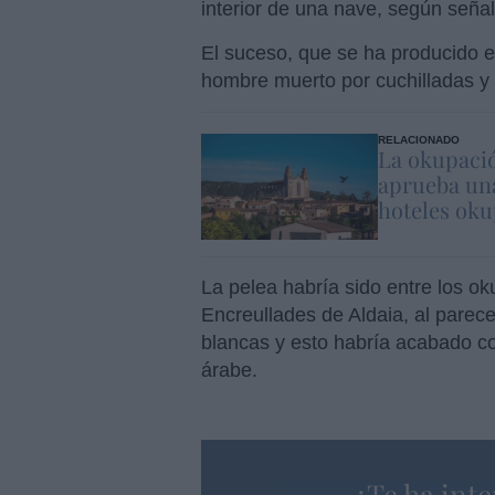
interior de una nave, según seña
El suceso, que se ha producido e
hombre muerto por cuchilladas y 
RELACIONADO
La okupación
aprueba una
hoteles ok
La pelea habría sido entre los ok
Encreullades de Aldaia, al parec
blancas y esto habría acabado co
árabe.
¿Te ha inte