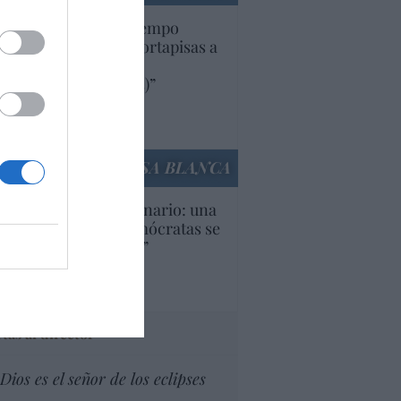
uropa lleva mucho tiempo
iendo aranceles y cortapisas a
oductos y compañías
ricanas (y europeas)”
Ana Sánchez Arjona
culos anteriores
LA CASA BLANCA
U. Inquietante escenario: una
cera parte de los demócratas se
ine como “socialista”
Ignacio Aguirre
culos anteriores
tas al director
Dios es el señor de los eclipses