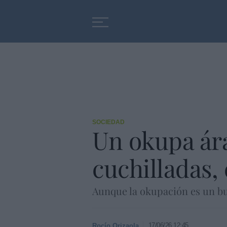
Educación
Entrevistas
SOCIEDAD
Un okupa ára
cuchilladas,
Aunque la okupación es un bul
17/06/26 12:45
Rocío Orizaola