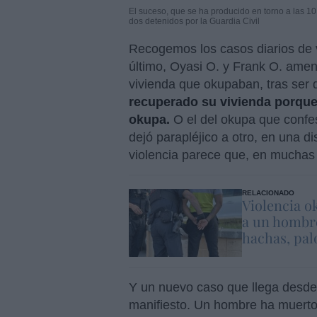
El suceso, que se ha producido en torno a las 1
dos detenidos por la Guardia Civil
Recogemos los casos diarios de v
último, Oyasi O. y Frank O. amena
vivienda que okupaban, tras ser 
recuperado su vivienda porque
okupa.
O el del okupa que confe
dejó parapléjico a otro, en una d
violencia parece que, en muchas
RELACIONADO
Violencia o
a un hombre
hachas, pal
Y un nuevo caso que llega desd
manifiesto. Un hombre ha muerto