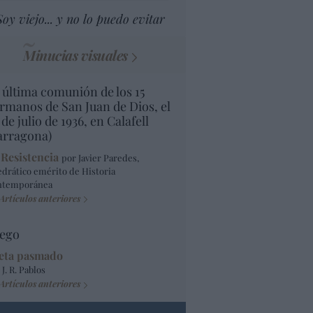
Soy viejo... y no lo puedo evitar
Minucias visuales
 última comunión de los 15
rmanos de San Juan de Dios, el
 de julio de 1936, en Calafell
arragona)
 Resistencia
por Javier Paredes,
edrático emérito de Historia
ntemporánea
Artículos anteriores
ego
eta pasmado
 J. R. Pablos
Artículos anteriores