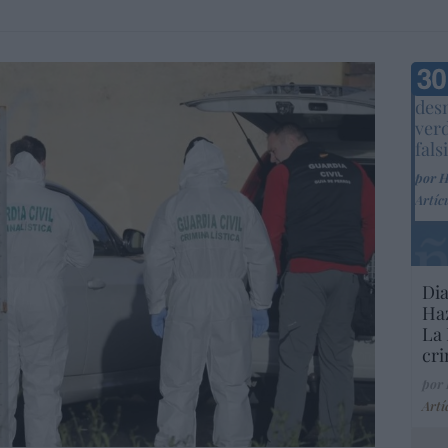
Marc
desm
ver
fals
por 
Artíc
Dia
Haz
La 
cri
por
Artí