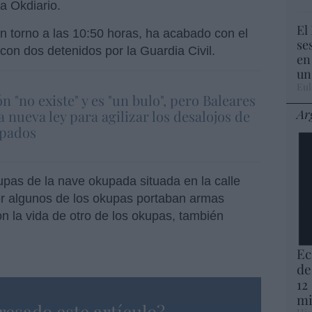
la Okdiario.
El
n torno a las 10:50 horas, ha acabado con el
se
con dos detenidos por la Guardia Civil.
en
un
Eul
 "no existe" y es "un bulo", pero Baleares
Ar
 nueva ley para agilizar los desalojos de
upados
upas de la nave okupada situada en la calle
er algunos de los okupas portaban armas
n la vida de otro de los okupas, también
Ec
de
12
mi
resado este artículo?