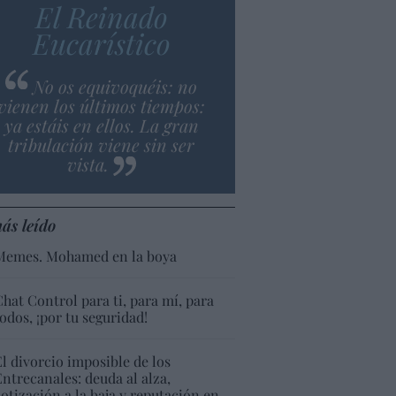
El Reinado
Eucarístico
No os equivoquéis: no
vienen los últimos tiempos:
ya estáis en ellos. La gran
tribulación viene sin ser
vista.
ás leído
Memes. Mohamed en la boya
Chat Control para ti, para mí, para
todos, ¡por tu seguridad!
El divorcio imposible de los
Entrecanales: deuda al alza,
cotización a la baja y reputación en