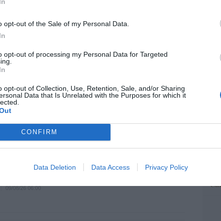
In
“E
o opt-out of the Sale of my Personal Data.
pon
pr
In
ame
de dejar sólo al Santísimo... en ningún
to opt-out of processing my Personal Data for Targeted
por 
ing.
In
Artí
09/08/26 06:00
o opt-out of Collection, Use, Retention, Sale, and/or Sharing
ersonal Data that Is Unrelated with the Purposes for which it
lected.
Out
atrincherado, en La Mareta
EEU
ter
o
CONFIRM
09/08/26 06:00
def
por 
Artí
Data Deletion
Data Access
Privacy Policy
 de paganismo o tiempos de satanismo?
Car
09/08/26 06:00