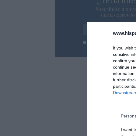
Suscríbete a nues
en tu correo l
Tu correo electrónico...
www.hisp
He leído y acepto las
condic
If you wish 
sensitive in
confirm you
continue se
information 
further disc
participants
Downstream 
Persona
I want t