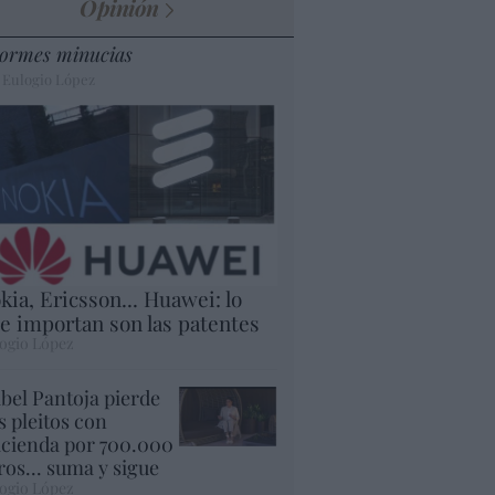
Opinión
ormes minucias
 Eulogio López
kia, Ericsson... Huawei: lo
e importan son las patentes
ogio López
abel Pantoja pierde
s pleitos con
cienda por 700.000
ros... suma y sigue
ogio López