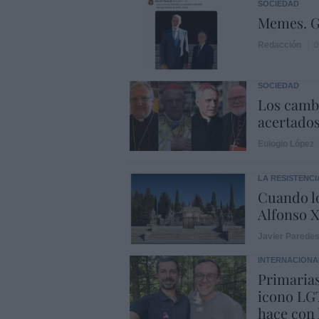
SOCIEDAD
Memes. G
Redacción
0
SOCIEDAD
Los cambi
acertado
Eulogio López
LA RESISTENCI
Cuando lo
Alfonso X
Javier Parede
INTERNACIONA
Primarias
icono LGT
hace con 