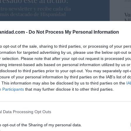
His
tro newsletter y recibe cada dia
o más destacado de Hispanidad
Vo
hi
y 
anidad.com -
Do Not Process My Personal Information
op
pr
iones legales
Red
to opt-out of the sale, sharing to third parties, or processing of your per
formation for targeted advertising by us, please use the below opt-out s
“S
r selection. Please note that after your opt-out request is processed y
si
eing interest-based ads based on personal information utilized by us or
ab
disclosed to third parties prior to your opt-out. You may separately opt-
po
losure of your personal information by third parties on the IAB’s list of
Es
. This information may also be disclosed by us to third parties on the
IA
Go
Participants
that may further disclose it to other third parties.
co
Ma
ce
l Data Processing Opt Outs
His
o opt-out of the Sharing of my personal data.