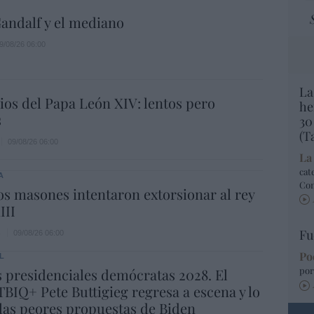
andalf y el mediano
9/08/26 06:00
La
os del Papa León XIV: lentos pero
he
s
30
(T
09/08/26 06:00
La
cat
A
Co
s masones intentaron extorsionar al rey
III
Fu
s
09/08/26 06:00
Po
L
por
 presidenciales demócratas 2028. El
BIQ+ Pete Buttigieg regresa a escena y lo
las peores propuestas de Biden