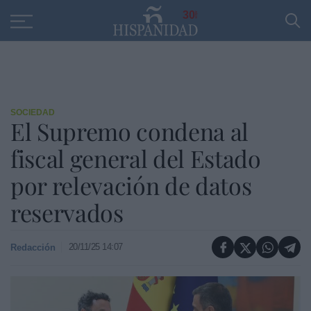
Educación
Entrevistas
PP
SANTANDER
R
30
SOCIEDAD
El Supremo condena al
fiscal general del Estado
por relevación de datos
reservados
20/11/25 14:07
Redacción