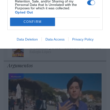
Retention, Sale, and/or Sharing of my
No perdamos el norte: la emigración es
Personal Data that Is Unrelated with the
mala
Purposes for which it was collected.
Opted Out
Eulogio López
CONFIRM
Milagros de nuestro tiempo
Eulogio López
Data Deletion
Data Access
Privacy Policy
Confiad: yo he vencido al mundo
Eulogio López
Argumentos