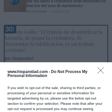
que los aseos o vestuarios sean utilizados en
función del sexo de nacimiento
Rocío Orizaola
05/08/26 13:32
Marcelo Gullo: “El trabajo de desmitificar la
historia, de poner la verdadera, de
desmontar la falsificación, es un trabajo
cristiano"
por Hispanidad
Artículos anteriores
www.hispanidad.com -
Do Not Process My
Personal Information
DIARIO DE LA CORRUPCIÓN SANCHISTA
If you wish to opt-out of the sale, sharing to third parties, or
Diario de la corrupción sanchista. Bolaños
processing of your personal or sensitive information for
se reunió en el año 2025 hasta seis veces
targeted advertising by us, please use the below opt-out
con Zapatero, mientras se desarrollaba la
section to confirm your selection. Please note that after your
investigación judicial sobre la aerolínea
opt-out request is processed you may continue seeing