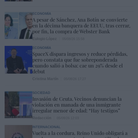
ECONOMÍA
A pesar de Sánchez, Ana Botín se convierte
en la décima banquera de EEUU, tras cerrar,
por fin, la compra de Webster Bank
Eulogio López
05/08/26 15:58
ECONOMÍA
SpaceX dispara ingresos y reduce pérdidas,
pero constata que fue sobreponderada
cuando salió a bolsa: cae un 29% desde el
debut
Cristina Martín
05/08/26 17:27
SOCIEDAD
Invasión de Ceuta. Vecinos denuncian la
violación en manada de una inmigrante
irregular menor de edad: “Hay testigos”
Redacción
05/08/26 12:03
INTERNACIONAL
Vuelta a la cordura. Reino Unido obligará a