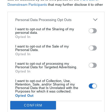
Downstream Participants
that may further disclose it to other
third parties.
Personal Data Processing Opt Outs
I want to opt-out of the Sharing of my
personal data.
Opted In
Nokia, Ericsson... Huawei: lo que importan
I want to opt-out of the Sale of my
son las patentes
Personal Data.
Opted In
Eulogio López
I want to opt-out of processing my
Isabel Pantoja pierde dos pleitos
Personal Data for Targeted Advertising.
Opted In
con Hacienda por 700.000
euros... suma y sigue
I want to opt-out of Collection, Use,
Eulogio López
Retention, Sale, and/or Sharing of my
Personal Data that Is Unrelated with the
Purposes for which it was collected.
Opted Out
El IBEX 35 cerró la sesión del
miércoles en los 20.057 puntos,
CONFIRM
un nuevo récord