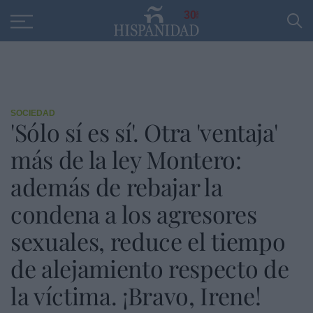
Educación
Entrevistas
PP
SANTANDER
R
30
SOCIEDAD
'Sólo sí es sí'. Otra 'ventaja'
más de la ley Montero:
además de rebajar la
condena a los agresores
sexuales, reduce el tiempo
de alejamiento respecto de
la víctima. ¡Bravo, Irene!