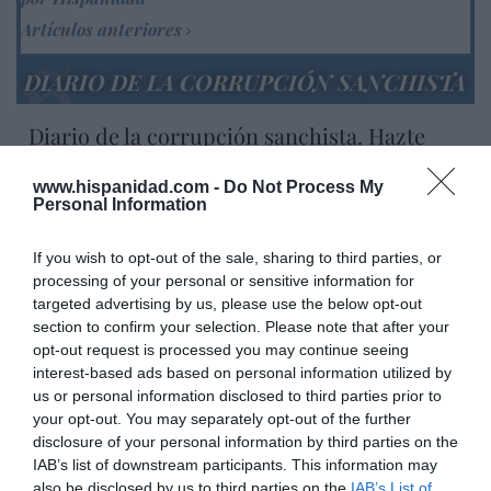
Artículos anteriores
DIARIO DE LA CORRUPCIÓN SANCHISTA
Diario de la corrupción sanchista. Hazte
Oír se manifiesta delante de La Mareta:
“Pedro Sánchez es un criminal”
www.hispanidad.com -
Do Not Process My
Personal Information
por Redacción
Artículos anteriores
If you wish to opt-out of the sale, sharing to third parties, or
processing of your personal or sensitive information for
targeted advertising by us, please use the below opt-out
Opinión
section to confirm your selection. Please note that after your
opt-out request is processed you may continue seeing
Enormes minucias
interest-based ads based on personal information utilized by
por Eulogio López
us or personal information disclosed to third parties prior to
your opt-out. You may separately opt-out of the further
disclosure of your personal information by third parties on the
IAB’s list of downstream participants. This information may
also be disclosed by us to third parties on the
IAB’s List of