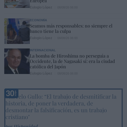
Europea
Eulogio López
08/08/26 06:00
ECONOMÍA
Seamos más responsables: no siempre el
banco tiene la culpa
Eulogio López
08/08/26 06:00
INTERNACIONAL
La bomba de Hiroshima no perseguía a
Occidente, la de Nagasaki sí: era la ciudad
católica del Japón
Eulogio López
08/08/26 06:00
Marcelo Gullo: “El trabajo de desmitificar la
historia, de poner la verdadera, de
desmontar la falsificación, es un trabajo
cristiano"
por Hispanidad