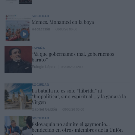
SOCIEDAD
Memes. Mohamed en la boya
Redacción
08/08/26 06:00
ESPAÑA
“Ya que gobernamos mal, gobernemos
barato”
Eulogio López
08/08/26 06:00
SOCIEDAD
La batalla no es solo “híbrida” ni
“biopolítica”, sino espiritual... y la ganará la
Virgen
Gabriel Galdón
08/08/26 06:00
SOCIEDAD
Eslovaquia no admite el gaymonio...
bendecido en otros miembros de la Unión