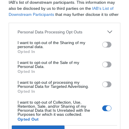
IAB’s list of downstream participants. This information may
also be disclosed by us to third parties on the
IAB’s List of
Enormes minucias
Downstream Participants
that may further disclose it to other
por Eulogio López
third parties.
Personal Data Processing Opt Outs
I want to opt-out of the Sharing of my
personal data.
Opted In
I want to opt-out of the Sale of my
Personal Data.
Opted In
I want to opt-out of processing my
Personal Data for Targeted Advertising.
Opted In
No perdamos el norte: la emigración es
mala
I want to opt-out of Collection, Use,
Retention, Sale, and/or Sharing of my
Eulogio López
Personal Data that Is Unrelated with the
Purposes for which it was collected.
Opted Out
Milagros de nuestro tiempo