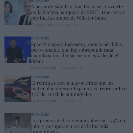
ECONOMÍA
A pesar de Sánchez, Ana Botín se convierte
en la décima banquera de EEUU, tras cerrar,
por fin, la compra de Webster Bank
Eulogio López
05/08/26 15:58
ECONOMÍA
SpaceX dispara ingresos y reduce pérdidas,
pero constata que fue sobreponderada
cuando salió a bolsa: cae un 29% desde el
debut
Cristina Martín
05/08/26 17:27
ECONOMÍA
El renting crece a mayor ritmo que las
matriculaciones en España y ya representa el
23% del total de automóviles
Cristina Martín
05/08/26 17:31
ECONOMÍA
Los precios de la vivienda suben un 15,5% en
julio y ya superan a los de la burbuja
inmobiliaria