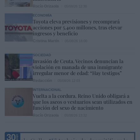
Rocío Orizaola
05/08/26 12:30
ECONOMÍA
Toyota eleva previsiones y recomprará
acciones por 5.400 millones, tras elevar
ingresos y beneficio
Cristina Martín
05/08/26 16:00
SOCIEDAD
Invasión de Ceuta. Vecinos denuncian la
violación en manada de una inmigrante
irregular menor de edad: “Hay testigos”
Redacción
05/08/26 12:03
INTERNACIONAL
Vuelta a la cordura. Reino Unido obligará a
que los aseos o vestuarios sean utilizados en
función del sexo de nacimiento
Rocío Orizaola
05/08/26 13:32