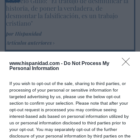
Marcelo Gullo: “El trabajo de desmitificar la
historia, de poner la verdadera, de
desmontar la falsificación, es un trabajo
cristiano"
por Hispanidad
Artículos anteriores
DIARIO DE LA CORRUPCIÓN SANCHISTA
www.hispanidad.com -
Do Not Process My
Personal Information
Diario de la corrupción sanchista. Bolaños
se reunió en el año 2025 hasta seis veces
If you wish to opt-out of the sale, sharing to third parties, or
con Zapatero, mientras se desarrollaba la
processing of your personal or sensitive information for
investigación judicial sobre la aerolínea
targeted advertising by us, please use the below opt-out
Plus Ultra
section to confirm your selection. Please note that after your
opt-out request is processed you may continue seeing
por Redacción
interest-based ads based on personal information utilized by
Artículos anteriores
us or personal information disclosed to third parties prior to
your opt-out. You may separately opt-out of the further
disclosure of your personal information by third parties on the
Opinión