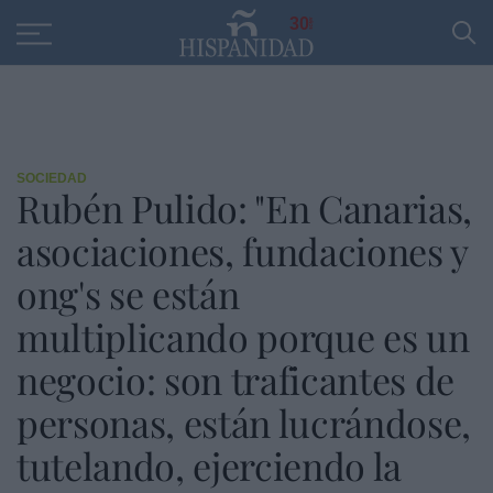
Educación
Entrevistas
PP
SANTANDER
R
30
SOCIEDAD
Rubén Pulido: "En Canarias,
asociaciones, fundaciones y
ong's se están
multiplicando porque es un
negocio: son traficantes de
personas, están lucrándose,
tutelando, ejerciendo la