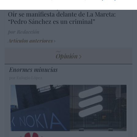
Diario de la corrupción sanchista. Hazte
Oír se manifiesta delante de La Mareta:
“Pedro Sánchez es un criminal”
por Redacción
Artículos anteriores
Opinión
Enormes minucias
por Eulogio López