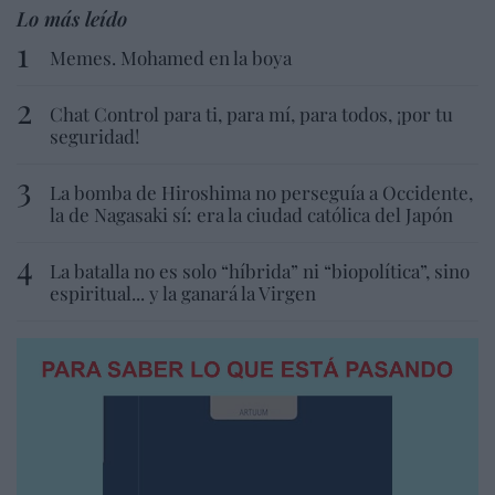
Lo más leído
Memes. Mohamed en la boya
Chat Control para ti, para mí, para todos, ¡por tu
seguridad!
La bomba de Hiroshima no perseguía a Occidente,
la de Nagasaki sí: era la ciudad católica del Japón
La batalla no es solo “híbrida” ni “biopolítica”, sino
espiritual... y la ganará la Virgen