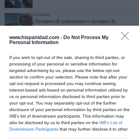
SOCIEDAD
¿Tiempos de paganismo o tiempos de
satanismo?
Eulogio López
09/08/26 06:00
www.hispanidad.com -
Do Not Process My
Personal Information
SOCIEDAD
If you wish to opt-out of the sale, sharing to third parties, or
Memes. Gandalf y el mediano
processing of your personal or sensitive information for
Redacción
09/08/26 06:00
targeted advertising by us, please use the below opt-out
section to confirm your selection. Please note that after your
opt-out request is processed you may continue seeing
SOCIEDAD
interest-based ads based on personal information utilized by
Los cambios del Papa León XIV: lentos pero
us or personal information disclosed to third parties prior to
acertados
your opt-out. You may separately opt-out of the further
Eulogio López
09/08/26 06:00
disclosure of your personal information by third parties on the
IAB’s list of downstream participants. This information may
also be disclosed by us to third parties on the
IAB’s List of
LA RESISTENCIA
Cuando los masones intentaron extorsionar
Downstream Participants
that may further disclose it to other
al rey Alfonso XIII
third parties.