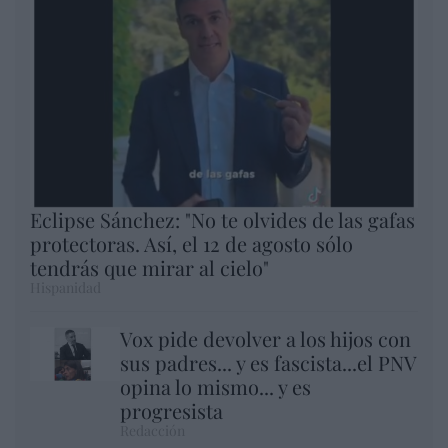
Eclipse Sánchez: "No te olvides de las gafas
protectoras. Así, el 12 de agosto sólo
tendrás que mirar al cielo"
Hispanidad
Vox pide devolver a los hijos con
sus padres... y es fascista...el PNV
opina lo mismo... y es
progresista
Redacción