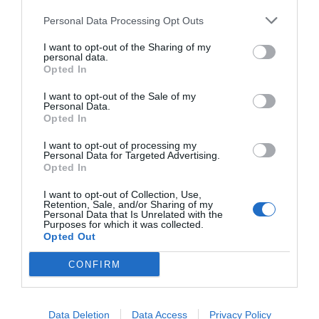
Javier Paredes
09/08/26 06:00
Personal Data Processing Opt Outs
INTERNACIONAL
I want to opt-out of the Sharing of my
Primarias presidenciales demócratas 2028. El
personal data.
icono LGTBIQ+ Pete Buttigieg regresa a
Opted In
escena y lo hace con las peores propuestas de
Biden
I want to opt-out of the Sale of my
Personal Data.
Ignacio Aguirre
09/08/26 06:00
Opted In
I want to opt-out of processing my
Personal Data for Targeted Advertising.
Marcelo Gullo: “El trabajo de desmitificar la
Opted In
historia, de poner la verdadera, de
I want to opt-out of Collection, Use,
desmontar la falsificación, es un trabajo
Retention, Sale, and/or Sharing of my
Personal Data that Is Unrelated with the
cristiano"
Purposes for which it was collected.
Opted Out
por Hispanidad
Artículos anteriores
CONFIRM
DIARIO DE LA CORRUPCIÓN SANCHISTA
Data Deletion
Data Access
Privacy Policy