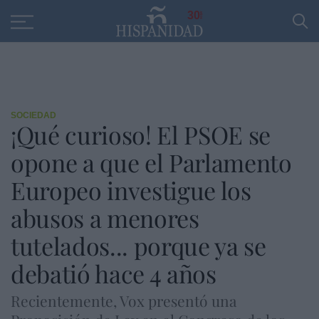
Educación
Entrevistas
PP
SANTANDER
R
30
SOCIEDAD
¡Qué curioso! El PSOE se
opone a que el Parlamento
Europeo investigue los
abusos a menores
tutelados... porque ya se
debatió hace 4 años
Recientemente, Vox presentó una