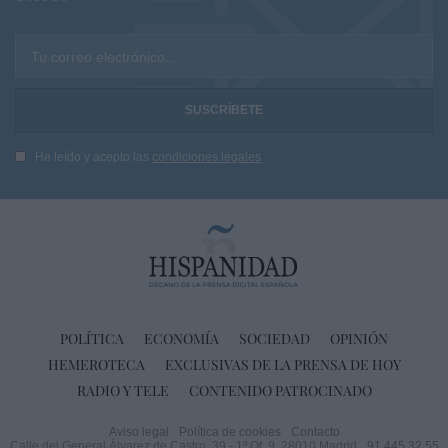
Tu correo electrónico...
He leído y acepto las
condiciones legales
POLÍTICA
ECONOMÍA
SOCIEDAD
OPINIÓN
HEMEROTECA
EXCLUSIVAS DE LA PRENSA DE HOY
RADIO Y TELE
CONTENIDO PATROCINADO
Aviso legal
Política de cookies
Contacto
Calle del General Álvarez de Castro, 39 - 1º Of. 9. 28010 Madrid
91 445 32 55