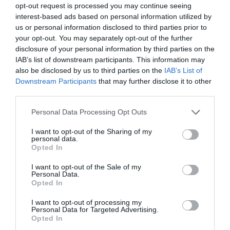
irregular menor de edad: “Hay testigos”
opt-out request is processed you may continue seeing
Redacción
05/08/26 12:03
interest-based ads based on personal information utilized by
us or personal information disclosed to third parties prior to
INTERNACIONAL
Vuelta a la cordura. Reino Unido obligará a
your opt-out. You may separately opt-out of the further
que los aseos o vestuarios sean utilizados en
disclosure of your personal information by third parties on the
función del sexo de nacimiento
IAB’s list of downstream participants. This information may
also be disclosed by us to third parties on the
Rocío Orizaola
IAB’s List of
05/08/26 13:32
Downstream Participants
that may further disclose it to other
third parties.
Marcelo Gullo: “El trabajo de desmitificar la
Personal Data Processing Opt Outs
historia, de poner la verdadera, de
I want to opt-out of the Sharing of my
desmontar la falsificación, es un trabajo
personal data.
cristiano"
Opted In
por Hispanidad
I want to opt-out of the Sale of my
Personal Data.
Artículos anteriores
Opted In
DIARIO DE LA CORRUPCIÓN SANCHISTA
I want to opt-out of processing my
Personal Data for Targeted Advertising.
Opted In