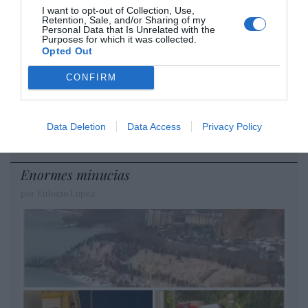
Diario de la corrupción sanchista. Bolaños
I want to opt-out of Collection, Use,
se reunió en el año 2025 hasta seis veces
Retention, Sale, and/or Sharing of my
con Zapatero, mientras se desarrollaba la
Personal Data that Is Unrelated with the
Purposes for which it was collected.
investigación judicial sobre la aerolínea
Opted Out
Plus Ultra
CONFIRM
por Redacción
Artículos anteriores
Data Deletion
Data Access
Privacy Policy
Opinión
Enormes minucias
por Eulogio López