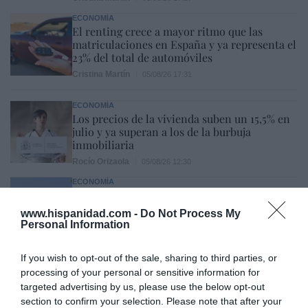
ECONOMÍA
El renting crece a mayor ritmo que las
matriculaciones en España y ya representa el
23% del total de automóviles
Cristina Martín
05/08/26 17:31
ECONOMÍA
Los precios de la vivienda suben un 15,5% en
julio y ya superan a los de la burbuja
inmobiliaria
Rocío Orizaola
05/08/26 12:30
ECONOMÍA
Toyota eleva previsiones y recomprará
acciones por 5.400 millones, tras elevar
www.hispanidad.com -
Do Not Process My
ingresos y beneficio
Personal Information
Cristina Martín
05/08/26 16:00
If you wish to opt-out of the sale, sharing to third parties, or
SOCIEDAD
processing of your personal or sensitive information for
Invasión de Ceuta. Vecinos denuncian la
targeted advertising by us, please use the below opt-out
violación en manada de una inmigrante
section to confirm your selection. Please note that after your