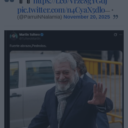
🍼🍼
https://t.co/Vrzc8gYGdJ
pic.twitter.com/n4CyaX5dlo
— *
(@ParruiNNalamia)
November 20, 2025