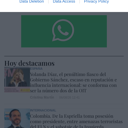
Data Deletion
Data Access
Privacy Policy
Hoy destacamos
ESPAÑA
Yolanda Díaz, el penúltimo fiasco del
Gobierno Sánchez, escaso en reputación e
influencia internacional: se conforma con
ser la número dos de la OIT
Cristina Martín
06/08/26 12:41
INTERNACIONAL
Colombia. De la Espriella toma posesión
como presidente, entre amenazas terroristas
del ELN y el sabotaje de la Izquierda