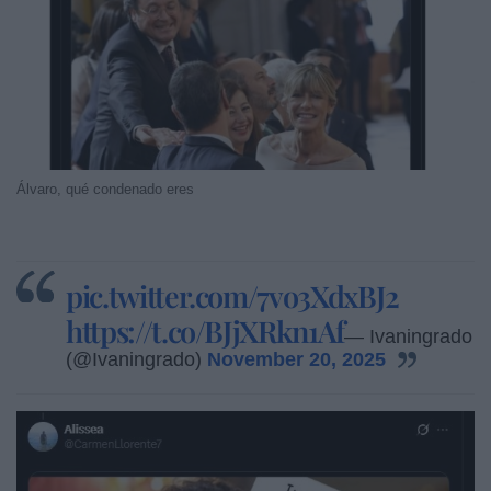
Álvaro, qué condenado eres
pic.twitter.com/7vo3XdxBJ2
https://t.co/BJjXRkn1Af
— Ivaningrado
(@Ivaningrado)
November 20, 2025