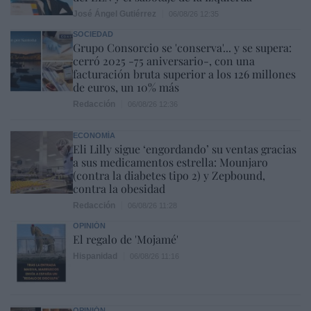
José Ángel Gutiérrez
06/08/26 12:35
SOCIEDAD
Grupo Consorcio se 'conserva'... y se supera:
cerró 2025 -75 aniversario-, con una
facturación bruta superior a los 126 millones
de euros, un 10% más
Redacción
06/08/26 12:36
ECONOMÍA
Eli Lilly sigue ‘engordando’ su ventas gracias
a sus medicamentos estrella: Mounjaro
(contra la diabetes tipo 2) y Zepbound,
contra la obesidad
Redacción
06/08/26 11:28
OPINIÓN
El regalo de 'Mojamé'
Hispanidad
06/08/26 11:16
OPINIÓN