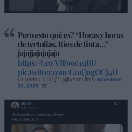
Pero esto qué es? “Horas y horas
de tertulias. Ríos de tinta…”
jajajjajajajaja
https://t.co/VtFo9e4qBU
pic.twitter.com/GmQagOCJ4H
—
La Vermu 🇪🇸🍸 (@Vermutin2)
November
20, 2025