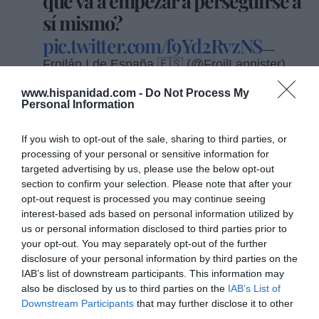
que va a empezar a perseguirse a
sí mismo?
pic.twitter.com/f9Yd2RvzNS
—
Froilán I de España 🇪🇸 (@FroilLannister)
November 20, 2025
www.hispanidad.com -
Do Not Process My
Personal Information
If you wish to opt-out of the sale, sharing to third parties, or
processing of your personal or sensitive information for
David, esto está empieza a pintar
targeted advertising by us, please use the below opt-out
fatal y me veo compartiendo
section to confirm your selection. Please note that after your
opt-out request is processed you may continue seeing
celda con la Paqui.
interest-based ads based on personal information utilized by
pic.twitter.com/dt9LaL8Zcf
us or personal information disclosed to third parties prior to
— Marta
your opt-out. You may separately opt-out of the further
de Pedro 🇪🇸 (@Martadpp)
November 20,
disclosure of your personal information by third parties on the
2025
IAB’s list of downstream participants. This information may
also be disclosed by us to third parties on the
IAB’s List of
Downstream Participants
that may further disclose it to other
third parties.
ETIQUETAS:
MEMES