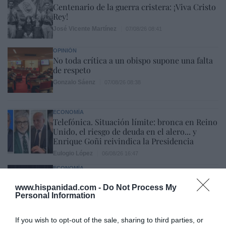
Centenario de la guerra cristera: ¡Viva Cristo
Rey!
José Vicente Martínez
07/08/26 08:41
OPINIÓN
No toda crítica a un obispo supone una falta
de respeto
Gonzalo Sáenz
07/08/26 08:38
ECONOMÍA
Telefónica. Situación límite: bronca en Reino
Unido, el riesgo de deuda en el alero... y
Enrique Goñi reivindica la Presidencia
Eulogio López
06/08/26 16:47
ECONOMÍA
Disney cree que sus acciones están
infravaloradas y hará más recompras
www.hispanidad.com -
Do Not Process My
Personal Information
Cristina Martín
06/08/26 17:11
If you wish to opt-out of the sale, sharing to third parties, or