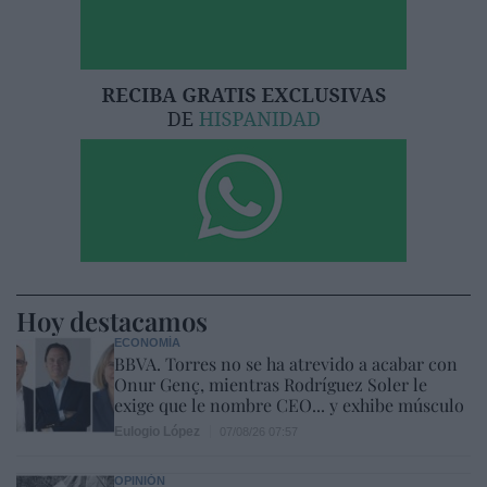
Hoy destacamos
ECONOMÍA
BBVA. Torres no se ha atrevido a acabar con
Onur Genç, mientras Rodríguez Soler le
exige que le nombre CEO... y exhibe músculo
Eulogio López
07/08/26 07:57
OPINIÓN