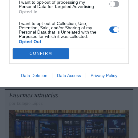
I want to opt-out of processing my
Personal Data for Targeted Advertising.
DIARIO DE LA CORRUPCIÓN SANCHISTA
Opted In
Diario de la corrupción sanchista. La
I want to opt-out of Collection, Use,
Retention, Sale, and/or Sharing of my
Audiencia Nacional prorroga seis meses la
Personal Data that Is Unrelated with the
Purposes for which it was collected.
investigación del caso Koldo, ante el
Opted Out
ingente material incautado por la UCO
CONFIRM
por Redacción
Artículos anteriores
Data Deletion
Data Access
Privacy Policy
Opinión
Enormes minucias
por Eulogio López