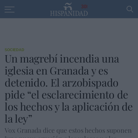
Educación
Entrevistas
PP
SANTANDER
R
30
SOCIEDAD
Un magrebí incendia una
iglesia en Granada y es
detenido. El arzobispado
pide “el esclarecimiento de
los hechos y la aplicación de
la ley”
Vox Granada dice que estos hechos suponen