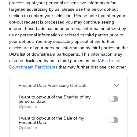
processing of your personal or sensitive information for
ECONOMÍA
Siemens baja en bolsa, pese a que vuelve a
targeted advertising by us, please use the below opt-out
elevar previsiones, tras un trimestre récord
section to confirm your selection. Please note that after your
Cristina Martín
opt-out request is processed you may continue seeing
06/08/26 15:12
interest-based ads based on personal information utilized by
us or personal information disclosed to third parties prior to
OPINIÓN
“Sánchez es un sinvergüenza que ha
your opt-out. You may separately opt-out of the further
abandonado a su país, porque Ceuta es
disclosure of your personal information by third parties on the
España. Tenemos un Gobierno en
IAB’s list of downstream participants. This information may
connivencia con Marruecos”: acusa una ceutí
also be disclosed by us to third parties on the
IAB’s List of
Hispanidad
06/08/26 11:30
Downstream Participants
that may further disclose it to other
third parties.
Personal Data Processing Opt Outs
Marcelo Gullo: “El trabajo de desmitificar la
historia, de poner la verdadera, de
I want to opt-out of the Sharing of my
personal data.
desmontar la falsificación, es un trabajo
Opted In
cristiano"
I want to opt-out of the Sale of my
por Hispanidad
Personal Data.
Opted In
Artículos anteriores