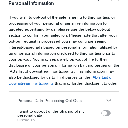
Personal Information
INTERNACIONAL
Venezuela. Comienza el diálogo entre
chavismo y un sector de la oposición, pero
If you wish to opt-out of the sale, sharing to third parties, or
los venezolanos quieren a Corina
processing of your personal or sensitive information for
targeted advertising by us, please use the below opt-out
José Ángel Gutiérrez
07/08/26 11:46
section to confirm your selection. Please note that after your
opt-out request is processed you may continue seeing
ECONOMÍA
interest-based ads based on personal information utilized by
El ‘gran’ logro del ministro Puente: los
usuarios de tren de alta velocidad caen un
us or personal information disclosed to third parties prior to
15,5% hasta junio
your opt-out. You may separately opt-out of the further
disclosure of your personal information by third parties on the
Cristina Martín
07/08/26 12:37
IAB’s list of downstream participants. This information may
SOCIEDAD
also be disclosed by us to third parties on the
IAB’s List of
Ataque cristianófobo en la muy ‘woke’ ciudad
Downstream Participants
that may further disclose it to other
de Nueva York: destrozan una imagen de la
third parties.
Virgen María
Redacción
07/08/26 11:46
Personal Data Processing Opt Outs
I want to opt-out of the Sharing of my
personal data.
Marcelo Gullo: “El trabajo de desmitificar la
Opted In
historia, de poner la verdadera, de