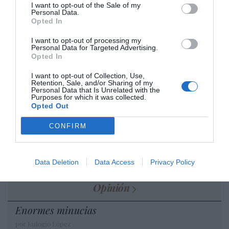
I want to opt-out of the Sale of my
desmontar la falsificación, es un trabajo
Personal Data.
cristiano"
Opted In
por Hispanidad
I want to opt-out of processing my
Personal Data for Targeted Advertising.
Artículos anteriores
Opted In
I want to opt-out of Collection, Use,
DIARIO DE LA CORRUPCIÓN SANCHISTA
Retention, Sale, and/or Sharing of my
Personal Data that Is Unrelated with the
Purposes for which it was collected.
Diario de la corrupción sanchista. Hazte
Opted Out
Oír se manifiesta delante de La Mareta:
CONFIRM
“Pedro Sánchez es un criminal”
por Redacción
Artículos anteriores
Data Deletion
Data Access
Privacy Policy
Opinión
Enormes minucias
por Eulogio López