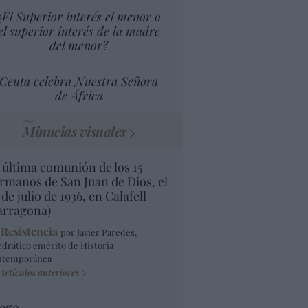
¿El Superior interés el menor o
el superior interés de la madre
del menor?
Ceuta celebra Nuestra Señora
de África
Minucias visuales
 última comunión de los 15
rmanos de San Juan de Dios, el
 de julio de 1936, en Calafell
arragona)
 Resistencia
por Javier Paredes,
edrático emérito de Historia
ntemporánea
Artículos anteriores
ego