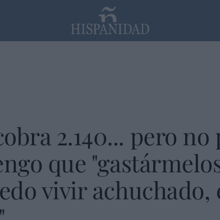
PP
SANTANDER
Religión
obra 2.140... pero no
tengo que "gastármelos
uedo vivir achuchado,
"