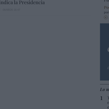
indica la Presidencia
Po
06/08/26 16:47
por
Lo m