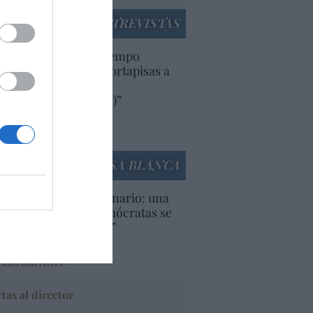
ENTREVISTAS
uropa lleva mucho tiempo
iendo aranceles y cortapisas a
oductos y compañías
ricanas (y europeas)”
Ana Sánchez Arjona
culos anteriores
LA CASA BLANCA
U. Inquietante escenario: una
cera parte de los demócratas se
ine como “socialista”
Ignacio Aguirre
culos anteriores
tas al director