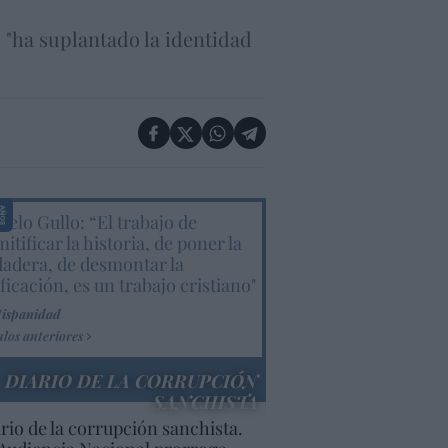
e "ha suplantado la identidad
elo Gullo: “El trabajo de
itificar la historia, de poner la
dadera, de desmontar la
ificación, es un trabajo cristiano"
Hispanidad
ulos anteriores
DIARIO DE LA CORRUPCIÓN
SANCHISTA
rio de la corrupción sanchista.