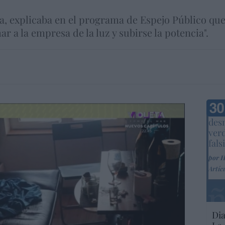
ria, explicaba en el programa de Espejo Público qu
 a la empresa de la luz y subirse la potencia".
Marc
desm
ver
fals
por 
Artíc
Dia