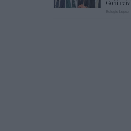
Goñi reiv
Eulogio López