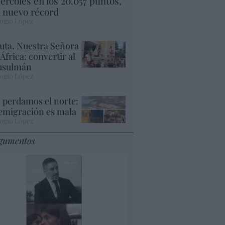
ércoles en los 20.057 puntos,
 nuevo récord
ogio López
uta. Nuestra Señora
 África: convertir al
sulmán
ogio López
 perdamos el norte:
 emigración es mala
ogio López
gumentos