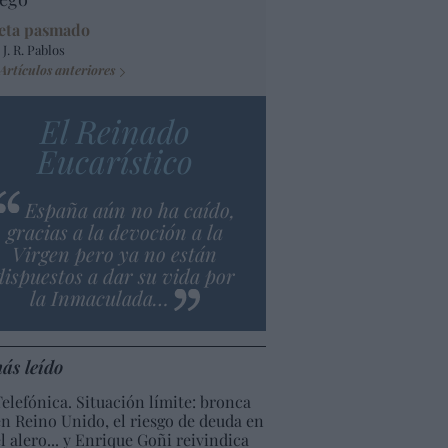
eta pasmado
 J. R. Pablos
Artículos anteriores
El Reinado
Eucarístico
España aún no ha caído,
gracias a la devoción a la
Virgen pero ya no están
dispuestos a dar su vida por
la Inmaculada…
ás leído
Telefónica. Situación límite: bronca
en Reino Unido, el riesgo de deuda en
el alero... y Enrique Goñi reivindica