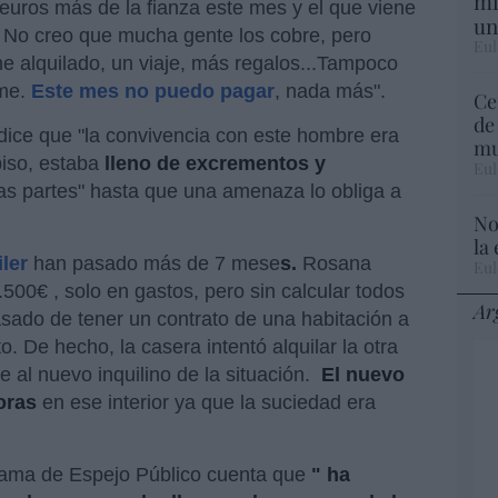
mi
 euros más de la fianza este mes y el que viene
un
. No creo que mucha gente los cobre, pero
Eul
e alquilado, un viaje, más regalos...Tampoco
eme.
Este mes no puedo pagar
, nada más".
Ce
de
ice que "la convivencia con este hombre era
mu
 piso, estaba
lleno de excrementos y
Eul
as partes" hasta que una amenaza lo obliga a
No
la
iler
han pasado más de 7 mese
s.
Rosana
Eul
00€ , solo en gastos, pero sin calcular todos
Ar
sado de tener un contrato de una habitación a
. De hecho, la casera intentó alquilar la otra
 al nuevo inquilino de la situación.
El nuevo
oras
en ese interior ya que la suciedad era
grama de Espejo Público cuenta que
" ha