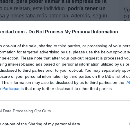
madre, para poder llamar a la empresa de la
lo que relatan, este individuo
podría tener un
Vo
co
sa y necesitaba más potencia. Además, según
fa
creen que están viviendo más personas en ese
mi
s ruidos y gritos a altas horas de la
anidad.com -
Do Not Process My Personal Information
Red
to opt-out of the sale, sharing to third parties, or processing of your per
“S
formation for targeted advertising by us, please use the below opt-out s
si
r selection. Please note that after your opt-out request is processed y
ab
eing interest-based ads based on personal information utilized by us or
po
resado este artículo?
disclosed to third parties prior to your opt-out. You may separately opt-
Es
losure of your personal information by third parties on the IAB’s list of
Go
tro newsletter y recibe cada dia
. This information may also be disclosed by us to third parties on the
IA
o más destacado de Hispanidad
co
Participants
that may further disclose it to other third parties.
Ma
ce
His
l Data Processing Opt Outs
iones legales
El
His
o opt-out of the Sharing of my personal data.