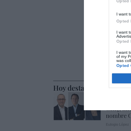
Opted 
I want t
Opted 
I want 
Advertis
Opted 
I want t
of my P
was col
Opted 
Hoy destacamos
ECONOMÍA
BBVA. Tor
Genç, mie
nombre C
Eulogio López