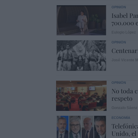
OPINIÓN
Isabel Pa
700.000 e
Eulogio López
OPINIÓN
Centenari
José Vicente M
OPINIÓN
No toda c
respeto
Gonzalo Sáenz
ECONOMÍA
Telefónic
Unido, el