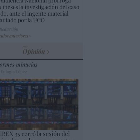
Audiencia Nacional prorroga
s meses la investigación del caso
do, ante el ingente material
autado por la UCO
 Redacción
culos anteriores
Opinión
ormes minucias
 Eulogio López
 IBEX 35 cerró la sesión del