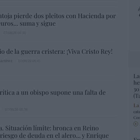
ntoja pierde dos pleitos con Hacienda por
uros... suma y sigue
07/08/26 09:35
o de la guerra cristera: ¡Viva Cristo Rey!
artínez
07/08/26 08:41
La
he
30
rítica a un obispo supone una falta de
(T
La
07/08/26 08:38
cat
Co
a. Situación límite: bronca en Reino
 riesgo de deuda en el alero... y Enrique
Fu