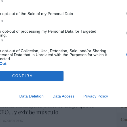
In
o opt-out of the Sale of my Personal Data.
In
“E
pon
to opt-out of processing my Personal Data for Targeted
pr
ing.
ame
In
por 
o opt-out of Collection, Use, Retention, Sale, and/or Sharing
ersonal Data that Is Unrelated with the Purposes for which it
Artí
lected.
Out
CONFIRM
EEU
ter
def
Data Deletion
Data Access
Privacy Policy
res no se ha atrevido a acabar con Onur
por 
ntras Rodríguez Soler le exige que le
Artí
EO... y exhibe músculo
Car
07/08/26 07:57