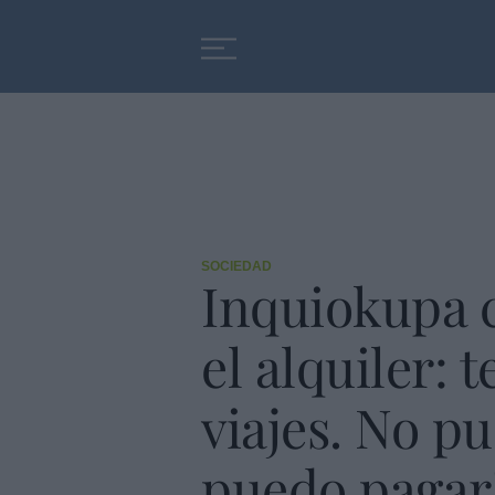
Educación
Entrevistas
SOCIEDAD
Inquiokupa c
el alquiler: 
viajes. No p
puedo pagar