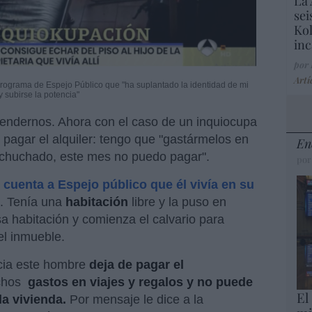
La 
sei
Kol
inc
por
Artí
l programa de Espejo Público que "ha suplantado la identidad de mi
 subirse la potencia"
endernos. Ahora con el caso de un inquiocupa
 pagar el alquiler: tengo que "gastármelos en
En
 achuchado, este mes no puedo pagar".
por
, cuenta a Espejo público que él vivía en su
. Tenía una
habitación
libre y la puso en
sa habitación y comienza el calvario para
el inmueble.
ia este hombre
deja de pagar el
chos
gastos en viajes y regalos y no puede
El
la vivienda.
Por mensaje le dice a la