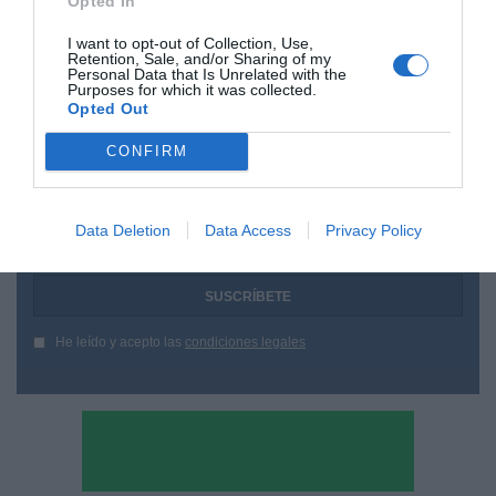
Opted In
I want to opt-out of Collection, Use,
Retention, Sale, and/or Sharing of my
Personal Data that Is Unrelated with the
Purposes for which it was collected.
Opted Out
¿Te ha interesado este artículo?
CONFIRM
Suscríbete a nuestro newsletter y recibe cada dia
en tu correo lo más destacado de Hispanidad
Data Deletion
Data Access
Privacy Policy
Tu correo electrónico...
He leído y acepto las
condiciones legales