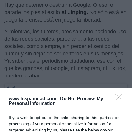
Hay que detener o destruir a Google. O eso, o
pararle los pies al estilo
Xi Jinping.
No sólo está en
juego la prensa, está en juego la libertad.
Y mientras, los tuiteros, precisamente haciendo uso
de las redes sociales, parodian... a las redes
sociales, como siempre, sin perder el sentido del
humor y sin dejar de ser certeros en sus mensajes.
Ya saben, es el periodismo ciudadano, ese con el
que los grandes, ni Google, ni Instagram, ni Tik Tok,
pueden acabar.
www.hispanidad.com -
Do Not Process My
Personal Information
If you wish to opt-out of the sale, sharing to third parties, or
processing of your personal or sensitive information for
targeted advertising by us, please use the below opt-out