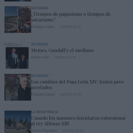
SOCIEDAD
¿Tiempos de paganismo o tiempos de
satanismo?
Eulogio López
09/08/26 06:00
SOCIEDAD
Memes. Gandalf y el mediano
Redacción
09/08/26 06:00
SOCIEDAD
Los cambios del Papa León XIV: lentos pero
acertados
Eulogio López
09/08/26 06:00
LA RESISTENCIA
Cuando los masones intentaron extorsionar
al rey Alfonso XIII
Javier Paredes
09/08/26 06:00