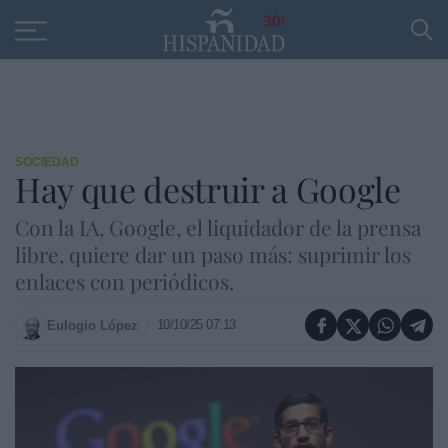
Educación
Entrevistas
PP
SANTANDER
R
30
SOCIEDAD
Hay que destruir a Google
Con la IA, Google, el liquidador de la prensa
libre, quiere dar un paso más: suprimir los
enlaces con periódicos.
10/10/25 07:13
Eulogio López