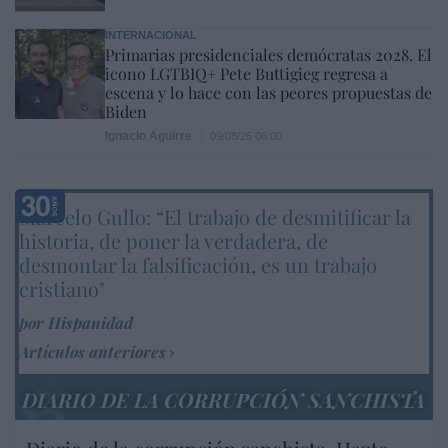
INTERNACIONAL
Primarias presidenciales demócratas 2028. El
icono LGTBIQ+ Pete Buttigieg regresa a
escena y lo hace con las peores propuestas de
Biden
Ignacio Aguirre
09/08/26 06:00
Marcelo Gullo: “El trabajo de desmitificar la
historia, de poner la verdadera, de
desmontar la falsificación, es un trabajo
cristiano"
por Hispanidad
Artículos anteriores
DIARIO DE LA CORRUPCIÓN SANCHISTA