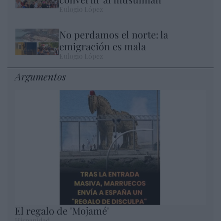
Eulogio López
No perdamos el norte: la
emigración es mala
Eulogio López
Argumentos
El regalo de 'Mojamé'
Hispanidad