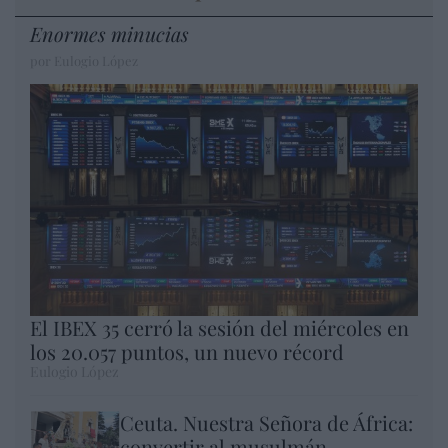
Enormes minucias
por Eulogio López
El IBEX 35 cerró la sesión del miércoles en
los 20.057 puntos, un nuevo récord
Eulogio López
Ceuta. Nuestra Señora de África:
convertir al musulmán