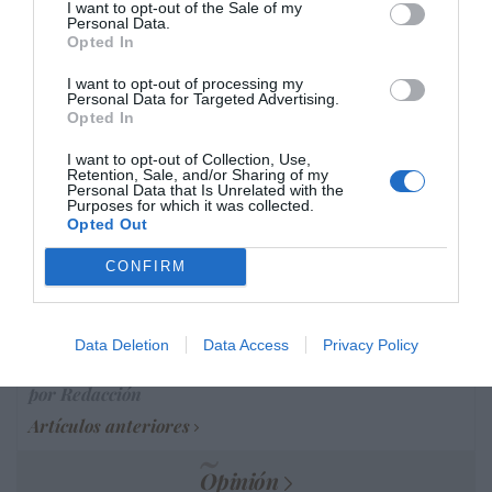
I want to opt-out of the Sale of my
Marcelo Gullo: “El trabajo de desmitificar la
Personal Data.
Opted In
historia, de poner la verdadera, de
desmontar la falsificación, es un trabajo
I want to opt-out of processing my
cristiano"
Personal Data for Targeted Advertising.
Opted In
por Hispanidad
I want to opt-out of Collection, Use,
Artículos anteriores
Retention, Sale, and/or Sharing of my
Personal Data that Is Unrelated with the
Purposes for which it was collected.
DIARIO DE LA CORRUPCIÓN SANCHISTA
Opted Out
CONFIRM
Diario de la corrupción sanchista. La
Audiencia Nacional prorroga seis meses la
investigación del caso Koldo, ante el
Data Deletion
Data Access
Privacy Policy
ingente material incautado por la UCO
por Redacción
Artículos anteriores
Opinión