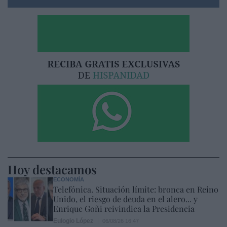
Hoy destacamos
ECONOMÍA
Telefónica. Situación límite: bronca en Reino
Unido, el riesgo de deuda en el alero... y
Enrique Goñi reivindica la Presidencia
Eulogio López
06/08/26 16:47