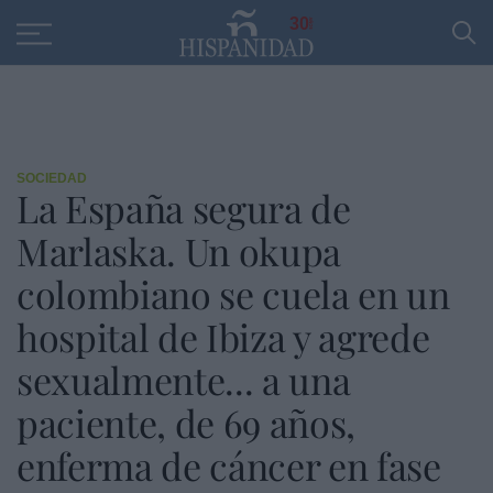
Educación
Entrevistas
PP
SANTANDER
R
30
SOCIEDAD
La España segura de
Marlaska. Un okupa
colombiano se cuela en un
hospital de Ibiza y agrede
sexualmente... a una
paciente, de 69 años,
enferma de cáncer en fase