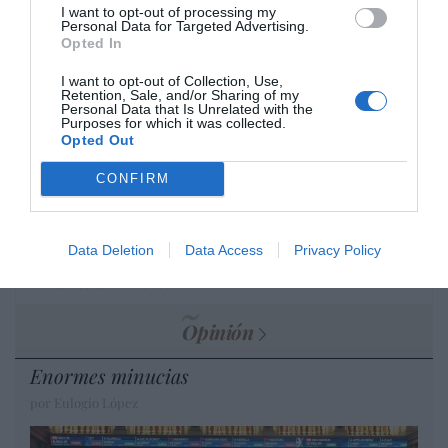
I want to opt-out of processing my
por Hispanidad
Personal Data for Targeted Advertising.
Opted In
Artículos anteriores
I want to opt-out of Collection, Use,
DIARIO DE LA CORRUPCIÓN SANCHISTA
Retention, Sale, and/or Sharing of my
Personal Data that Is Unrelated with the
Purposes for which it was collected.
Opted Out
Diario de la corrupción sanchista. La
Audiencia Nacional prorroga seis meses la
CONFIRM
investigación del caso Koldo, ante el
ingente material incautado por la UCO
por Redacción
Data Deletion
Data Access
Privacy Policy
Artículos anteriores
Opinión
Enormes minucias
por Eulogio López