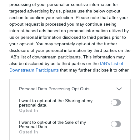
progresista
processing of your personal or sensitive information for
Redacción
06/08/26 17:03
targeted advertising by us, please use the below opt-out
section to confirm your selection. Please note that after your
opt-out request is processed you may continue seeing
ECONOMÍA
Siemens baja en bolsa, pese a que vuelve a
interest-based ads based on personal information utilized by
elevar previsiones, tras un trimestre récord
us or personal information disclosed to third parties prior to
Cristina Martín
your opt-out. You may separately opt-out of the further
06/08/26 15:12
disclosure of your personal information by third parties on the
IAB’s list of downstream participants. This information may
OPINIÓN
“Sánchez es un sinvergüenza que ha
also be disclosed by us to third parties on the
IAB’s List of
abandonado a su país, porque Ceuta es
Downstream Participants
that may further disclose it to other
España. Tenemos un Gobierno en
third parties.
connivencia con Marruecos”: acusa una ceutí
Hispanidad
06/08/26 11:30
Personal Data Processing Opt Outs
I want to opt-out of the Sharing of my
personal data.
Opted In
Marcelo Gullo: “El trabajo de desmitificar la
historia, de poner la verdadera, de
I want to opt-out of the Sale of my
desmontar la falsificación, es un trabajo
Personal Data.
Opted In
cristiano"