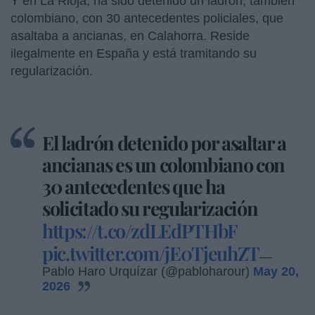
Y en La Rioja, ha sido detenido un ladrón, también
colombiano, con 30 antecedentes policiales, que
asaltaba a ancianas, en Calahorra. Reside
ilegalmente en España y está tramitando su
regularización.
El ladrón detenido por asaltar a
ancianas es un colombiano con
30 antecedentes que ha
solicitado su regularización
https://t.co/zdLEdPTHbF
pic.twitter.com/jE0TjeuhZT
—
Pablo Haro Urquízar (@pabloharour)
May 20,
2026