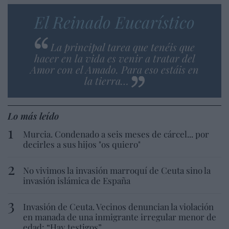
El Reinado Eucarístico
La principal tarea que tenéis que
hacer en la vida es venir a tratar del
Amor con el Amado. Para eso estáis en
la tierra…
Lo más leído
Murcia. Condenado a seis meses de cárcel... por
decirles a sus hijos "os quiero"
No vivimos la invasión marroquí de Ceuta sino la
invasión islámica de España
Invasión de Ceuta. Vecinos denuncian la violación
en manada de una inmigrante irregular menor de
edad: “Hay testigos”