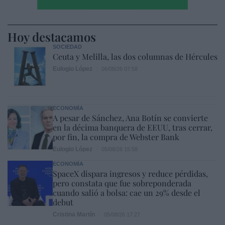
Hoy destacamos
SOCIEDAD
Ceuta y Melilla, las dos columnas de Hércules
Eulogio López
06/08/26 07:58
ECONOMÍA
A pesar de Sánchez, Ana Botín se convierte
en la décima banquera de EEUU, tras cerrar,
por fin, la compra de Webster Bank
Eulogio López
05/08/26 15:58
ECONOMÍA
SpaceX dispara ingresos y reduce pérdidas,
pero constata que fue sobreponderada
cuando salió a bolsa: cae un 29% desde el
debut
Cristina Martín
05/08/26 17:27