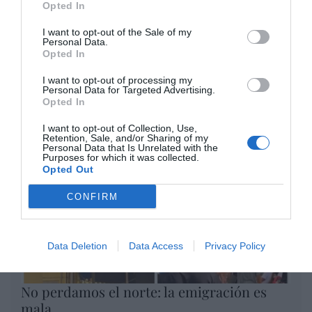
por Redacción
Opted In
Artículos anteriores
I want to opt-out of the Sale of my
Personal Data.
Opinión
Opted In
I want to opt-out of processing my
Enormes minucias
Personal Data for Targeted Advertising.
Opted In
por Eulogio López
I want to opt-out of Collection, Use,
Retention, Sale, and/or Sharing of my
Personal Data that Is Unrelated with the
Purposes for which it was collected.
Opted Out
CONFIRM
Data Deletion
Data Access
Privacy Policy
No perdamos el norte: la emigración es
mala