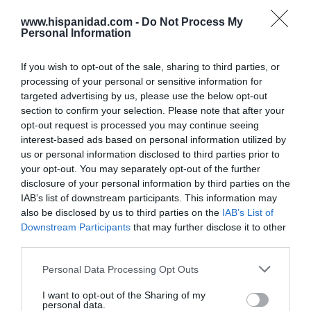
Rocío Orizaola
05/08/26 13:32
www.hispanidad.com -
Do Not Process My
Personal Information
Marcelo Gullo: “El trabajo de desmitificar la
If you wish to opt-out of the sale, sharing to third parties, or
historia, de poner la verdadera, de
processing of your personal or sensitive information for
desmontar la falsificación, es un trabajo
targeted advertising by us, please use the below opt-out
cristiano"
section to confirm your selection. Please note that after your
opt-out request is processed you may continue seeing
por Hispanidad
interest-based ads based on personal information utilized by
Artículos anteriores
us or personal information disclosed to third parties prior to
your opt-out. You may separately opt-out of the further
disclosure of your personal information by third parties on the
DIARIO DE LA CORRUPCIÓN SANCHISTA
IAB’s list of downstream participants. This information may
also be disclosed by us to third parties on the
IAB’s List of
Diario de la corrupción sanchista. Bolaños
Downstream Participants
that may further disclose it to other
se reunió en el año 2025 hasta seis veces
third parties.
con Zapatero, mientras se desarrollaba la
investigación judicial sobre la aerolínea
Personal Data Processing Opt Outs
Plus Ultra
I want to opt-out of the Sharing of my
personal data.