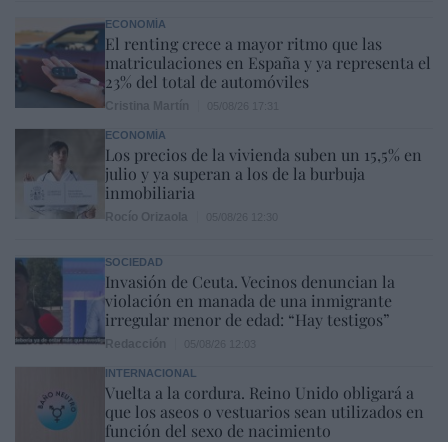
ECONOMÍA
El renting crece a mayor ritmo que las
matriculaciones en España y ya representa el
23% del total de automóviles
Cristina Martín
05/08/26 17:31
ECONOMÍA
Los precios de la vivienda suben un 15,5% en
julio y ya superan a los de la burbuja
inmobiliaria
Rocío Orizaola
05/08/26 12:30
SOCIEDAD
Invasión de Ceuta. Vecinos denuncian la
violación en manada de una inmigrante
irregular menor de edad: “Hay testigos”
Redacción
05/08/26 12:03
INTERNACIONAL
Vuelta a la cordura. Reino Unido obligará a
que los aseos o vestuarios sean utilizados en
función del sexo de nacimiento