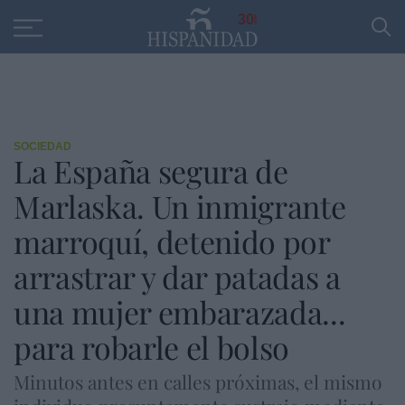
Educación
Entrevistas
PP
SANTANDER
R
30
SOCIEDAD
La España segura de
Marlaska. Un inmigrante
marroquí, detenido por
arrastrar y dar patadas a
una mujer embarazada...
para robarle el bolso
Minutos antes en calles próximas, el mismo