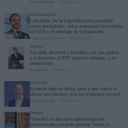
Cristina Martín
06/08/26 12:41
INTERNACIONAL
Colombia. De la Espriella toma posesión
como presidente, entre amenazas terroristas
del ELN y el sabotaje de la Izquierda
José Ángel Gutiérrez
06/08/26 12:35
OPINIÓN
Vox pide devolver a los hijos con sus padres...
y es fascista...el PNV opina lo mismo... y es
progresista
Redacción
06/08/26 17:03
ECONOMÍA
Siemens baja en bolsa, pese a que vuelve a
elevar previsiones, tras un trimestre récord
Cristina Martín
06/08/26 15:12
OPINIÓN
“Sánchez es un sinvergüenza que ha
abandonado a su país, porque Ceuta es