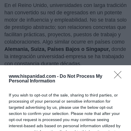
En el Reino Unido, universidades con larga tradición
han convertido su red de egresados en un potente
motor de influencia y empleabilidad. No se trata solo
de prestigio abstracto; son relaciones concretas que
facilitan prácticas, proyectos, puestos de trabajo y
colaboraciones. Algo similar ocurre en países como
Alemania, Suiza, Países Bajos o Singapur,
donde
la integración universidad-empresa se ha trabajado
con constancia durante décadas.
Más allá de las diferencias de modelo, hay un
www.hispanidad.com -
Do Not Process My
Personal Information
patrón común: las universidades que se toman en
serio el networking no lo dejan al azar. Lo
If you wish to opt-out of the sale, sharing to third parties, or
estructuran, lo profesionalizan y lo integran en la
processing of your personal or sensitive information for
experiencia formativa mediante eventos, mentoring,
targeted advertising by us, please use the below opt-out
clubes, proyectos conjuntos, ferias de empleo,
section to confirm your selection. Please note that after your
incubadoras, redes de alumni y plataformas
opt-out request is processed you may continue seeing
interest-based ads based on personal information utilized by
digitales propias.