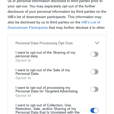
us or personal information disclosed to third parties prior to
La universidad como corrección de una brecha
your opt-out. You may separately opt-out of the further
disclosure of your personal information by third parties on the
social
IAB’s list of downstream participants. This information may
also be disclosed by us to third parties on the
IAB’s List of
La gran novedad de nuestro tiempo es que el
Downstream Participants
that may further disclose it to other
networking universitario ya no es solo un plus para
third parties.
los más proactivos; se ha convertido en un
mecanismo de equidad. Si los jóvenes llegan con
Personal Data Processing Opt Outs
redes presenciales pobres, contextos familiares
I want to opt-out of the Sharing of my
más pequeños y socializaciones más digitales, la
personal data.
Opted In
universidad es quizá el último gran espacio donde
se puede compensar esa desventaja.
I want to opt-out of the Sale of my
Personal Data.
Por eso, pensar la institución solo como aula es
Opted In
quedarse corto. La universidad del siglo XXI debe
I want to opt-out of processing my
ser también un laboratorio de convivencia, un
Personal Data for Targeted Advertising.
Opted In
puente hacia el mundo profesional y un lugar donde
aprender a relacionarse de forma sana y productiva.
I want to opt-out of Collection, Use,
Retention, Sale, and/or Sharing of my
Si no lo hace, esa brecha se trasladará sin
Personal Data that Is Unrelated with the