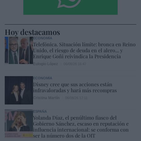
Hoy destacamos
ECONOMÍA
Telefónica. Situación límite: bronca en Reino
Unido, el riesgo de deuda en el alero... y
Enrique Goñi reivindica la Presidencia
Eulogio López
06/08/26 16:47
ECONOMÍA
Disney cree que sus acciones están
infravaloradas y hará más recompras
Cristina Martín
06/08/26 17:11
ESPAÑA
Yolanda Díaz, el penúltimo fiasco del
Gobierno Sánchez, escaso en reputación e
influencia internacional: se conforma con
ser la número dos de la OIT