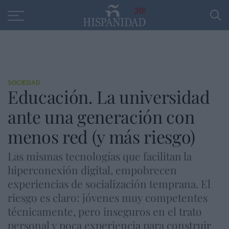
Educación
Entrevistas
PP
SANTANDER
R
30
SOCIEDAD
Educación. La universidad
ante una generación con
menos red (y más riesgo)
Las mismas tecnologías que facilitan la
hiperconexión digital, empobrecen
experiencias de socialización temprana. El
riesgo es claro: jóvenes muy competentes
técnicamente, pero inseguros en el trato
personal y poca experiencia para construir