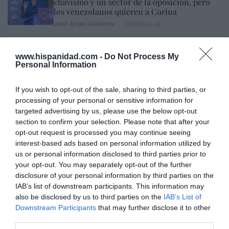
chavismo y un sector de la oposición, pero
los venezolanos quieren a Corina
José Ángel Gutiérrez
07/08/26 11:46
www.hispanidad.com -
Do Not Process My
Marcelo Gullo: “El trabajo de desmitificar la
Personal Information
historia, de poner la verdadera, de
desmontar la falsificación, es un trabajo
If you wish to opt-out of the sale, sharing to third parties, or
cristiano"
processing of your personal or sensitive information for
targeted advertising by us, please use the below opt-out
por Hispanidad
section to confirm your selection. Please note that after your
opt-out request is processed you may continue seeing
Artículos anteriores
interest-based ads based on personal information utilized by
us or personal information disclosed to third parties prior to
DIARIO DE LA CORRUPCIÓN SANCHISTA
your opt-out. You may separately opt-out of the further
disclosure of your personal information by third parties on the
Diario de la corrupción sanchista. La
IAB’s list of downstream participants. This information may
Audiencia Nacional prorroga seis meses la
also be disclosed by us to third parties on the
IAB’s List of
investigación del caso Koldo, ante el
Downstream Participants
that may further disclose it to other
ingente material incautado por la UCO
third parties.