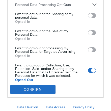
por Redacción
Personal Data Processing Opt Outs
Artículos anteriores
I want to opt-out of the Sharing of my
personal data.
Opted In
Opinión
I want to opt-out of the Sale of my
Enormes minucias
Personal Data.
Opted In
por Eulogio López
I want to opt-out of processing my
Personal Data for Targeted Advertising.
Opted In
I want to opt-out of Collection, Use,
Retention, Sale, and/or Sharing of my
Personal Data that Is Unrelated with the
Purposes for which it was collected.
Opted Out
CONFIRM
Isabel Pantoja pierde dos pleitos con
Data Deletion
Data Access
Privacy Policy