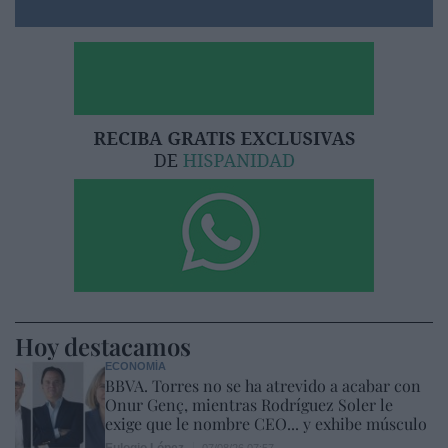
Hoy destacamos
ECONOMÍA
BBVA. Torres no se ha atrevido a acabar con
Onur Genç, mientras Rodríguez Soler le
exige que le nombre CEO... y exhibe músculo