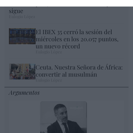
Hacienda por 700.000 euros... suma y
sigue
Eulogio López
El IBEX 35 cerró la sesión del
miércoles en los 20.057 puntos,
un nuevo récord
Eulogio López
Ceuta. Nuestra Señora de África:
convertir al musulmán
Eulogio López
Argumentos