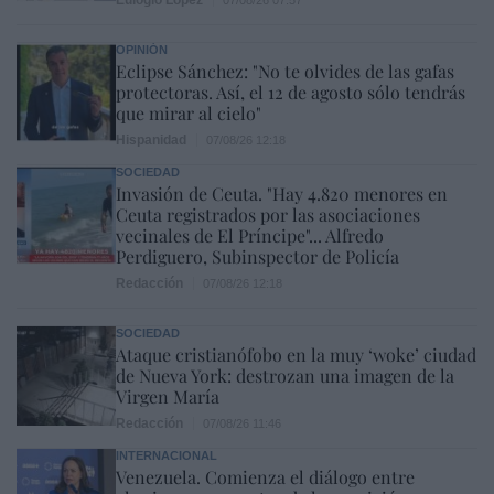
Eulogio López
07/08/26 07:57
OPINIÓN
Eclipse Sánchez: "No te olvides de las gafas
protectoras. Así, el 12 de agosto sólo tendrás
que mirar al cielo"
Hispanidad
07/08/26 12:18
SOCIEDAD
Invasión de Ceuta. "Hay 4.820 menores en
Ceuta registrados por las asociaciones
vecinales de El Príncipe"... Alfredo
Perdiguero, Subinspector de Policía
Redacción
07/08/26 12:18
SOCIEDAD
Ataque cristianófobo en la muy ‘woke’ ciudad
de Nueva York: destrozan una imagen de la
Virgen María
Redacción
07/08/26 11:46
INTERNACIONAL
Venezuela. Comienza el diálogo entre