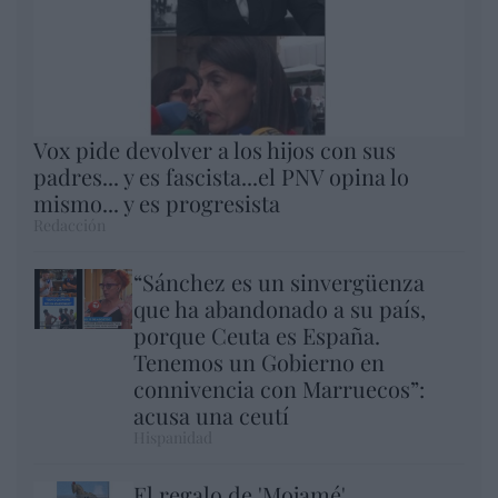
Vox pide devolver a los hijos con sus
padres... y es fascista...el PNV opina lo
mismo... y es progresista
Redacción
“Sánchez es un sinvergüenza
que ha abandonado a su país,
porque Ceuta es España.
Tenemos un Gobierno en
connivencia con Marruecos”:
acusa una ceutí
Hispanidad
El regalo de 'Mojamé'