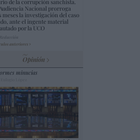
rio de la corrupción sanchista.
Audiencia Nacional prorroga
s meses la investigación del caso
do, ante el ingente material
autado por la UCO
 Redacción
culos anteriores
Opinión
ormes minucias
 Eulogio López