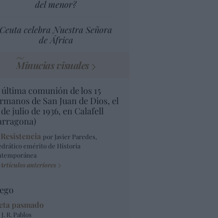
del menor?
Ceuta celebra Nuestra Señora
de África
Minucias visuales
 última comunión de los 15
rmanos de San Juan de Dios, el
 de julio de 1936, en Calafell
arragona)
 Resistencia
por Javier Paredes,
edrático emérito de Historia
ntemporánea
Artículos anteriores
ego
eta pasmado
 J. R. Pablos