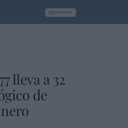
SUSCRÍBETE
 lleva a 32
ógico de
inero