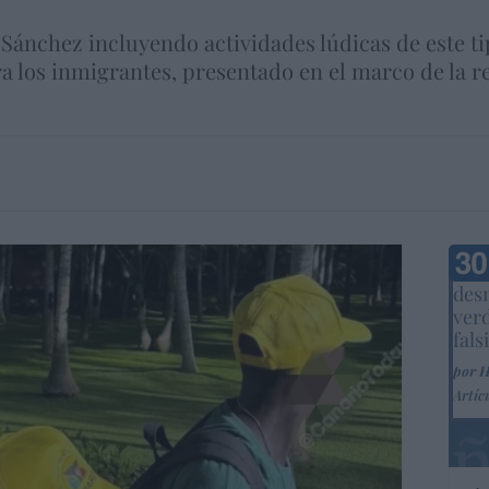
Sánchez incluyendo actividades lúdicas de este t
a los inmigrantes, presentado en el marco de la r
Marc
desm
ver
fals
por 
Artíc