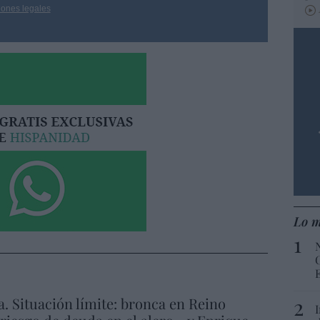
iones legales
Lo m
a. Situación límite: bronca en Reino