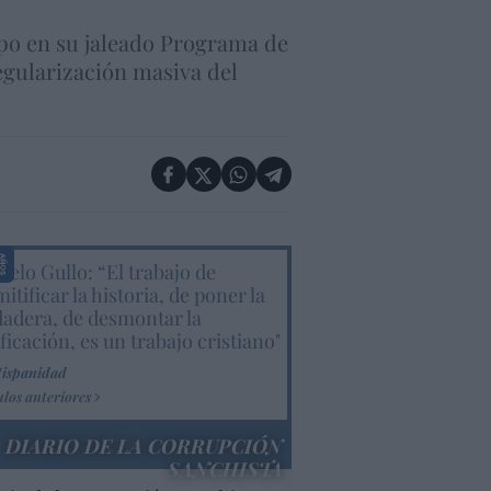
ipo en su jaleado Programa de
egularización masiva del
elo Gullo: “El trabajo de
itificar la historia, de poner la
dadera, de desmontar la
ificación, es un trabajo cristiano"
Hispanidad
ulos anteriores
DIARIO DE LA CORRUPCIÓN
SANCHISTA