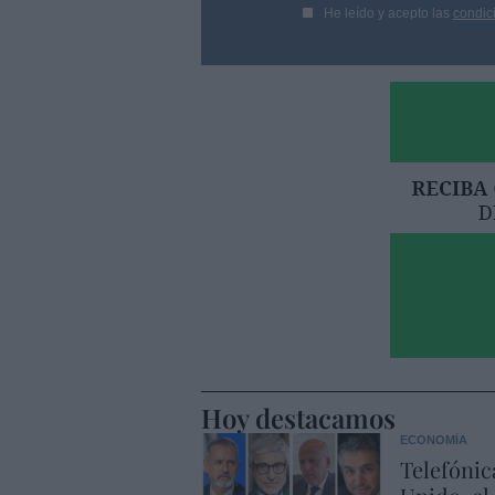
He leído y acepto las
condic
Hoy destacamos
ECONOMÍA
Telefónic