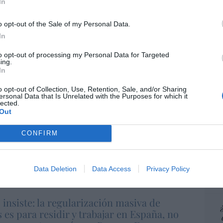
In
“E
pon
o opt-out of the Sale of my Personal Data.
pr
In
ame
res ex trabajadores de la ONG Quorum
to opt-out of processing my Personal Data for Targeted
etenidos por la Policía Canaria, por
por 
ing.
a menas
Artí
In
o opt-out of Collection, Use, Retention, Sale, and/or Sharing
ersonal Data that Is Unrelated with the Purposes for which it
lected.
n momento especialmente delicado para
EEU
Out
stado bajo el foco por la investigación judicial
ter
ratos
en centros de menores migrantes que
def
CONFIRM
 varios medios informaron del cierre de dos
por 
n y de diligencias dirigidas por un juzgado
Artí
la infancia.
Data Deletion
Data Access
Privacy Policy
Car
 insiste: la regularización masiva de
 es para residir y trabajar en España, no