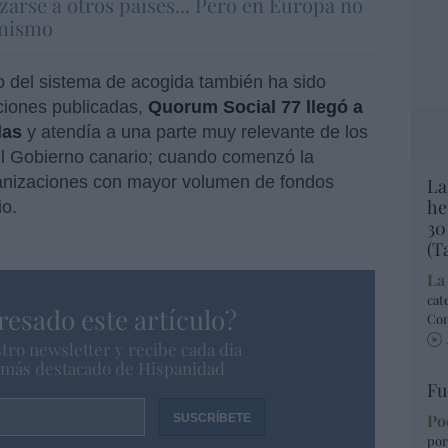
zarse a otros países... Pero en Europa no
 mismo
o del sistema de acogida también ha sido
ciones publicadas,
Quorum Social 77 llegó a
las
y atendía a una parte muy relevante de los
el Gobierno canario; cuando comenzó la
rganizaciones con mayor volumen de fondos
La
he
io.
30
(T
La
cat
resado este artículo?
Co
tro newsletter y recibe cada dia
o más destacado de Hispanidad
Fu
Po
por