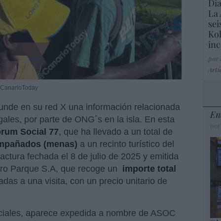
Dia
La 
sei
Kol
inc
por
Artí
 @CanarioToday
unde en su red X una información relacionada
En
gales, por parte de ONG´s en la isla. En esta
por
um Social 77
, que ha llevado a un total de
mpañados (menas)
a un recinto turístico del
actura fechada el 8 de julio de 2025 y emitida
oro Parque S.A, que recoge un
importe total
das a una visita, con un precio unitario de
sociales, aparece expedida a nombre de ASOC