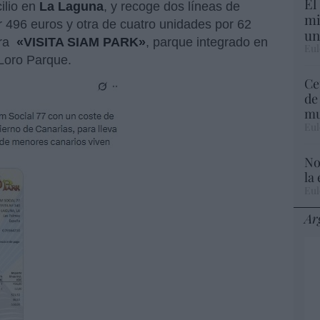
El
lio en
La Laguna
, y recoge dos líneas de
mi
 496 euros y otra de cuatro unidades por 62
un
ura
«VISITA SIAM PARK»
, parque integrado en
Eul
Loro Parque.
Ce
de
mu
Eul
No
la
Eul
Ar