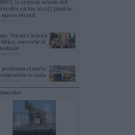
 IBEX 35 cerró la sesión del
ércoles en los 20.057 puntos,
 nuevo récord
ogio López
uta. Nuestra Señora
 África: convertir al
sulmán
ogio López
 perdamos el norte:
 emigración es mala
ogio López
gumentos