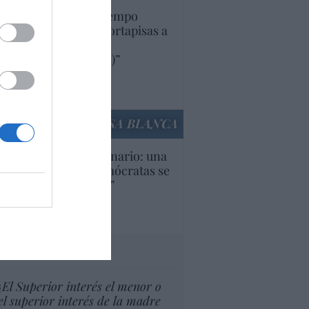
uropa lleva mucho tiempo
iendo aranceles y cortapisas a
oductos y compañías
ricanas (y europeas)”
Ana Sánchez Arjona
culos anteriores
LA CASA BLANCA
U. Inquietante escenario: una
cera parte de los demócratas se
ine como “socialista”
Ignacio Aguirre
culos anteriores
tas al director
¿El Superior interés el menor o
el superior interés de la madre