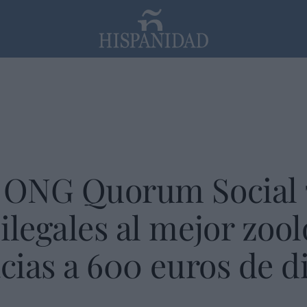
PP
SANTANDER
Religión
 ONG Quorum Social 77
ilegales al mejor zool
acias a 600 euros de d