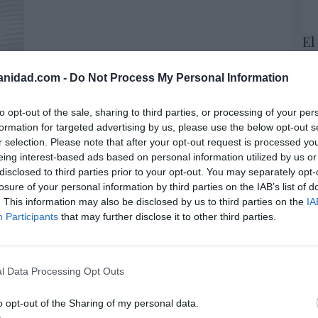
El
His
anidad.com -
Do Not Process My Personal Information
Te
RT
to opt-out of the sale, sharing to third parties, or processing of your per
lo
formation for targeted advertising by us, please use the below opt-out s
Ce
r selection. Please note that after your opt-out request is processed y
li
eing interest-based ads based on personal information utilized by us or
di
nto ha generado polémica por el destino del
disclosed to third parties prior to your opt-out. You may separately opt-
hu
gestiona recursos de acogida de menores
losure of your personal information by third parties on the IAB’s list of
po
os con fondos públicos. La factura no detalla
. This information may also be disclosed by us to third parties on the
IA
His
Participants
that may further disclose it to other third parties.
dinero utilizado para pagar la actividad, pero la
ades que trabajan dentro del sistema
Cu
nores.
tu
Red
l Data Processing Opt Outs
sidente Sánchez incluyendo actividades lúdicas
ama de Integración y Ciudadanía, para los
o opt-out of the Sharing of my personal data.
co de la regularización desarrollada por su