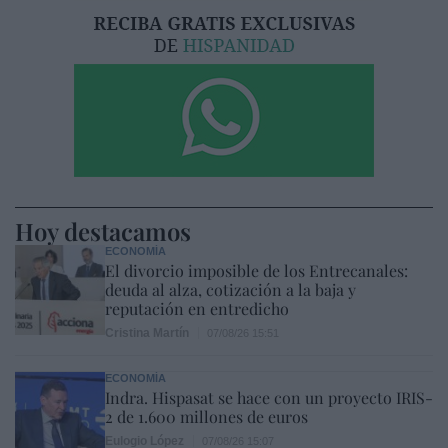
Hoy destacamos
ECONOMÍA
El divorcio imposible de los Entrecanales:
deuda al alza, cotización a la baja y
reputación en entredicho
Cristina Martín
07/08/26 15:51
ECONOMÍA
Indra. Hispasat se hace con un proyecto IRIS-
2 de 1.600 millones de euros
Eulogio López
07/08/26 15:07