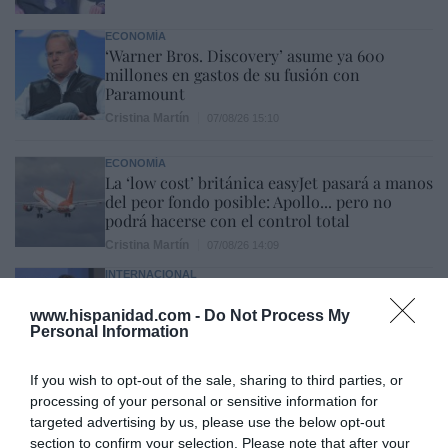
ECONOMÍA
‘Warner Bros. Discovery’ asume ya 600
millones en gastos de su fusión con
Paramount
Cristina Martín
07/08/26 15:10
ECONOMÍA
La ‘low cost’ británica easyJet pasará a manos
del peor fondo posible: Apollo... pero no
podrá hacerse con el control total
Cristina Martín
07/08/26 14:09
INTERNACIONAL
Venezuela. Comienza el diálogo entre
chavismo y un sector de la oposición, pero
www.hispanidad.com -
Do Not Process My
los venezolanos quieren a Corina
Personal Information
José Ángel Gutiérrez
07/08/26 11:46
If you wish to opt-out of the sale, sharing to third parties, or
processing of your personal or sensitive information for
ECONOMÍA
El ‘gran’ logro del ministro Puente: los
targeted advertising by us, please use the below opt-out
usuarios de tren de alta velocidad caen un
section to confirm your selection. Please note that after your