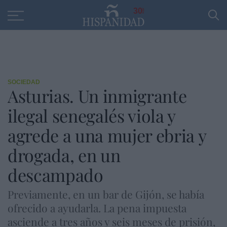
Educación
Entrevistas
PP
SANTANDER
R
30
SOCIEDAD
Asturias. Un inmigrante
ilegal senegalés viola y
agrede a una mujer ebria y
drogada, en un
descampado
Previamente, en un bar de Gijón, se había
ofrecido a ayudarla. La pena impuesta
asciende a tres años y seis meses de prisión,