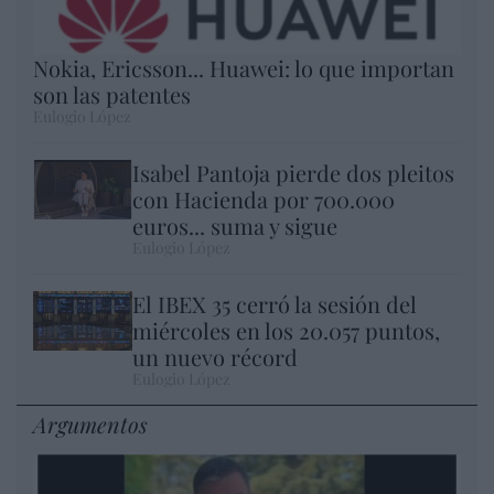
Nokia, Ericsson... Huawei: lo que importan
son las patentes
Eulogio López
Isabel Pantoja pierde dos pleitos
con Hacienda por 700.000
euros... suma y sigue
Eulogio López
El IBEX 35 cerró la sesión del
miércoles en los 20.057 puntos,
un nuevo récord
Eulogio López
Argumentos