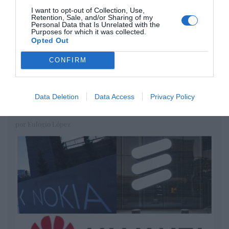
Diario de la corrupción sanchista. Hazte
I want to opt-out of Collection, Use,
Oír se manifiesta delante de La Mareta:
Retention, Sale, and/or Sharing of my
Personal Data that Is Unrelated with the
“Pedro Sánchez es un criminal”
Purposes for which it was collected.
Opted Out
por Redacción
CONFIRM
Artículos anteriores
Opinión
Data Deletion
Data Access
Privacy Policy
Enormes minucias
por Eulogio López