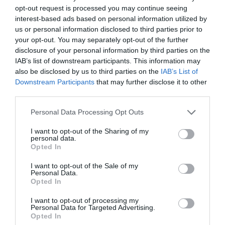
15,5% hasta junio
opt-out request is processed you may continue seeing
Cristina Martín
interest-based ads based on personal information utilized by
07/08/26 12:37
us or personal information disclosed to third parties prior to
SOCIEDAD
your opt-out. You may separately opt-out of the further
Ataque cristianófobo en la muy ‘woke’ ciudad
disclosure of your personal information by third parties on the
de Nueva York: destrozan una imagen de la
Virgen María
IAB’s list of downstream participants. This information may
also be disclosed by us to third parties on the
IAB’s List of
Redacción
07/08/26 11:46
Downstream Participants
that may further disclose it to other
third parties.
Marcelo Gullo: “El trabajo de desmitificar la
Personal Data Processing Opt Outs
historia, de poner la verdadera, de
I want to opt-out of the Sharing of my
desmontar la falsificación, es un trabajo
personal data.
Opted In
cristiano"
I want to opt-out of the Sale of my
por Hispanidad
Personal Data.
Artículos anteriores
Opted In
I want to opt-out of processing my
DIARIO DE LA CORRUPCIÓN SANCHISTA
Personal Data for Targeted Advertising.
Opted In